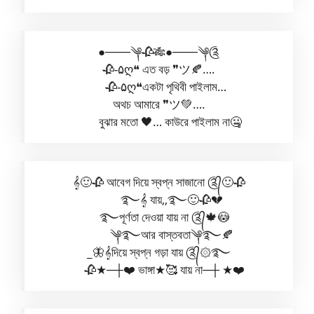
●───༆🥀🎋●───༆༊
🥀-۵ღ❝ এত বড় ❞ツ🍂….
🥀-۵ღ❝একটা পৃথিবী পাইলাম…
অথচ আমারে ❞ツ💚….
বুঝার মতো 🖤… কাউরে পাইলাম না🤐
𝄞🙂🥀 আবেগ দিয়ে স্বপ্ন সাজানো ༊᭄🙂🥀
࿐𝄞 যায়,,࿐🙂🥀💔
࿐পূর্ণতা দেওয়া যায় না ༊᭄🍁😳
༆࿐আর বাস্তবতা༆࿐🍂
_🦋𝄞দিয়ে স্বপ্ন গড়া যায় ༊᭄‍‌۞࿐
🥀★─┼❤️ ভাঙ্গা★🥰 যায় না─┼ ★❤️