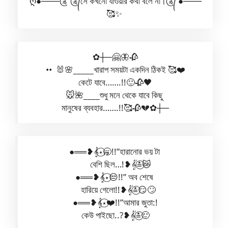
ღ●───༊”༊᭄সে কখনো যাওয়ার কথা বলে না।༊᭄ ●───
🥰✨
✿┼─🤗🦋🥀
•• 🐰🌸_____খারাপ সময়টা একদিন ঠিকই 🥰❤️
কেটে যাবে…….!!🙂🥀🖤
🐭🌺____শুধু মনে থেকে যাবে কিছু
মানুষের ব্যবহার…….!!🥰🥀💔✿┼─
●══❥𝄞⋆⃝🥱!!”হারানোর ভয় টা
বেশি ছিল…!❥︎𝄟≛⃝😿
●══❥𝄞⋆⃝😒!!” অব শেষে
হারিয়ে গেলো!!❥︎𝄟≛⃝😏🙄
●══❥𝄞⋆⃝❤️!!”আমার জুতা:!
কেউ পাইছো..?❥︎𝄟≛⃝🙂