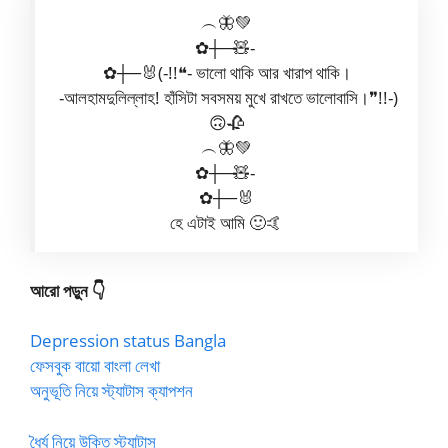
︵🦋💚
✿┼─🧸-
✿┼─🐰(-!!❝- ভালো থাকি আর খারাপ থাকি।
-আলহামদুলিল্লাহ! হাঁসিটা সবসময় মুখে রাখতে ভালোবাসি।❞!!-)
🙃🥀
︵🦋💚
✿┼─🧸-
✿┼─🐰
হে এটাই আমি 🙂🤙
আরো পড়ুন 👇
Depression status Bangla
ফেসবুক বায়ো বাংলা লেখা
অনুভূতি নিয়ে স্ট্যাটাস ক্যাপশন
ধৈর্য নিয়ে উক্তি স্ট্যাটাস