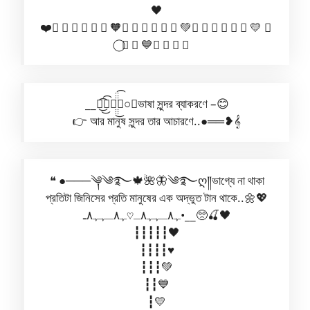
🖤
❤️ ⃝ ⃝ ⃝ ⃝ ⃝ ⃝🧡 ⃝ ⃝ ⃝ ⃝ ⃝ ⃝💚 ⃝ ⃝ ⃝ ⃝ ⃝ ⃝💛 ⃝
⃝ ⃝ ⃝💙 ⃝ ⃝ ⃝ ⃝
__❥͜͜͡͡☘ཻ̤̤̤̈̈̈̈͜͡◉○❥ভাষা সুন্দর ব্যাকরণে –😊
👉 আর মানুষ সুন্দর তার আচারণে..●══❥𝄞
❝ ●───༆༄࿐🍁🌺🦋༄࿐ღ༎ভাগ্যে না থাকা
প্রতিটা জিনিসের প্রতি মানুষের এক অদ্ভুত টান থাকে..🌼💖
ﮩ٨ـﮩﮩ٨ـ♡ﮩ٨ـﮩﮩ٨ـ•__🥺🍒🖤
┇┇┇┇┇🖤
┇┇┇┇♥️
┇┇┇💚
┇┇💙
┇💛