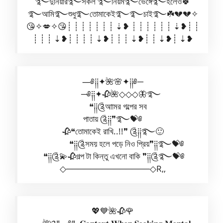
࿐দুনিয়ার࿐সকল ࿐নিয়ম࿐ভেঙ্গে࿐হলেও🍀
࿐আমি࿐শুধু࿐তোমাকেই࿐࿐চাই࿐☘️💔💔✧
😘✧💋✧😘┊ ┊ ┊ ┊ ┊ ┊ ┊ ⇣❥ ┊ ┊ ┊ ┊ ┊ ┊ ⇣❥┊ ┊
┊ ┊ ┊ ⇣❥┊ ┊ ┊ ┊ ⇣❥┊ ┊ ┊ ⇣❥┊ ┊ ⇣❥┊ ⇣❥
—༅༐༐✦🌺🌸✦༐༐༅─
─༅༐༐✦🥀🌺◇◇◇🦋࿐
❝༐༐༊আামর গল্পের সব
পাতায় ༊༐༐❞࿐💝༅
🥀❝তোমাকেই রাখি..!!❞ ༊༐༐࿐🙂
❝༐༐༊সময় হলে পড়ে নিও প্রিয়❞༐༐࿐💝༅
❝༐༐༊💫🥀গল্প টা কিন্তু এখনো বাকি ❞༐༐༊࿐💝༅
◇──────────────◇R,,
💖💙🌺🥀🌹