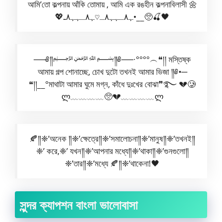
আমি’তো কল্পনায় আঁকি তোমায় , আমি এক রঙহীন কল্পনাবিলাসী 🌼
💖ﮩ٨ـﮩﮩ٨ـ♡ﮩ٨ـﮩﮩ٨ـ•__🥺🍒🖤
──༅༎﷽༎༅──∙°°°°︵❝།། মস্তিষ্ক
আমায় গল্প শোনাচ্ছে, চোখ দুটো তখনই আমার ভিজা ༎༅•─
❝།།__°মাথাটা আমার ঘুমে মগ্ন, কাঁধে দুঃখের বোঝা❞࿐ 💔🥲
ლ﹏﹏﹏﹏🥺💔﹏﹏﹏﹏ლ
🍂༎❈’অনেক ༎❈’ক্ষেত্রে༎❈’সমালোচনা༎❈’মানুষ༎❈’তখনই༎
❈’ করে,❈’ যখন༎❈’আপনার মধ্যে༎❈’থাকা༎❈’গুনগুলো༎
❈’তার༎❈’মধ্যে 🍂༎❈’থাকেনা!🖤
সুন্দর ক্যাপশন বাংলা ভালোবাসা