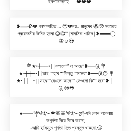
—-ইনশাআল্লাহ —-❤️❤️❤️
❥══🥀💔 ধনসম্পত্তি … 🥹💔নয়.. মানুষের 😻🫡 সবচেয়ে
প্রয়োজনীয় জিনিস হলো 😊💞❞|মানসিক শান্তি|❥═══◯
🦋☺️😍
💐★•┼┼─•||কপালে”” যা আছে”❥┼─༊ 💐
★•┼┼─•||তাই “”হবে “”কিন্তু “”মনের”❥┼─༊😔 💐
★•┼┼─•||মাঝে””যেগুলো আছে”” সেগুলো কি”” হবে”❥┼─
༊ 😒🐸
●───༆༄࿐🍁🌺🦋༄࿐ღ༎-যদি কোন অবেলায়
অপুর্নতা নিয়ে ফিরে আসো,
-আমি হাসিমুখে পুর্নতা দিতে প্রস্তুত থাকবো.🙂