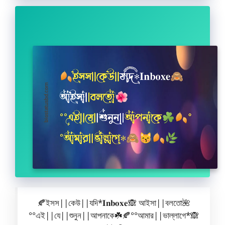
🍂ইসস||কেউ||যদি*𝐈𝐧𝐛𝐨𝐱𝐞🙈 আইসা||বলতো🌺
°°এই||যে||শুনুন||আপনাকে☘️🍂°°আমার||ভাল্লাগে*🙈