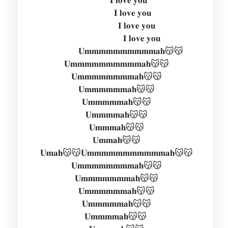
𝐈 𝐥𝐨𝐯𝐞 𝐲𝐨𝐮
𝐈 𝐥𝐨𝐯𝐞 𝐲𝐨𝐮
𝐈 𝐥𝐨𝐯𝐞 𝐲𝐨𝐮
𝐔𝐦𝐦𝐦𝐦𝐦𝐦𝐦𝐦𝐦𝐦𝐚𝐡😽😽
𝐔𝐦𝐦𝐦𝐦𝐦𝐦𝐦𝐦𝐦𝐦𝐚𝐡😽😽
𝐔𝐦𝐦𝐦𝐦𝐦𝐦𝐦𝐦𝐚𝐡😽😽
𝐔𝐦𝐦𝐦𝐦𝐦𝐦𝐚𝐡😽😽
𝐔𝐦𝐦𝐦𝐦𝐦𝐚𝐡😽😽
𝐔𝐦𝐦𝐦𝐦𝐚𝐡😽😽
𝐔𝐦𝐦𝐦𝐚𝐡😽😽
𝐔𝐦𝐦𝐚𝐡😽😽
𝐔𝐦𝐚𝐡😽😽𝐔𝐦𝐦𝐦𝐦𝐦𝐦𝐦𝐦𝐦𝐦𝐦𝐚𝐡😽😽
𝐔𝐦𝐦𝐦𝐦𝐦𝐦𝐦𝐦𝐚𝐡😽😽
𝐔𝐦𝐦𝐦𝐦𝐦𝐦𝐦𝐚𝐡😽😽
𝐔𝐦𝐦𝐦𝐦𝐦𝐦𝐚𝐡😽😽
𝐔𝐦𝐦𝐦𝐦𝐦𝐚𝐡😽😽
𝐔𝐦𝐦𝐦𝐦𝐚𝐡😽😽