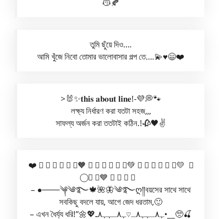
😽🍂
তুমি ছুঁয়ে দিও….
আমি খুঁজে নিবো তোমার ভালোবাসার গল্প তে….💫♥️😄❤️
>🐰✨𝐭𝐡𝐢𝐬 𝐚𝐛𝐨𝐮𝐭 𝐥𝐢𝐧𝐞!-💜💭🐾
লক্ষ্য নির্ধারণ করা যতটা সহজ,,,
সাফল্য অর্জন করা ততটাই কঠিন.!🥀🖤✌
❤️ ⃝ ⃝ ⃝ ⃝ ⃝ ⃝🧡 ⃝ ⃝ ⃝ ⃝ ⃝ ⃝💚 ⃝ ⃝ ⃝ ⃝ ⃝ ⃝💛 ⃝
⃝ ⃝ ⃝💙 ⃝ ⃝ ⃝ ⃝
– ●───༆༄࿐🍁🌺🦋༄࿐ღ༎বয়সের সাথে সাথে
সবকিছু বদলে যায়, আগে জেদ ধরতাম,🙂
– এখন ধৈর্য্য ধরি!”🌼💖ﮩ٨ـﮩﮩ٨ـ♡ﮩ٨ـﮩﮩ٨ـ•__🥺🍒