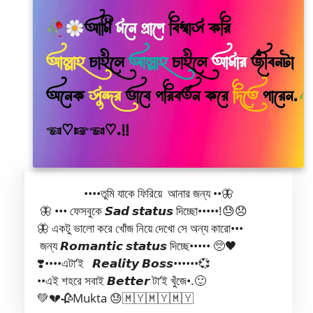
••••তুমি যাকে ফিরিয়ে আনার জন্য ••🦋
🦋 ••• ফেসবুকে 𝙎𝙖𝙙 𝙨𝙩𝙖𝙩𝙪𝙨 দিচ্ছো•••••!😓😞
🦋 একটু ভালো করে খোঁজ নিয়ে দেখো সে অন্য কারো•••
জন্য 𝙍𝙤𝙢𝙖𝙣𝙩𝙞𝙘 𝙨𝙩𝙖𝙩𝙪𝙨 দিচ্ছে••••• 🥺🖤
❣️••••এটা’ই 𝙍𝙚𝙖𝙡𝙞𝙩𝙮 𝘽𝙤𝙨𝙨••••••💞
••এই শহরে সবাই 𝘽𝙚𝙩𝙩𝙚𝙧 টা’ই খুঁজে•.🙂
💚💔🥀Mukta 😓🇲🇾🇲🇾🇲🇾