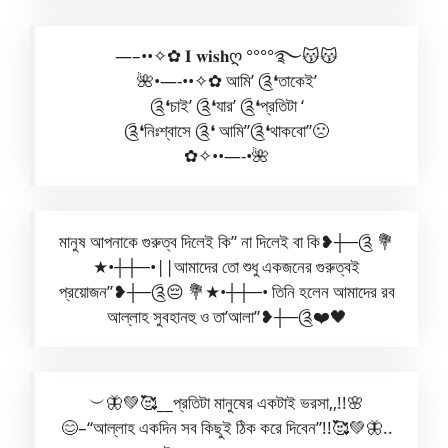
—–••✧✿ 𝐈 𝐰𝐢𝐬𝐡ღ °°°°࿐😽😽
🌺•—-••✧✿ আমি’ ༊❛তাকেই’
༊❛চাই’ ༊❛যার’ ༊❛প্রতিটা ‘
༊❛নিঃশ্বাসে ༊❛ আমি”༊❛থাকবো”🙁
✿✧••—-•🌺
মানুষ আপনাকে গুরুত্ব দিলেই কি” না দিলেই বা কি❥┼─༊ 💐
★•┼┼─•||আমাদের তো শুধু একজনের গুরুত্বই
প্রয়োজন”❥┼─༊😔 💐★•┼┼─• তিনি হলেন আমাদের রব
আল্লাহ সুবহানহু ও তা’আলা”❥┼─༊❤️🖤
︶🦋💚🥰__প্রতিটা মানুষের একটাই ভরসা,,!!🌸
😊–“আল্লাহ একদিন সব কিছুই ঠিক করে দিবেন”!!🥰💚🦋..