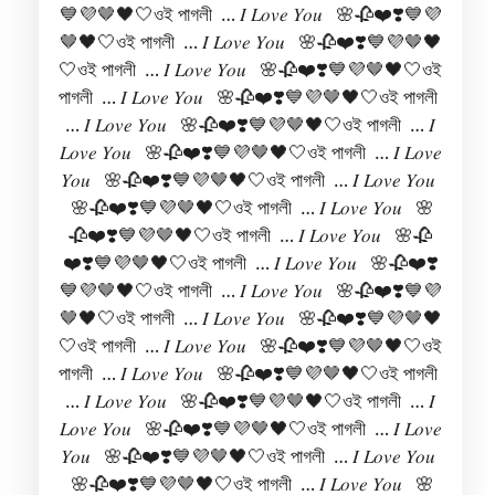
💙💜🤎🖤🤍ওই পাগলী … 𝐼 𝐿𝑜𝑣𝑒 𝑌𝑜𝑢 🌸🥀❤️❣️💙💜
🤎🖤🤍ওই পাগলী … 𝐼 𝐿𝑜𝑣𝑒 𝑌𝑜𝑢 🌸🥀❤️❣️💙💜🤎🖤
🤍ওই পাগলী … 𝐼 𝐿𝑜𝑣𝑒 𝑌𝑜𝑢 🌸🥀❤️❣️💙💜🤎🖤🤍ওই
পাগলী … 𝐼 𝐿𝑜𝑣𝑒 𝑌𝑜𝑢 🌸🥀❤️❣️💙💜🤎🖤🤍ওই পাগলী
… 𝐼 𝐿𝑜𝑣𝑒 𝑌𝑜𝑢 🌸🥀❤️❣️💙💜🤎🖤🤍ওই পাগলী … 𝐼
𝐿𝑜𝑣𝑒 𝑌𝑜𝑢 🌸🥀❤️❣️💙💜🤎🖤🤍ওই পাগলী … 𝐼 𝐿𝑜𝑣𝑒
𝑌𝑜𝑢 🌸🥀❤️❣️💙💜🤎🖤🤍ওই পাগলী … 𝐼 𝐿𝑜𝑣𝑒 𝑌𝑜𝑢
🌸🥀❤️❣️💙💜🤎🖤🤍ওই পাগলী … 𝐼 𝐿𝑜𝑣𝑒 𝑌𝑜𝑢 🌸
🥀❤️❣️💙💜🤎🖤🤍ওই পাগলী … 𝐼 𝐿𝑜𝑣𝑒 𝑌𝑜𝑢 🌸🥀
❤️❣️💙💜🤎🖤🤍ওই পাগলী … 𝐼 𝐿𝑜𝑣𝑒 𝑌𝑜𝑢 🌸🥀❤️❣️
💙💜🤎🖤🤍ওই পাগলী … 𝐼 𝐿𝑜𝑣𝑒 𝑌𝑜𝑢 🌸🥀❤️❣️💙💜
🤎🖤🤍ওই পাগলী … 𝐼 𝐿𝑜𝑣𝑒 𝑌𝑜𝑢 🌸🥀❤️❣️💙💜🤎🖤
🤍ওই পাগলী … 𝐼 𝐿𝑜𝑣𝑒 𝑌𝑜𝑢 🌸🥀❤️❣️💙💜🤎🖤🤍ওই
পাগলী … 𝐼 𝐿𝑜𝑣𝑒 𝑌𝑜𝑢 🌸🥀❤️❣️💙💜🤎🖤🤍ওই পাগলী
… 𝐼 𝐿𝑜𝑣𝑒 𝑌𝑜𝑢 🌸🥀❤️❣️💙💜🤎🖤🤍ওই পাগলী … 𝐼
𝐿𝑜𝑣𝑒 𝑌𝑜𝑢 🌸🥀❤️❣️💙💜🤎🖤🤍ওই পাগলী … 𝐼 𝐿𝑜𝑣𝑒
𝑌𝑜𝑢 🌸🥀❤️❣️💙💜🤎🖤🤍ওই পাগলী … 𝐼 𝐿𝑜𝑣𝑒 𝑌𝑜𝑢
🌸🥀❤️❣️💙💜🤎🖤🤍ওই পাগলী … 𝐼 𝐿𝑜𝑣𝑒 𝑌𝑜𝑢 🌸