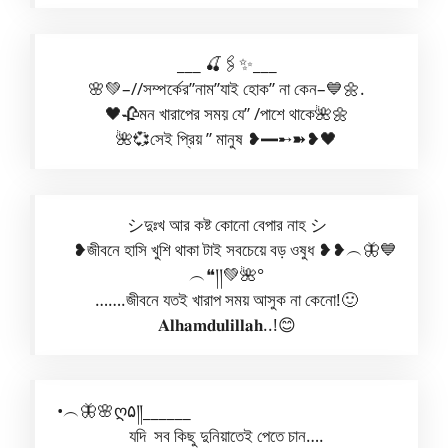
___ 🍒🖇️✨___
🌸💚–//সম্পর্কের”নাম”যাই হোক” না কেন–💙🌼.
🖤🥀মন খারাপের সময় যে” /পাশে থাকে🌺🌼
🌺💞সেই প্রিয় ” মানুষ ❥━➸➽❥🖤
シ︎দুঃখ আর কষ্ট কোনো বেপার নাহ シ︎
❥জীবনে হাসি খুশি থাকা টাই সবচেয়ে বড় ওষুধ ❥︎❥︵🦋💙
︵❝།།💚🌺°
…….জীবনে যতই খারাপ সময় আসুক না কেনো!🙂
𝐀𝐥𝐡𝐚𝐦𝐝𝐮𝐥𝐢𝐥𝐥𝐚𝐡..!😊
•︵🦋🌸ღ۵༎______
যদি সব কিছু দুনিয়াতেই পেতে চান….