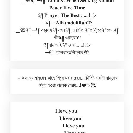
__🌺༉༎ ─༅༎ -𝐂𝐨𝐧𝐭𝐞𝐱𝐭 𝐖𝐡𝐞𝐧 𝐒𝐞𝐞𝐤𝐢𝐧𝐠 𝐌𝐞𝐧𝐭𝐚𝐥
𝐏𝐞𝐚𝐜𝐞 𝐅𝐢𝐯𝐞 𝐓𝐢𝐦𝐞
༉༎ 𝐏𝐫𝐚𝐲𝐞𝐫 𝐓𝐡𝐞 𝐁𝐞𝐬𝐭 ……!!シ
─༅༎ – 𝐀𝐥𝐡𝐚𝐦𝐝𝐮𝐥𝐢𝐥𝐥𝐚𝐡🤲
__🌺༉༎ ─༅༎ -প্রসঙ্গ༉༎ যখন༉༎ মানসিক ༉༎শান্তির༉༎তখন༉༎
পাঁচ༉༎ ওয়াক্ত༉༎
༉༎নামাজ ই༉༎ সেরা……!!シ
─༅༎ -আলহামদুলিল্লাহ 🤲
– অসংখ্য মানুষের কাছে প্রিয় হবার চেয়ে…!নিদিষ্ট একটা মানুষের
প্রিয় হওয়া অনেক শ্রেয়…!❤️✨🥰
𝐈 𝐥𝐨𝐯𝐞 𝐲𝐨𝐮
𝐈 𝐥𝐨𝐯𝐞 𝐲𝐨𝐮
𝐈 𝐥𝐨𝐯𝐞 𝐲𝐨𝐮
𝐈 𝐥𝐨𝐯𝐞 𝐲𝐨𝐮