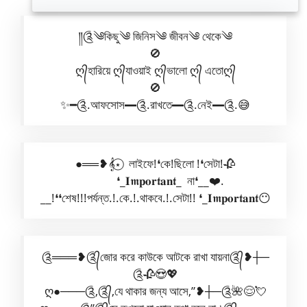
༎༊༄কিছু༄ জিনিস༄ জীবন༄ থেকে༄
🚫
ღ᭄হারিয়ে ღ᭄যাওয়াই ღ᭄ভালো ღ᭄ এতোღ᭄
🚫
✨━༊.আফসোস━༊.রাখতে━༊.নেই━༊.😅
●══❥𝄞⋆⃝ লাইফে!❛কে!ছিলো !❛সেটা!🥀
❛_𝐈𝖒𝐩𝐨𝐫𝖙𝐚𝐧𝖙_ না❛__❤️.
__!❛❛শেষ!!!পর্যন্ত.!.কে.!.থাকবে.!.সেটা!! ❛_𝐈𝖒𝐩𝐨𝐫𝖙𝐚𝐧𝖙😶
༊═══❥༊᭄জোর করে কাউকে আটকে রাখা যায়না༊᭄❥┼─
༊🥀😍💖
ღ●───༊,༊᭄,যে থাকার জন্য আসে,”❥┼─༊🌺😌💘