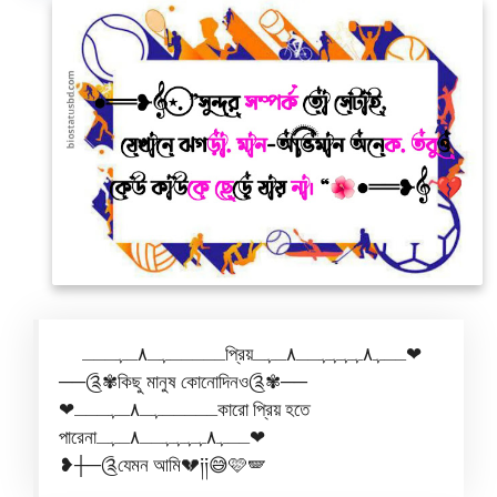
ـــــﮩـ٨ـﮩـــপ্রিয়ــﮩ٨ﮩﮩﮩﮩــ٨ـﮩـ❤
──༊✾কিছু মানুষ কোনোদিনও༊✾──
❤ـــــﮩـ٨ـﮩـــকারো প্রিয় হতে
পারেনাــﮩ٨ﮩﮩﮩﮩــ٨ـﮩـ❤
❥┼─༊যেমন আমি💔༏༏😅🩷🪽