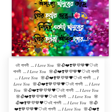
ওই পাগলী … 𝐼 𝐿𝑜𝑣𝑒 𝑌𝑜𝑢 🌸🥀❤️❣️💙💜🤎🖤🤍ওই
পাগলী … 𝐼 𝐿𝑜𝑣𝑒 𝑌𝑜𝑢 🌸🥀❤️❣️💙💜🤎🖤🤍ওই পাগলী
… 𝐼 𝐿𝑜𝑣𝑒 𝑌𝑜𝑢 🌸🥀❤️❣️💙💜🤎🖤🤍ওই পাগলী … 𝐼
𝐿𝑜𝑣𝑒 𝑌𝑜𝑢 🌸🥀❤️❣️💙💜🤎🖤🤍ওই পাগলী … 𝐼 𝐿𝑜𝑣𝑒
𝑌𝑜𝑢 🌸🥀❤️❣️💙💜🤎🖤🤍ওই পাগলী … 𝐼 𝐿𝑜𝑣𝑒 𝑌𝑜𝑢
🌸🥀❤️❣️💙💜🤎🖤🤍ওই পাগলী … 𝐼 𝐿𝑜𝑣𝑒 𝑌𝑜𝑢 🌸
🥀❤️❣️💙💜🤎🖤🤍ওই পাগলী … 𝐼 𝐿𝑜𝑣𝑒 𝑌𝑜𝑢 🌸🥀
❤️❣️💙💜🤎🖤🤍ওই পাগলী … 𝐼 𝐿𝑜𝑣𝑒 𝑌𝑜𝑢 🌸🥀❤️❣️