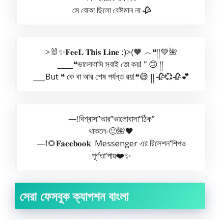
সে বোকা ছিলো বেঈমান না 🥀
>🐰✨𝐅𝐞𝐞𝐋 𝐓𝐡𝐢𝐬 𝐋𝐢𝐧𝐞 :)>(🧡 ‎‎‎‎‎‎‎‎‎‎‎‎‎‎‎‎‎‎‎‎‎‎‎‎‎‎‎‎‎‎‎‎‎‎‎‎‎‎‎‎‎‎‎‎‎‎‎‎‎‎‎‎‎‎‎‎‎‎‎‎‎‎‎‎‎‎‎‎‎‎‎‎‎‎‎‎‎‎‎‎‎‎‎‎‎‎‎‎‎‎‎‎‎‎‎‎‎‎‎‎‎‎‎‎‎‎‎‎‎‎‎‎‎‎‎︵❝།།💚🌺
____❝ভালোবাসি সবাই তো কয়! ” 🙃 །།
___But ❝ কে বা আর শেষ পর্যন্ত রয়!❝😅 །། 🥀💞🥀💕
—!বিশ্বাস”আর”ভালোবাসা”ঠিক”
থাকলে-🙂🌺🖤
—!🌻𝐅𝐚𝐜𝐞𝐛𝐨𝐨𝐤 Messenger এর রিলেশন’শিপও
পূর্ণতা’পায়❤️✨
সেরা ফেসবুক ক্যাপশন বাংলা