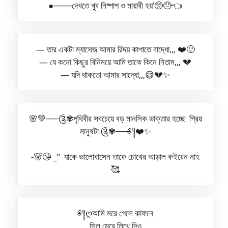
●───দেখতে খুব নিষ্পাপ ও মায়াবী হয়’🥺😓👈
— তার একটা ম্যাসেজ আমার রিদয় কাপাতে বাদ্ধো,,, ❤️🙂
— যে কনো কিছুর বিনিময়ে আমি তাকে কিনে নিতাম,,, 💔
— যদি থাকতো আমার সাদ্ধো,,,😅💔✨
🌸💚──༊✾পৃথিবীর সবচেয়ে বড় মানসিক ডাক্তার হচ্ছে প্রিয়
মানুষটা ༊✾──༅༎❤️✨
-🐻😘 _” যাকে ভালোবাসেন তাকে চোখের আড়াল কইরেন নাহ
🥰
༅༎ღআমি মরে গেলে কাফনে
সিল মেরে লিখে দিও