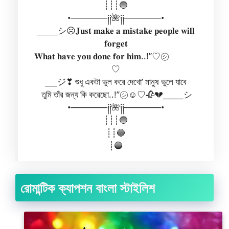
┊┊┊🔵
•──────༏༏🌺༏༏──────•
_____シ︎☹︎𝐉𝐮𝐬𝐭 𝐦𝐚𝐤𝐞 𝐚 𝐦𝐢𝐬𝐭𝐚𝐤𝐞 𝐩𝐞𝐨𝐩𝐥𝐞 𝐰𝐢𝐥𝐥
𝐟𝐨𝐫𝐠𝐞𝐭
𝐖𝐡𝐚𝐭 𝐡𝐚𝐯𝐞 𝐲𝐨𝐮 𝐝𝐨𝐧𝐞 𝐟𝐨𝐫 𝐡𝐢𝐦..!”♡︎㋛︎
♡︎
___ジ❣︎ শুধু একটা ভুল করে দেখো’ মানুষ ভুলে যাবে
তুমি তাঁর জন্য কি করেছো..!”㋛︎☺︎︎♡︎🥀💔_____シ︎
•──────༏༏🌺༏༏──────•
┊┊┊🔵
┊┊🔵
┊🔵
রোমান্টিক ক্যাপশন বাংলা স্টাইলিশ