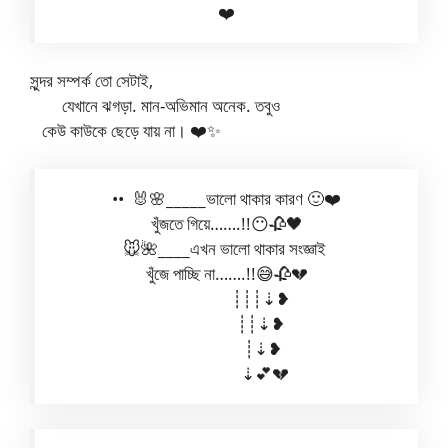
❤️
সুন্দর সম্পর্ক তো সেটাই,
যেখানে ঝগড়া. মান-অভিমান অনেক. তবুও
কেউ কাউকে ছেড়ে যায় না। ❤️✨
•• 🐰🌸_____ভালো থাকার কারণ 🙂❤️
খুঁজতে গিয়ে…….!!😶🥀🖤
🐭🌺____এখন ভালো থাকার সংজ্ঞাই
খুঁজে পাচ্ছি না…….!!😅🥀💔
┊┊┊⇣❥
┊┊⇣❥
┊⇣❥
⇣💕💔