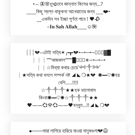
•︵🦋🌸ღ۵তবে জান্নাত কিসের জন্য…?
____কিছু স্বপ্ন থাকুকনা আখেরাতের জন্য ___❤️•
__একদিন সব ইচ্ছা পূর্ণতা পাবে ! 🖤🥀
–𝐈𝐧 𝐒𝐚𝐡 𝐀𝐥𝐥𝐚𝐡____☺️🌺
┊┊┊💔–এটাই সত্যি✶╭┳💔•─•─•─✭⃢⃢▓█
┊┊┊””’আজকাল””””█▓⃢⃢✭─•─•─•
┊┊☆মিথ্যা কথার চেয়ে༺༒༻
┊★সত্যি কথা বললে সম্পর্ক নষ্ট ◢◣❍★💔 ✺━♡︎✺হয়
বেশি…..!!!!
☆༒༒༒★★হক ভালোবাস
কিংবা✺━♡︎✺☆༒༒༒★★
🖤——💞🌹💞——🖤বন্ধুত…!!◢◣❍💔
●───মায়া লাগিয়ে হারিয়ে যাওয়া মানুষগুলা💔😅