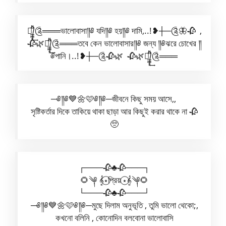
༆᭄̲̲̲̞̎̎͢༊═══ভালোবাসা༎༅ যদি༎༅ হয়༎༅ দামি,..!❥┼─༊🦋🥀 ,
🥀🌿༆᭄̲̲̲̞̎̎͢༊═══তবে কেন ভালোবাসার༎༅ জন্য ༎༅ঝরে চোখের ༎
༅পানি।..!❥┼─༊🥀🌿 🥀🌿༆᭄̲̲̲̞̎̎͢༊═══
─༅༎༅💙🌼🩷༅༎༅─জীবনে কিছু সময় আসে,,
সৃষ্টিকর্তার দিকে তাকিয়ে থাকা ছাড়া আর কিছুই করার থাকে না 🥀
🥺
┌───🥀♣🥀───┐
🌻༆ 𝄞⋆⃝প্রিয় ⋆⃝𝄞༆🌻
└───🥀♣🥀───┘
─༅༎༅💙🌼🩷༅༎༅─মুছে দিলাম অনুভূতি , তুমি ভালো থেকো;,
কখনো বলিনি , কোনোদিন বলবোনা ভালোবাসি