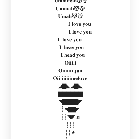
𝐔𝐦𝐦𝐦𝐚𝐡😽😽
𝐔𝐦𝐦𝐚𝐡😽😽
𝐔𝐦𝐚𝐡😽😽
𝐈 𝐥𝐨𝐯𝐞 𝐲𝐨𝐮
𝐈 𝐥𝐨𝐯𝐞 𝐲𝐨𝐮
𝐈 𝐥𝐨𝐯𝐞 𝐲𝐨𝐮
𝐈 𝐡𝐞𝐚𝐬 𝐲𝐨𝐮
𝐈 𝐡𝐞𝐚𝐝 𝐲𝐨𝐮
𝐎𝐢𝐢𝐢𝐢𝐢
𝐎𝐢𝐢𝐢𝐢𝐢𝐢𝐢𝐢𝐣𝐚𝐧
𝐎𝐢𝐢𝐢𝐢𝐢𝐢𝐢𝐢𝐢𝐦𝐞𝐥𝐨𝐯𝐞
◢▇◣◢▇◣
▇▇▇▇▇▇
◥▇▇▇▇◤
┊◥▇▇◤
┊┊◥◤.𝐮
┊┊┊
┊┊★