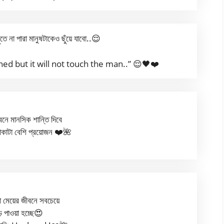
ঁতে না পারা মানুষটাকেও ছুঁয়ে যাবো..😌
hed but it will not touch the man..” 😌🖤❤️
ে মানসিক শান্তি দিবে
াকাটা বেশি প্রয়োজন ❤️🌺
মেয়ের জীবনে সবচেয়ে
় পাওয়া হচ্ছে😍