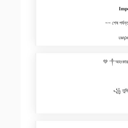
𝐈𝐦𝐩
~~ শেষ পর্যন
ιмρ
💚 ༒︎অহংকার 
☘︎ 
꧁ তুমি এই প
☞︎︎︎ 