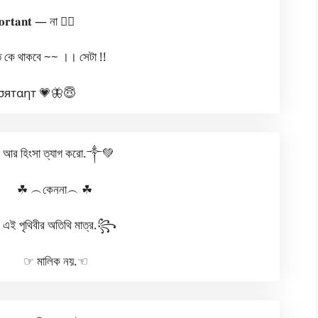
𝐨𝐫𝐭𝐚𝐧𝐭 — না ❤️‍🔥
্ত কে থাকবে ~~ ।। সেটা !!
σятαηт 💗🦋😇
আর হিংসা ত্যাগ করো.༒︎💚
︵কেননা︵ ☘︎
ৃথিবীর অতিথি মাত্র.꧂
মালিক নয়.☜︎︎︎