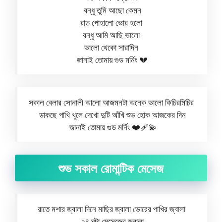
বন্ধু তুমি আছো কেমন
রাত পোহালো ভোর হলো
বন্ধু আমি আছি ভালো
ভালো থেকো সারাদিন
জানাই তোমায় গুড মর্নিং 💔
সকাল বেলার সোনালী আলো আজমনটা অনেক ভালো কিচিরমিচির
ডাকছে পাখি খুলে দেখো দুটি আঁখি শুভ হোক আজকের দিন
জানাই তোমায় গুড মর্নিং ❤️‍🩹💫
শুভ সকাল রোমান্টিক মেসেজ
রাতে মশার জ্বালা দিনে মাছির জ্বালা ভোরের পাখির জ্বালা
২৪ ঘন্টা মেসেজের জ্বালা