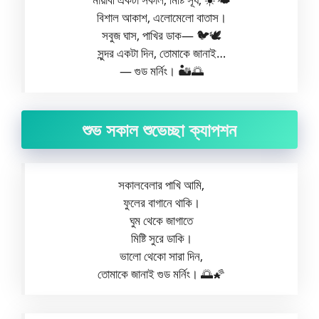
বিশাল আকাশ, এলোমেলো বাতাস।
সবুজ ঘাস, পাখির ডাক— 🐦🕊️
সুন্দর একটা দিন, তোমাকে জানাই…
— গুড মর্নিং। 🏜️🌅
শুভ সকাল শুভেচ্ছা ক্যাপশন
সকালবেলার পাখি আমি,
ফুলের বাগানে থাকি।
ঘুম থেকে জাগাতে
মিষ্টি সুরে ডাকি।
ভালো থেকো সারা দিন,
তোমাকে জানাই গুড মর্নিং। 🌅🌠