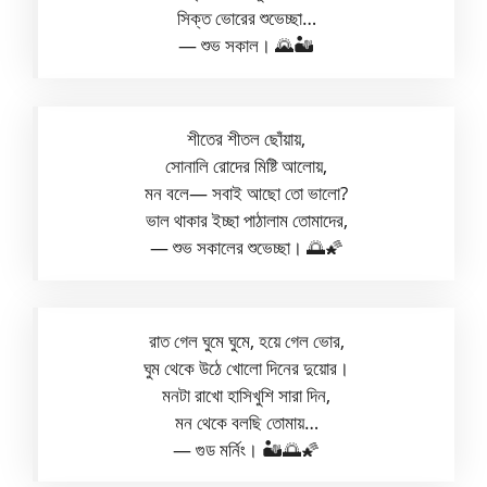
সিক্ত ভোরের শুভেচ্ছা…
— শুভ সকাল। 🌄🏜️
শীতের শীতল ছোঁয়ায়,
সোনালি রোদের মিষ্টি আলোয়,
মন বলে— সবাই আছো তো ভালো?
ভাল থাকার ইচ্ছা পাঠালাম তোমাদের,
— শুভ সকালের শুভেচ্ছা। 🌅🌠
রাত গেল ঘুমে ঘুমে, হয়ে গেল ভোর,
ঘুম থেকে উঠে খোলো দিনের দুয়োর।
মনটা রাখো হাসিখুশি সারা দিন,
মন থেকে বলছি তোমায়…
— গুড মর্নিং। 🏜️🌅🌠