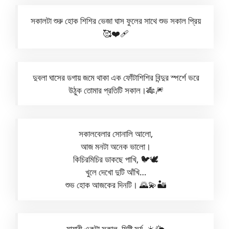
সকালটা শুরু হোক শিশির ভেজা ঘাস ফুলের সাথে শুভ সকাল প্রিয়
🥰❤️‍🩹
দুবলা ঘাসের ডগায় জমে থাকা এক ফোঁটাশিশির বিন্দুর স্পর্শে ভরে
উঠুক তোমার প্রতিটি সকাল।🎋🎆
সকালবেলার সোনালি আলো,
আজ মনটা অনেক ভালো।
কিচিরমিচির ডাকছে পাখি, 🐦🕊️
খুলে দেখো দুটি আঁখি…
শুভ হোক আজকের দিনটি। 🌄💫🏜️
মায়াবী একটা সকাল, মিষ্টি সূর্য, ☀️🌤️