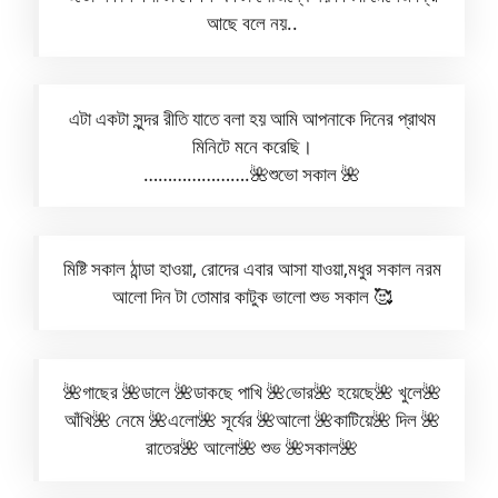
আছে বলে নয়..
এটা একটা সুন্দর রীতি যাতে বলা হয় আমি আপনাকে দিনের প্রাথম
মিনিটে মনে করেছি।
………………….🌺শুভো সকাল 🌺
মিষ্টি সকাল ঠান্ডা হাওয়া, রোদের এবার আসা যাওয়া,মধুর সকাল নরম
আলো দিন টা তোমার কাটুক ভালো শুভ সকাল 🥰
🌺গাছের 🌺ডালে 🌺ডাকছে পাখি 🌺ভোর🌺 হয়েছে🌺 খুলে🌺
আঁখি🌺 নেমে 🌺এলো🌺 সূর্যের 🌺আলো 🌺কাটিয়ে🌺 দিল 🌺
রাতের🌺 আলো🌺 শুভ 🌺সকাল🌺