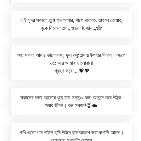
এই সুন্দর সকালে,তুমি যদি আমার, পাশে থাকতে, তাহলে তোমার,
বুকে নিয়েবলতাম,, গুডমর্নিং জান,,,🫣
শুভ সকাল আমার ভালোবাসা, ফুল শুধুতোমায় উপহার দিলাম। জেগে
ওঠোআর আমার ভালোবাসা
গ্রহণ করো….💝💖
সকালের শুভ্র আলোয় ধুয়ে যাক সবদুঃখ-কষ্ট, আনন্দে ভরে উঠুক
সবার জীবন। শুভ সকাল!😊☁️
পাখি গুলো গান গাইল তুমি উঠবে বলেআকাশ ভরা রুপালি আলো।
আজকের সকালটা তোমার