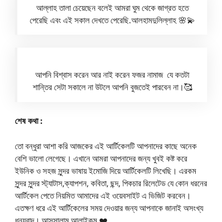
আল্লাহ তালা চেয়েছেন বলেই আমরা ঘুম থেকে জাগ্রত হতে
পেরেছি এবং এই সকাল দেখতে পেরেছি.আলহামদুলিল্লাহ 🌸💫
আপনি বিশ্বাস করেন আর নাই করেন ফজর নামাজ যে কতটা
শান্তির সেটা সকালে না উটলে আপনি বুজতেই পারবেন না।🥰
শেষ কথা :
তো বন্ধুরা আশা করি আজকের এই আর্টিকেলটি আপনাদের কাছে অনেক
বেশি ভালো লেগেছে। এখানে আমরা আপনাদের জন্য খুবই কষ্ট করে
ইউনিক ও সহজ সুন্দর ভাষায় ইমোজি দিয়ে আর্টিকেলটি লিখেছি। এরকম
সুন্দর সুন্দর স্ট্যাটাস,ক্যাপশন, কবিতা, ছন্দ, পিকচার রিলেটেড যে কোন ধরনের
আর্টিকেল পেতে নিয়মিত আমাদের এই ওয়েবসাইট এ ভিজিট করবেন।
এতক্ষণ ধরে এই আর্টিকেলের সময় দেওয়ার জন্য আপনাকে জানাই অসংখ্য
ধন্যবাদ। আসসালামু আলাইকুম ❤️