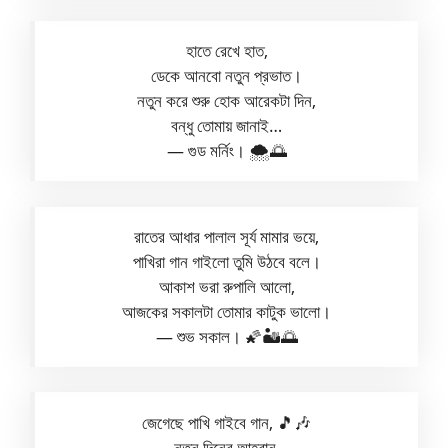
হাতে রেখে হাত,
ডেকে আনবো নতুন প্রভাত।
নতুন করে শুরু হোক আরেকটা দিন,
বন্ধু তোমায় জানাই…
— গুড মর্নিং। 🌨️🌅
রাতের আধার পালাল সূর্য মামার ভয়ে,
পাখিরা গান গাইলো তুমি উঠবে বলে।
আকাশ ভরা রুপালি আলো,
আজকের সকালটা তোমার কাটুক ভালো।
— শুভ সকাল। 🌠🏜️🌅
জেগেছে পাখি গাইবে গান, 🎵🎶
নতুন দিনের আহ্বান,