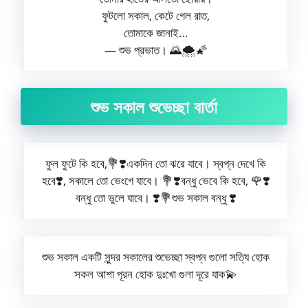
ফুটলো সকাল, কেটে গেল রাত,
তোমাকে জানাই…
— শুভ প্রভাত। 🌄🌨️🌠
শুভ সকাল শুভেচ্ছা বার্তা
ফুল ফুটে কি হবে,💐❣️একদিন তো ঝরে যাবে। স্বপ্ন দেখে কি
হবে❣️, সকালে তো ভেংগে যাবে। 💐❣️বন্ধু ভেবে কি হবে, 🌹❣️
বন্ধু তো ভুলে যাবে। ❣️💐শুভ সকাল বন্ধু ❣️
শুভ সকাল একটি সুন্দর সকালের শুভেচ্ছা স্বপ্ন গুলো সত্যি হোক
সকল আশা পূরন হোক দুঃখো গুলা দূরে যাক💫