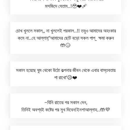
মসজিদে যেতাম..!🥹❤️‍🩹
চোখ খুললে সকাল,, না খুললেই পরকাল..!! তবুও আমাদের অহংকার
কমে না..হে আল্লাহ্”আমাদের ছোট বড়ো সকল পাপ
_
ক্ষমা করুন
🤲😥
সকাল হয়েছে ঘুম থেকো উঠো কল্পনার জীবন থেকে এবার বাস্তবতায়
পা রাখো’😥❤️
~যিনি রাতের পর সকাল দেন,
তিনিই অবশ্যই কষ্টের পর সুখ দিবেন!ইনশাআল্লাহ..🤲💜