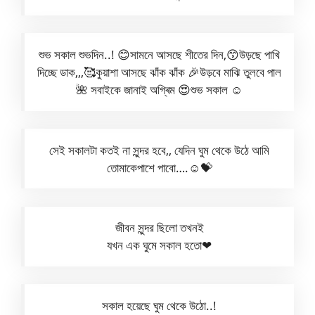
শুভ সকাল শুভদিন..! 😊সামনে আসছে শীতের দিন,😙উড়ছে পাখি
দিচ্ছে ডাক,,,🥰কুয়াশা আসছে ঝাঁক ঝাঁক 🎉উড়বে মাঝি তুলবে পাল
🌺 সবাইকে জানাই অগ্ৰিম 😍শুভ সকাল ☺
সেই সকালটা কতই না সুন্দর হবে,, যেদিন ঘুম থেকে উঠে আমি
তোমাকেপাশে পাবো….☺️💝
জীবন সুন্দর ছিলো তখনই
যখন এক ঘুমে সকাল হতো❤
সকাল হয়েছে ঘুম থেকে উঠো..!