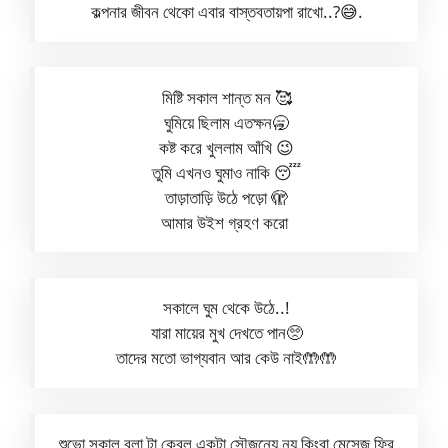
কল্পনার জীবন থেকো এবার বাস্তবতায়পা রাখো..?😅.
মিষ্টি সকাল শান্ত মন 🥰
ঘুমিয়ে ছিলাম এতক্ষন🥱
কষ্ট করে খুললাম আঁখি 😉
তুমি এখনও ঘুমাও নাকি 😴
তাড়াতাড়ি উঠে পড়ো 🫣
আমার উইশ গ্রহণ করো
সকালে ঘুম থেকে উঠে..!
যারা মায়ের মুখ দেখতে পান🥺
তাদের মতো ভাগ্যবান আর কেউ নাই🤲🤲
শুভো সকাল বলা টা কেবল একটা সৌজন্যে নয় কিংবা মেসেজ ফ্রি