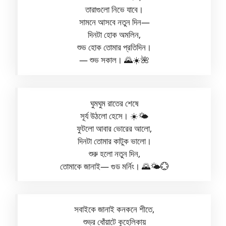
তারাগুলো নিভে যাবে।
সামনে আসবে নতুন দিন—
দিনটা হোক অমলিন,
শুভ হোক তোমার প্রতিদিন।
— শুভ সকাল। 🌄☀️🌺
ঘুমঘুম রাতের শেষে
সূর্য উঠলো হেসে। ☀️🌤️
ফুটলো আবার ভোরের আলো,
দিনটা তোমার কাটুক ভালো।
শুরু হলো নতুন দিন,
তোমাকে জানাই— গুড মর্নিং। 🌄🌤️💮
সবাইকে জানাই কনকনে শীতে,
শুভ্র ধোঁয়াটে কুহেলিকায়