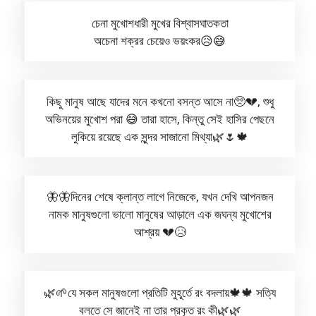
চেনা মুখোশধারী মুখের বিশ্বাসঘাতকতা
অচেনা শক্রর চেয়েও ভয়ংকর😥😅
কিছু মানুষ আছে যাদের মনে কখনো বসন্ত আসে না🥺💔, শুধু
অভিনয়ের মুখোশ পরা 😅 তারা হাসে, কিন্তু সেই হাসির পেছনে
লুকিয়ে রয়েছে এক সুন্দর সাজানো মিথ্যা🌿🌷🍁
🦋🦋দিনের শেষে ক্লান্ত লাগে নিজেকে, যখন দেখি আপনজন
নামক মানুষগুলো ভালো মানুষের আড়ালে এক জঘন্য মুখোশের
আশ্রয় 💔😥
🌿🌱যে সকল মানুষগুলো প্রতিটি মুহূর্তে রং বদলায়🍁🍁 সত্যি
বলতে সে জানেই না তার প্রকৃত রং কী🌿🌿