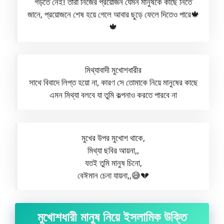
গড়তে নেই! তারা নিজের প্রয়োজন যেমন মানুষকে কাছে নিতে
জানে, প্রয়োজনে শেষ হয়ে গেলে আবার ছুড়ে ফেলে দিতেও পারে🍁
🍁
মিথ্যাবাদী মুখোশধারীর
সাথে বিবাদে লিপ্ত হয়ো না, কারণ সে তোমাকে নিয়ে মানুষের কাছে
এমন মিথ্যা বলবে যা তুমি কল্পনাও করতে পারবে না
মুখের উপর মুখোশ থাকে,
মিথ্যা ছবির আয়না,,
যতই তুমি মানুষ চিনো,
বেঈমান চেনা যায়না,,😅💔
মুখোশধারী মানুষ নিয়ে ইসলামিক উক্তি