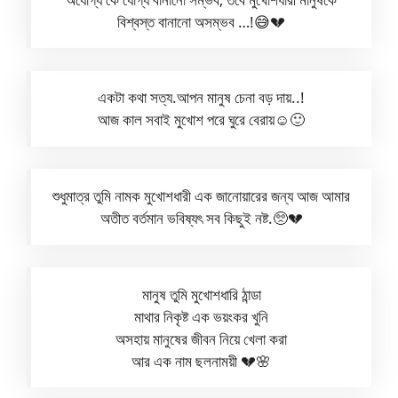
বিশ্বস্ত বানানো অসম্ভব …!😅💔
একটা কথা সত্য.আপন মানুষ চেনা বড় দায়..!
আজ কাল সবাই মুখোশ পরে ঘুরে বেরায়☺️🙂
শুধুমাত্র তুমি নামক মুখোশধারী এক জানোয়ারের জন্য আজ আমার
অতীত বর্তমান ভবিষ্যৎ সব কিছুই নষ্ট.🥺💔
মানুষ তুমি মুখোশধারি ঠান্ডা
মাথার নিকৃষ্ট এক ভয়ংকর খুনি
অসহায় মানুষের জীবন নিয়ে খেলা করা
আর এক নাম ছলনাময়ী 💔🌸