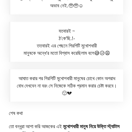
অভাব নেই.🥹🥹☺️
যতবারই ~
ঠ’কে’ছি.!-
ততবারই এর পেছনে গিরগিটি মুখোশধারী
মানুষকে অন্ধে’র মতো বিশ্বাস করেছিলাম বলে😅😥😩
আঘাত করার পর গিরগিটি মুখোশধারী মানুষের চোখে কোন অপরাধ
বোধ দেখবেন না বরং সে নিজেকে সঠিক প্রমান করার চেষ্টা করবে।
🙂💔
শেষ কথা
তো বন্ধুরা আশা করি আজকের এই
মুখোশধারী
মানুষ নিয়ে উক্তি স্ট্যাটাস