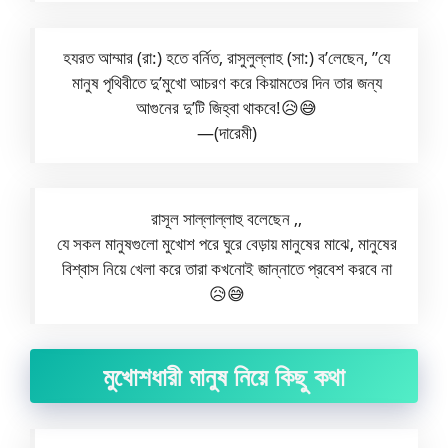
হযরত আম্মার (রা:) হতে বর্নিত, রাসুলুল্লাহ (সা:) ব’লেছেন, ”যে
মানুষ পৃথিবীতে দু’মুখো আচরণ করে কিয়ামতের দিন তার জন্য
আগুনের দু’টি জিহ্বা থাকবে!😥😅
—(দারেমী)
রাসূল সাল্লাল্লাহু বলেছেন ,,
যে সকল মানুষগুলো মুখোশ পরে ঘুরে বেড়ায় মানুষের মাঝে, মানুষের
বিশ্বাস নিয়ে খেলা করে তারা কখনোই জান্নাতে প্রবেশ করবে না
😥😅
মুখোশধারী মানুষ নিয়ে কিছু কথা