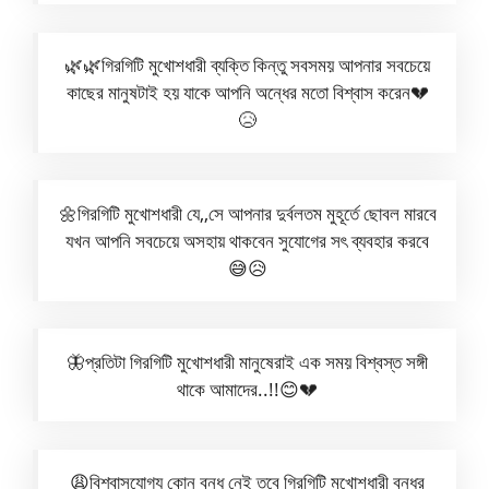
🌿🌿গিরগিটি মুখোশধারী ব্যক্তি কিন্তু সবসময় আপনার সবচেয়ে
কাছের মানুষটাই হয় যাকে আপনি অন্ধের মতো বিশ্বাস করেন💔
😥
🌼গিরগিটি মুখোশধারী যে,,সে আপনার দুর্বলতম মুহূর্তে ছোবল মারবে
যখন আপনি সবচেয়ে অসহায় থাকবেন সুযোগের সৎ ব্যবহার করবে
😅😥
🦋প্রতিটা গিরগিটি মুখোশধারী মানুষেরাই এক সময় বিশ্বস্ত সঙ্গী
থাকে আমাদের..!!😊💔
😩বিশ্বাসযোগ্য কোন বন্ধু নেই তবে গিরগিটি মুখোশধারী বন্ধুর