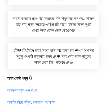
আলো ঝলমলে মঞ্চে যারা সবচেয়ে বেশি মানুষসের সঙ্গ পায়,, আসলে
তারা অন্ধকারে সবচেয়ে একা🌸🦋 কারণ, তাদের আসল মুখটা
দেখার মতো তেমন কেউ নেই🌿🪷
🥺💔😥ঠোঁটের মাঝে মিথ্যে হাসি আর হৃদয়ে বিষ🍁এই শিল্পকলা
শুধু মুখোশধারী মানুষরাই জন্য 🌿🍁 সময় সেই সকল মানুষের
আসল গল্পটা লিখে রাখে🪷🌿🌸
অন্য পোস্ট পড়ুন 👇
আনকমন ক্যাপশন বাংলা
অপূর্ণতা নিয়ে উক্তি, ক্যাপশন, স্ট্যাটাস