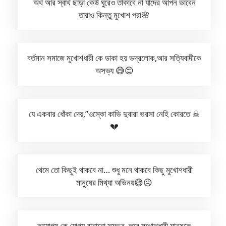
অর্থ আর স্বার্থ ছাড়া কেউ ঘুরেও তাকাবে না যাদের আপন ভাবেন
তারাও কিন্তু মুখোশ পরা🌸
বর্তমান সমাজে মুখোশধারী কে ডাকা হয় ভদ্রলোক,আর সত্যিবাদীকে
অসভ্য 😅😌
যে একবার ধোঁকা দেয়,”ওস্কো কাভি দুবারা ভরসা নেহি কোরতে ☠
💔
থেমে তো কিছুই থাকবে না… শুধু মনে থাকবে কিছু মুখোশধারী
মানুষের মিথ্যা অভিনয়😅😥
অযোগ্য কে যোগ্য বানানো সম্ভব, তবে মুখোশধারী মানুষকে