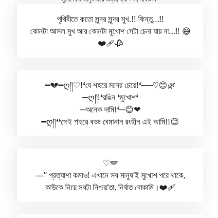
পৃথিবীতে কতো সুন্দর সুন্দর মুখ.!! কিন্তু…!!
কোনটা আসল মুখ আর কোনটা মুখোশ সেটা চেনা যায় না…!! 😅
❤️‍🩹🥀
━💔━ღ༎♡︎!❛যে শহরে মনের চেয়ে!❛──♡︎😊🌿
─ღ༎!❛রঙিন ❛মুখোশ❛
─অনেক দামি!❛─😊❤
━ღ༎❛❛সেই শহরে বড্ড বেমানান রংহীন এই আমি!!😊
♡🪽‎‎
—” প্রত্যাশা কমাও! এখানে সব মানুষ’ই মুখোশ পরে থাকে,
কাউকে নিয়ে সবটা নিশ্চয়’তা, নির্ঘাত বোকামি।❤️‍🩹