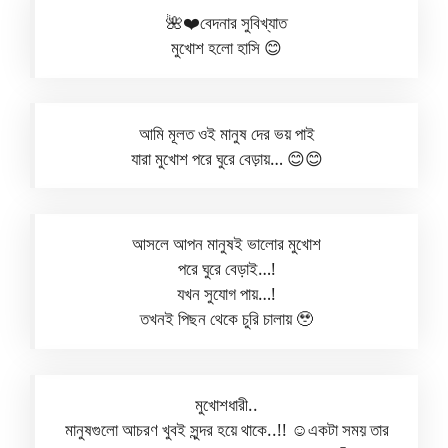
🌺❤️বেদনার সুবিখ্যাত
মুখোশ হলো হাসি 😊
আমি মূলত ওই মানুষ দের ভয় পাই
যারা মুখোশ পরে ঘুরে বেড়ায়… 😊😊
আসলে আপন মানুষই ভালোর মুখোশ
পরে ঘুরে বেড়াই…!
যখন সুযোগ পায়…!
তখনই পিছন থেকে চুরি চালায় 🥹
মুখোশধারী..
মানুষগুলো আচরণ খুবই সুন্দর হয়ে থাকে..!! ☺️একটা সময় তার