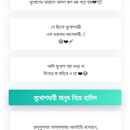
মুখোশের আড়ালে আসল রুপ ধরা পড়ে যায়💔🥺
সে ছিলো মুখোশধারী
এক ভয়ংকর ধ্বংসকারী..!
😅❤️‍🩹
আমি মুখোশ পরা ভদ্র না
ভিতরে যা বাহিরে ও তা ❤️😅
মুখোশধারী মানুষ নিয়ে হাদিস
রাসূলুল্লাহ সাল্লাল্লাহু আলাইহি বলেছেন,