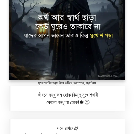
মুখোশধারী মানুষ নিয়ে উক্তি, ক্যাপশন, স্ট্যাটাস
জীবনে বন্ধু কম হোক কিন্তু মুখোশধারী
কোনো বন্ধু না হোক!🍁🙂
মনে রাখবে🌿