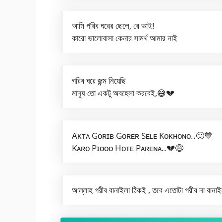
আমি গরিব ঘরের ছেলে, রে ভাই!
কারো ভালোবাসা কেনার সামর্থ আমার নাই
গরিব ঘরে জন্ম নিয়েছি
মানুষ তো একটু অবহেলা করবেই,😅💔
Aᴋᴛᴀ Gᴏʀɪʙ Gᴏʀᴇʀ Sᴇʟᴇ Kᴏᴋʜᴏɴᴏ..🙂💙
Kᴀʀᴏ Pɪᴏᴏᴏ Hᴏᴛᴇ Pᴀʀᴇɴᴀ..💔😅
আল্লাহ গরীব বানাইলা ঠিকই , তবে এতোটা গরীব না বানা