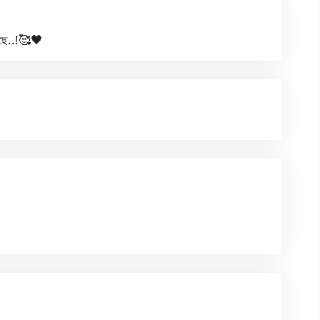
েছে..!🥰🖤