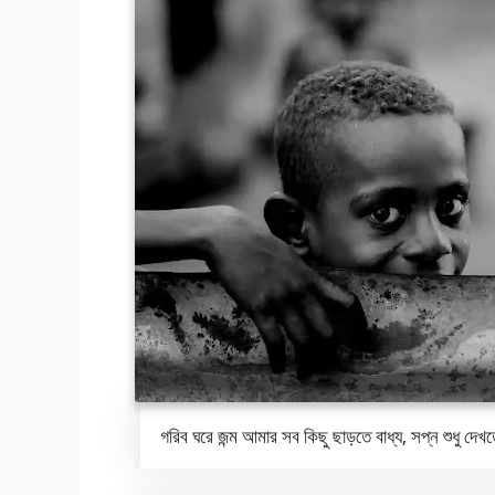
গরিব ঘরে জন্ম আমার সব কিছু ছাড়তে বাধ্য, সপ্ন শুধু দেখ