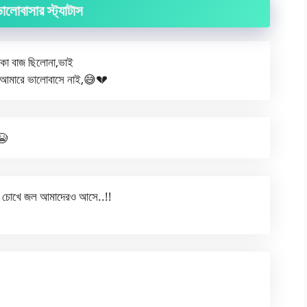
ালোবাসার স্ট্যাটাস
ঁকা বাজ ছিলোনা,ভাই
 আমারে ভালোবাসে নাই,😅💔
😭
!! চোখে জল আমাদেরও আসে..!!