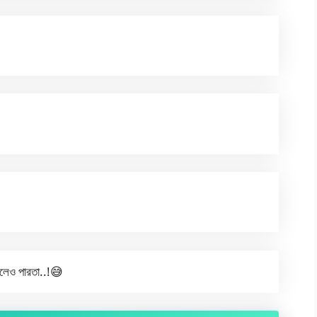
ইলেও পারতা..!😅