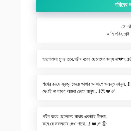
গরিবের ভ
সে ধো
আমি গরিব,তাই
ভালোবাসা সুন্দর তবে.গরীব ঘরের ছেলেদের জন্য না💔👈
শখের বয়সে স্বপ্ন ভেঙে আধার আকাশে জলন্ত ফানুস..
দেখাই না কারণ আমরা ছেলে মানুষ..!!😔💔🩹
গরিব ঘরের ছেলেদের মাথায় একটাই চিন্তা,
কবে যে সফলতার দেখা পাবো…! ❤️‍🩹🥺