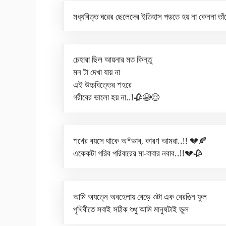
মধ্যবিত্ত ঘরের ছেলেদের ইতিহাস পড়তে হয় না কেননা 
চেহারা ছিল আয়নার মত কিন্তু
মন টা দেখা যায় না
এই উচ্চবিত্তের শহরে
গরীবের ভালো হয় না..!🥀😭😌
শখের বয়সে থাকে অ*ভাব, কারণ আমরা..!! 💔🍂
একেকটা গরিব পরিবারের মা-বাবার নবাব..!!💔🥀
আমি অযত্নে অবহেলায় বেড়ে ওটা এক বেরঙিন ফুল
পৃথিবীতে সবাই সঠিক শুধু আমি মানুষটাই ভুল