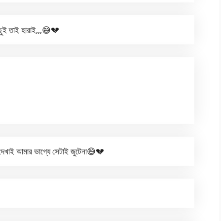
 ছুই তাই হারাই,,,😅💔
 দেখাই আমার ভাগ্যে সেটাই জুটেনা😅💔