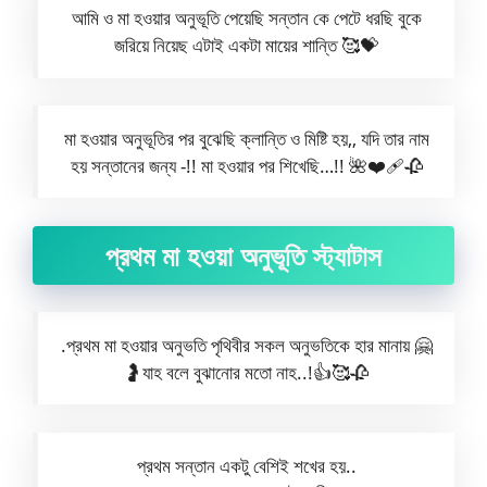
আমি ও মা হওয়ার অনুভূতি পেয়েছি সন্তান কে পেটে ধরছি বুকে
জরিয়ে নিয়েছ এটাই একটা মায়ের শান্তি 🥰💝
মা হওয়ার অনুভূতির পর বুঝেছি ক্লান্তি ও মিষ্টি হয়,, যদি তার নাম
হয় সন্তানের জন্য -!! মা হওয়ার পর শিখেছি…!! 🌺❤️‍🩹🥀
প্রথম মা হওয়া অনুভূতি স্ট্যাটাস
.প্রথম মা হওয়ার অনুভতি পৃথিবীর সকল অনুভতিকে হার মানায় 🤗
🤰যাহ বলে বুঝানোর মতো নাহ..!👍🥰🥀
প্রথম সন্তান একটু বেশিই শখের হয়..