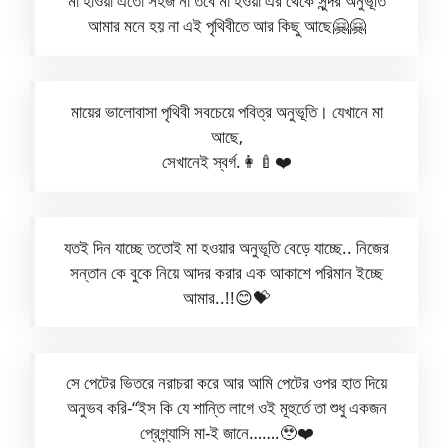
মা হাওয়া এতো সহজ না তবে মা হওয়া এর থেকে সুন্দর অনুভূতি
আমার মনে হয় না এই পৃথিবীতে আর কিছু আছে🤗🤗
মায়ের ভালোবাসা পৃথিবী সবচেয়ে পবিত্র অনুভূতি। যেখানে মা
আছে,
সেখানেই স্বর্গ.👩‍🍼❤️
যতই দিন যাচ্ছে ততোই মা হওয়ার অনুভূতি বেড়ে যাচ্ছে.. নিজের
সন্তান কে বুকে নিয়ে আদর করার এক আকাশে পরিমান ইচ্ছে
আমার..!!😊💝
সে পেটের ভিতরে নরাচরা করে আর আমি পেটের ওপর হাত দিয়ে
অনুভব করি-“ইস কি যে শান্তি লাগে ওই মূহুর্তে তা শুধু একজন
প্রেগ্ন্যাসি মা-ই জানে…….🥹❤️