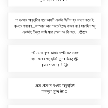
মা হওয়ার অনুভূতির পরে আপনি একটা জিনিস খুব ভালো করে ই
বুঝতে পারবেন…আপনার আর মরতে ইচ্ছে করবে না!! সারাদিন শুধু
একটাই চিন্তা আমি মারা গেলে ওর কি হবে..!🥹🤲
পেট থেকে বুকে আসার গল্পটা এত সহজ
নয়.. মায়ের অনুভূতিটা সুন্দর কিন্তু 😰
বুঝার মতো নয়_!!😥
মেয়ে থেকে মা হওয়ার অনুভূতিটা
অসম্ভব সুন্দর 🌺☺️