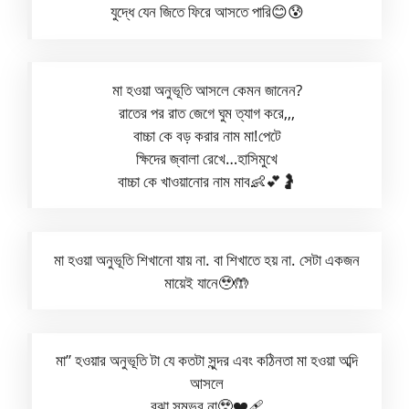
যুদ্ধে যেন জিতে ফিরে আসতে পারি😊😰
মা হওয়া অনুভূতি আসলে কেমন জানেন?
রাতের পর রাত জেগে ঘুম ত্যাগ করে,,,
বাচ্চা কে বড় করার নাম মা!পেটে
ক্ষিদের জ্বালা রেখে…হাসিমুখে
বাচ্চা কে খাওয়ানোর নাম মাব👶💕🤰
মা হওয়া অনুভূতি শিখানো যায় না. বা শিখাতে হয় না. সেটা একজন
মায়েই যানে🥹🤲
মা” হওয়ার অনুভূতি টা যে কতটা সুন্দর এবং কঠিনতা মা হওয়া অব্দি
আসলে
বুঝা সম্ভব না🥹❤️‍🩹