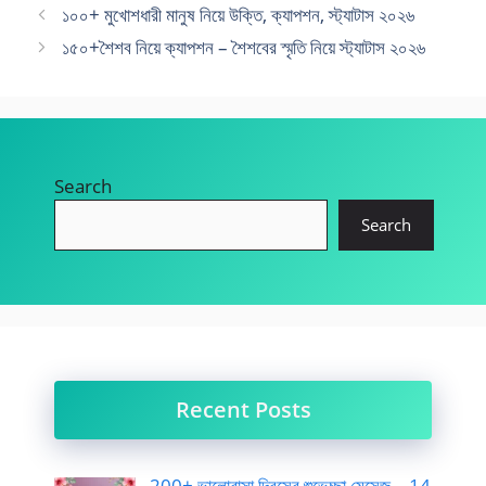
১০০+ মুখোশধারী মানুষ নিয়ে উক্তি, ক্যাপশন, স্ট্যাটাস ২০২৬
১৫০+শৈশব নিয়ে ক্যাপশন – শৈশবের স্মৃতি নিয়ে স্ট্যাটাস ২০২৬
Search
Search
Recent Posts
200+ ভালোবাসা দিবসের শুভেচ্ছা মেসেজ – 14