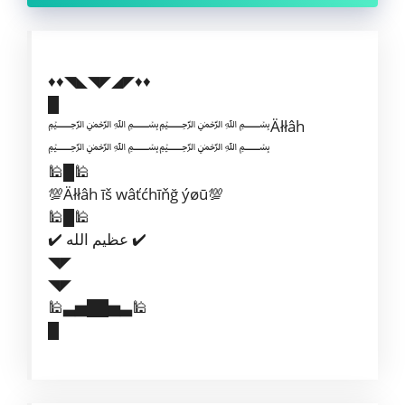
♦️♦️◥◣◥◤◢◤♦️♦
█
﷽﷽Äłłâh
﷽﷽
🕌█🕌
💯Äłłâh īš wâťćhīňğ ýøū💯
🕌█🕌
✔️ عظيم الله ✔️
◥◤
◥◤
🕌▃▅██▅▃🕌
█