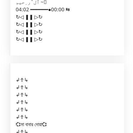
ٱل َّر ِحيم ~ ِ
04:02 ━━━━━━●00:00 ⇆
↻◁ ❚❚ ▷↻
↻◁ ❚❚ ▷↻
↻◁ ❚❚ ▷↻
↻◁ ❚❚ ▷↻
↲⇮↳
↲⇮↳
↲⇮↳
↲⇮↳
↲⇮↳
↲⇮↳
💞মা বাবার দোয়া💞
↲⇮↳