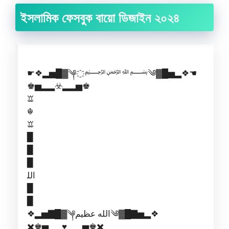
ইসলামিক ফেসবুক বায়ো ডিজাইন ২০২৪
☛❖▂▅█▓༆҈﷽༄▓█▅▂❖☚
♚▅▂▂☣️▂▂▅♚
ꘑ
☬
ꘑ
▉
▉
▉
ﺍﻟﻠ
▉
▉
❖▂▅▇█▓༆︎الله عظيم༄︎▓█▇▅▂❖
✖️♚▅▂▂♥️ ▂▂▅♚✖️