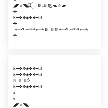
◢◤⛤◥◣ ⃟⃣🕌الله🕌⃣⃟ ◥◣⛤◢◤
⸎
⚀━❖✥◈✥❖━⚀
⸎
﷽🕌الله🕌﷽
⸎
⚀━❖✥◈✥❖━⚀
⚀━❖✥◈✥❖━⚀
ᕛ⃢⃣⟗⃣⃢ᕘ
⚀━❖✥◈✥❖━⚀
⩓
⩔
◢◤⛤◥◣