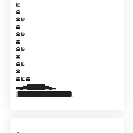
🕌
🕋
🕋🕌
🕋
🕋🕌
🕋
🕋🕌
🕋
🕋🕌
🕋
🕋🕌🕋
▃▄▅█████▅▄▂
]███████████████[