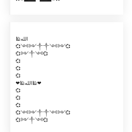
🕌الله
💞༺༻༒༒༺༻💞
💞༻༒༺💞
💞
💞
💞
❤🕌الله🕌❤
💞
💞
💞
💞༺༻༒༒༺༻💞
💞༻༒༺💞