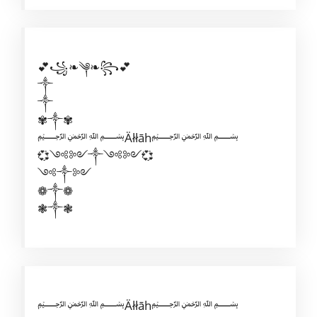
💕꧁❧༆❧꧂💕
༒
༒
✾༒✾
﷽Äłłāh﷽
💞༺༻༒༺༻💞
༺༒༻
❁༒❁
❃༒❃
﷽Äłłāh﷽