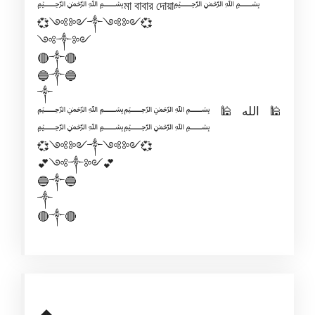
﷽মা বাবার দোয়া﷽
💞༺༻༒༺༻💞
༺༒༻
🔴༒🔴
🔵༒🔵
༒
﷽﷽🕌الله🕌
﷽﷽
💞༺༻༒༺༻💞
💕༺༒༻💕
🔵༒🔵
༒
🔴༒🔴
◢◣