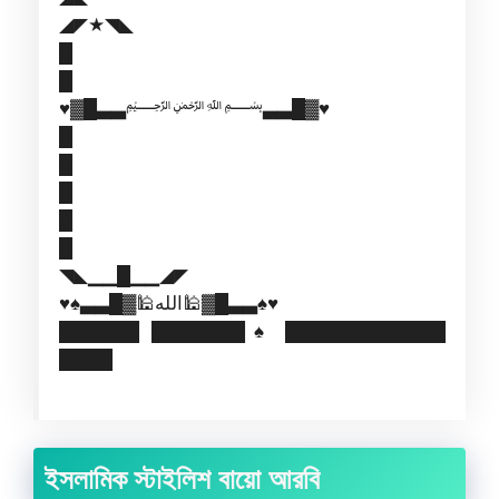
◢◤★◥◣
█
█
♥▓█▃▃﷽▃▃█▓♥
█
█
█
█
█
◥◣▁▁█▁▁◢◤
♥♠▃▃█▓🕌الله🕌▓█▃▃♠♥
██████ ███████♠ ████████████
████
ইসলামিক স্টাইলিশ বায়ো আরবি