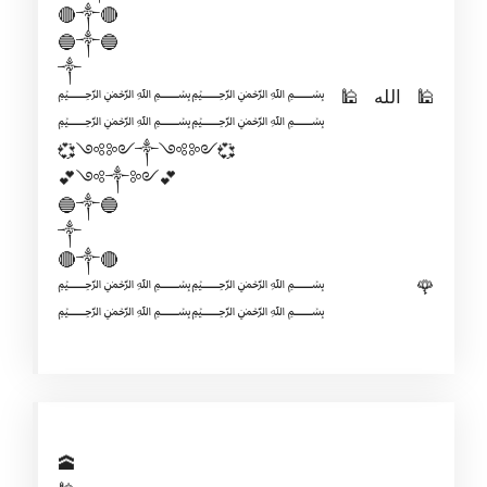
🔴༒🔴
🔵༒🔵
༒
﷽﷽🕌الله🕌
﷽﷽
💞༺༻༒༺༻💞
💕༺༒༻💕
🔵༒🔵
༒
🔴༒🔴
﷽﷽🌹
﷽﷽
🕋