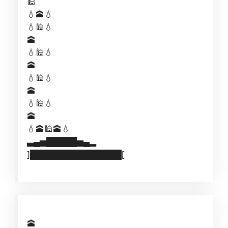
🕌
💧🕋💧
💧🕌💧
🕋
💧🕌💧
🕋
💧🕌💧
🕋
💧🕌💧
🕋
💧🕋🕌🕋💧
▃▄▅█████▅▄▂
]███████████████[
🕋