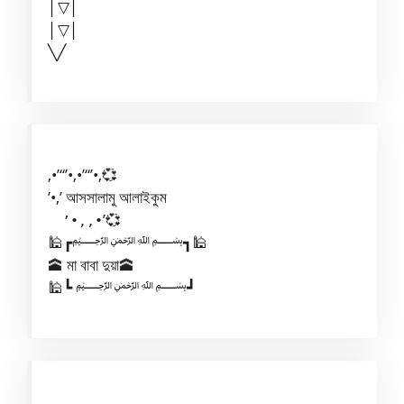
│▽│
│▽│
╲╱
,•’“’•,•’“’•,💞
’•,’ আসসালামু আলাইকুম
’💞
’•,,•
🕌┏﷽┓🕌
🕋 মা বাবা দুয়া🕋
🕌┗ ﷽┛