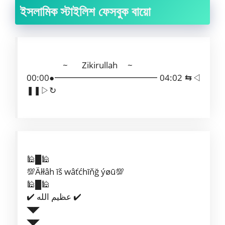
ইসলামিক স্টাইলিশ ফেসবুক বায়ো
~ Zikirullah ~
00:00●━━━━━━━━━━━━ 04:02 ⇆ㅤㅤㅤㅤ◁ㅤㅤ
❚❚ㅤㅤ▷ㅤㅤㅤㅤ↻
🕌█🕌
💯Äłłâh īš wâťćhīňğ ýøū💯
🕌█🕌
✔️ عظيم الله ✔️
◥◤
◥◤