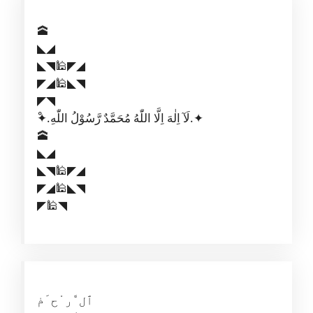
🕋
◣◢
◣◥🕌◤◢
◤◢🕌◣◥
◤◥
ْ✦.لَآ اِلٰهَ اِلَّا اللّٰهُ مُحَمَّدٌ رَّسُوْلُ اللّٰهِ.✦
🕋
◣◢
◣◥🕌◤◢
◤◢🕌◣◥
◤🕌◥
ٱل َّر ْح َمٰ