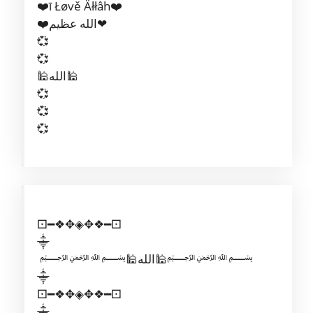
❤️ī Łøvě Äłłâh❤️
❤️الله عظيم❤
💞
💞
🕌الله🕌
💞
💞
💞
⚀━❖✥◈✥❖━⚀
⸎
﷽🕌الله🕌﷽
⸎
⚀━❖✥◈✥❖━⚀
⸎