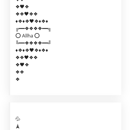
❖🖤❖
❖❖🖤❖❖
♦️​❖♦️❖🖤❖♦️❖♦
╔━━❖❖❖❖━━╗
⭕ Allha ⭕
╚━━❖❖❖❖━━╝
♦️​❖♦️❖🖤❖♦️❖♦
❖❖🖤❖❖
❖🖤❖
❖❖
❖
💦
🗼