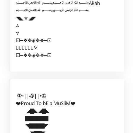
﷽﷽Äłłāh
﷽﷽
◥◣⛤◢◤
⩓
⩔
⚀━❖✥◈✥❖━⚀
ᕛ⃢⃣⟗⃣⃢ᕘ
⚀━❖✥◈✥❖━⚀
🦋•||🥀||•🦋
❤️Proud To bE a MuSliM❤️
◢▇◣◢▇◣
▇▇▇▇▇▇
◥▇▇▇▇◤
◥▇▇◤