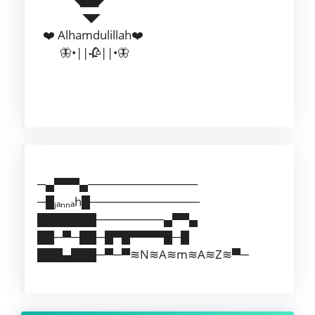
◥◤
❤️ Alhamdulillah❤️
🦋•||🥀||•🦋
─▄▀▀▀▄─────────────
─█ⱼₐₙₙₐh█─────────────
███████────────▄▀▀▄
██─▀─██─█▀█▀▀▀▀█─█
███▄███─▀─▀≋N≋A≋m≋A≋Z≋▀─