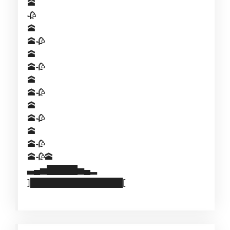
🕋
🥀
🕋
🕋🥀
🕋
🕋🥀
🕋
🕋🥀
🕋
🕋🥀
🕋
🕋🥀
🕋🥀🕋
▃▄▅█████▅▄▂
]███████████████[