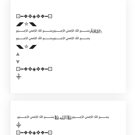
⚀━❖✥◈✥❖━⚀
◢◤⛤◥◣
﷽﷽Äłłāh
﷽﷽
◥◣⛤◢◤
⩓
⩔
⚀━❖✥◈✥❖━⚀
⸎
﷽🕌الله🕌﷽
⸎
⚀━❖✥◈✥❖━⚀