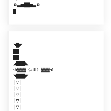
🕌▃▅██▅▃🕌
█
◥█◤
██
██
◢███◣
⫷▓▓▓《الله》▓▓▓⫷
◥███◤
│▽│
│▽│
│▽│
│▽│
│▽│