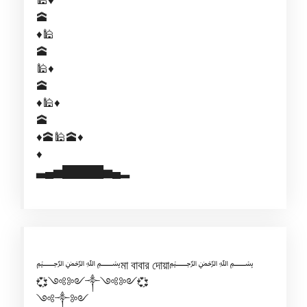
🕋
♦️🕌
🕋
🕌♦️
🕋
♦️🕌♦️
🕋
♦️🕋🕌🕋♦️
♦️
▃▄▅█████▅▄▂
﷽মা বাবার দোয়া﷽
💞༺༻༒༺༻💞
༺༒༻