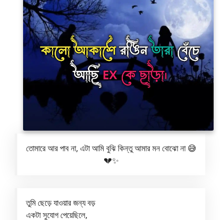
তোমারে আর পাব না, এটা আমি বুঝি কিন্তু আমার মন বোঝো না 😅
💔✨
তুমি ছেড়ে যাওয়ার জন্য বড়
একটা সুযোগ পেয়েছিলে,