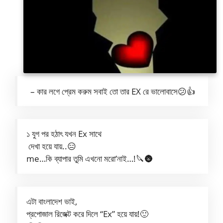
– কার লগে প্রেম করুম সবাই তো তার EX রে ভালোবাসে😕👍
১ যুগ পর হঠাৎ যখন Ex সাথে
দেখা হয়ে যায়..😑
me…কি ব্যাপার তুমি এখনো মরো’নাই…!🔪🌚
এটা বাংলাদেশ ভাই,
প্রপোজাল রিজেক্ট করে দিলে “Ex” হয়ে যায়!🙂