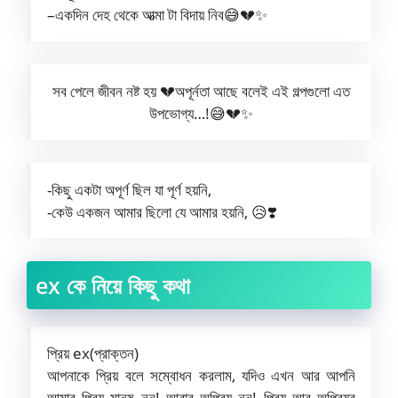
–একদিন দেহ থেকে আত্মা টা বিদায় নিব😅💔✨
সব পেলে জীবন নষ্ট হয় 💔অপূর্নতা আছে বলেই এই গল্পগুলো এত
উপভোগ্য…!😅💔✨
-কিছু একটা অপূর্ণ ছিল যা পূর্ণ হয়নি,
-কেউ একজন আমার ছিলো যে আমার হয়নি, 😥❣️
ex কে নিয়ে কিছু কথা
প্রিয় ex(প্রাক্তন)
আপনাকে প্রিয় বলে সম্বোধন করলাম, যদিও এখন আর আপনি
আমার প্রিয় মানুষ নন! আবার অপ্রিয় নন! প্রিয় আর অপ্রিয়র