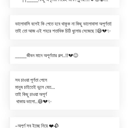
ভালোবাসি বলেই কি পেতে হবে থাকুক না কিছু ভালোবাসা অপূর্ণতা!
তাই তো আজ এই শহরে শতাধিক চিঠি ধুলোয় সেজেছে !😅💔✨
_____জীবন মানে অপূর্ণতার গল্প..!!💔😊
সব চাওয়া পূর্ণতা পেলে
মানুষ চাইতেই ভুলে যেত…
তাই কিছু চাওয়া অপূর্ণ
থাকায় ভালো..😅💔✨
–অপূর্ণ সব ইচ্ছে নিয়ে ❤️🥀