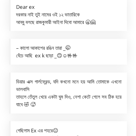
Dear ex
দরকার নাই তুই নামের ওই ১২ ভাতারিকে
আব্বু বলছে রাজকুমারী আইনা দিবো আমারে 🥱🤗
– কালো আকাশের রঙিন তারা _🤭
বেঁচে আছি ex k ছাড়া _🙃☺️🤟🤟
ডিয়ার এক্স গার্লফ্রেন্ড, যদি কখনো মনে হয় আমি তোমাকে এখনো
ভালবাসি
তাহলে তেঁতুল খেয়ে একটা ঘুম দিও, নেশা কেটে গেলে সব ঠিক হয়ে
যাবে 🤣 🥵
গেছিলাম Ex এর শহরে😐