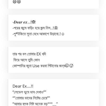
😆😆
-𝑫𝒆𝒂𝒓 𝒆𝒙…!🙈
-পরের জন্মে ফড়িং হয়ে জন্ম নিস..!🦋
-পু*টকিতে সুতা বেধে আকাশে উড়াবো.!☺️
তার পর বল তোমার EX যদি
ফিরে আসে তুমি কোন
কোম্পানির জুতা Use করবা পিটানোর জন্য🤭🥵
Dear Ex….!!
“লেভেল ভুযে ভাব দেখাও””
“”তোমার ভাবের লিষ্টের চেয়ে””
“আমার ব্লক লিষ্ট অনেক বড়°°°__”