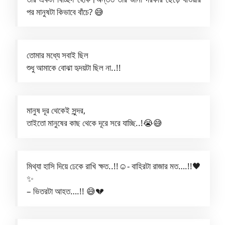
পর মানুষটা কিভাবে বাঁচে? 😅
তোমার মধ্যে সবাই ছিল
শুধু আমাকে বোঝা হৃদয়টা ছিল না..!!
মানুষ দূর থেকেই সুন্দর,
তাইতো মানুষের কাছ থেকে দূরে সরে যাচ্ছি..!😭😅
মিথ্যা হাসি দিয়ে ঢেকে রাখি ক্ষত..!!☺️- বাহিরটা রাজার মত….!!🖤
✨
– ভিতরটা আহত….!! 😅💔