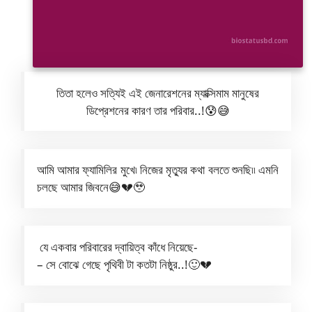
তিতা হলেও সত্যিই এই জেনারেশনের ম্যাক্সিমাম মানুষের
ডিপ্রেশনের কারণ তার পরিবার..!😰😅
আমি আমার ফ্যামিলির মুখে৷ নিজের মৃত্যুর কথা বলতে শুনছি৷৷ এমনি
চলছে আমার জিবনে😅💔🥹
যে একবার পরিবারের দ্বায়িত্ব কাঁধে নিয়েছে-
– সে বোঝে গেছে পৃথিবী টা কতটা নিষ্ঠুর..!🙂💔