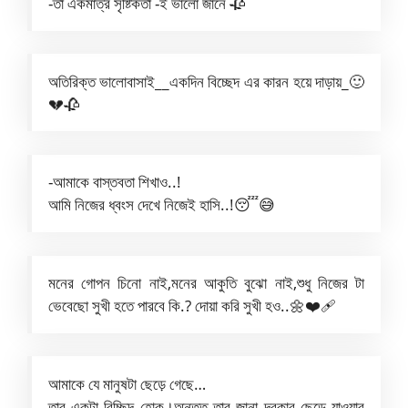
-তা একমাত্র সৃষ্টিকতা -ই ভালো জানে 🥀
অতিরিক্ত ভালোবাসাই__একদিন বিচ্ছেদ এর কারন হয়ে দাড়ায়_🙂
💔🥀
-আমাকে বাস্তবতা শিখাও..!
আমি নিজের ধ্বংস দেখে নিজেই হাসি..!😴😅
মনের গোপন চিনো নাই,মনের আকুতি বুঝো নাই,শুধু নিজের টা
ভেবেছো সুখী হতে পারবে কি.? দোয়া করি সুখী হও..🌼❤️‍🩹
আমাকে যে মানুষটা ছেড়ে গেছে…
তার একটা বিচ্ছিদ হোক।অন্তত তার জানা দরকার ছেড়ে যাওয়ার