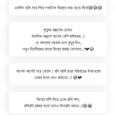
একদিন হঠাৎ মরে গিয়ে সবাইকে বিরক্ত করা ছেড়ে দিবো😅😅😅
মৃত্যুর যন্ত্রণার চেয়েও
মানসিক যন্ত্রণা অনেক বেশি কষ্টদায়ক..!
হে আল্লাহ দরকার হলে মৃত্যু দিও,
তবুও দ্বিতীয়বার কারো মিথ্যে মায়ায় ফেলোনা..!💔😭
অনেক আগেই মরে যেতাম। যদি আমি ছাড়া পরিবারের উপর ছায়া
দেয়ার মতো কেও থাকতো…! 😅💔
মিথ্যে হাসি দিয়ে ঢেকে রাখি ক্ষত,
বাহিরটা রাজার মতো হলেও ভিতরটা আহত..!😅😭