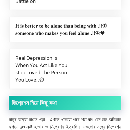
Battle on
𝐈𝐭 𝐢𝐬 𝐛𝐞𝐭𝐭𝐞𝐫 𝐭𝐨 𝐛𝐞 𝐚𝐥𝐨𝐧𝐞 𝐭𝐡𝐚𝐧 𝐛𝐞𝐢𝐧𝐠 𝐰𝐢𝐭𝐡..!!🦋
𝐬𝐨𝐦𝐞𝐨𝐧𝐞 𝐰𝐡𝐨 𝐦𝐚𝐤𝐞𝐬 𝐲𝐨𝐮 𝐟𝐞𝐞𝐥 𝐚𝐥𝐨𝐧𝐞..!!🦋🖤
Real Depression Is
When You Act Like You
stop Loved The Person
You Love..😅
ডিপ্রেশন নিয়ে কিছু কথা
মানুষ রক্তে মাংসে গড়া। এখানে থাকতে পারে শত রাগ যেদ মান-অভিমান
ঝগড়া দুঃখ-কষ্ট হাজার ও ডিপ্রেশন ইত্যাদি। এগুলোর মধ্যে ডিপ্রেশন