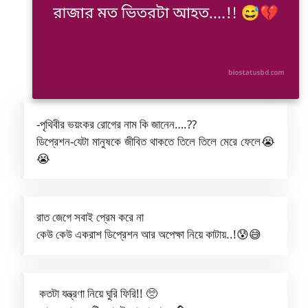
-পৃথিবীর ভয়ংকর রোগের নাম কি জানেন….??
ডিপ্রেশন-যেটা মানুষকে জীবিত থাকতে তিলে তিলে মেরে ফেলে😭
😭
রাত জেগে সবাই প্রেম করে না
কেউ কেউ একরাশ ডিপ্রেশন আর অপেক্ষা নিয়ে কাটায়..!😰😅
কতটা যন্ত্রণা নিয়ে ঘুরি ফিরি!! 🥺