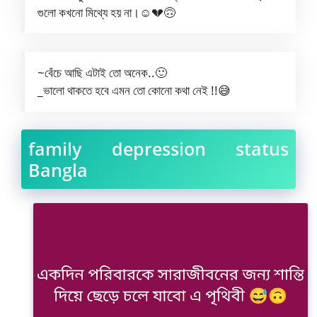
গুলো কখনো মিথ্যে হয় না।☺️💔🙃
~বেঁচে আছি এটাই তো অনেক..🙂
_ভালো থাকতে হবে এমন তো কোনো কথা নেই !!😅
family depression status
Bangla