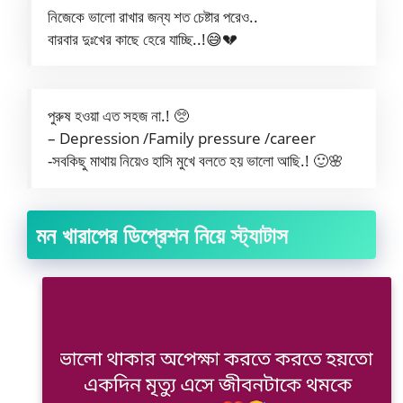
নিজেকে ভালো রাখার জন্য শত চেষ্টার পরেও..
বারবার দুঃখের কাছে হেরে যাচ্ছি..!😅💔
পুরুষ হওয়া এত সহজ না.! 🥺
– Depression /Family pressure /career
-সবকিছু মাথায় নিয়েও হাসি মুখে বলতে হয় ভালো আছি.! 🙂🌸
মন খারাপের ডিপ্রেশন নিয়ে স্ট্যাটাস