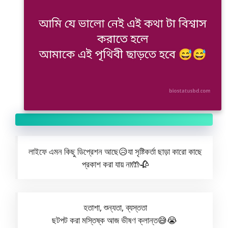
লাইফে এমন কিছু ডিপ্রেশন আছে😥যা সৃষ্টিকর্তা ছাড়া কারো কাছে
প্রকাশ করা যায় না🤲🥀
হতাশা, শুন্যতা, ব্যস্ততা
ছটপট করা মস্তিষ্ক আজ ভীষণ ক্লান্ত😅😭