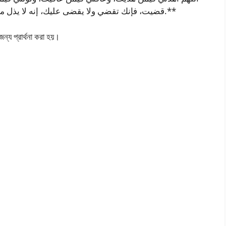
قضيت، فإنك تقضي ولا يقضى عليك، إنه لا يذل من واليت، ولا يعز من عاديت، تباركت ربنا وتعاليت.**
ন্য প্রার্থনা করা হয়।