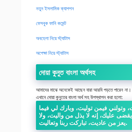
নতুন ইসলামিক ক্যাপশন
ফেসবুক ফানি কমেন্ট
অবহেলা নিয়ে স্ট্যাটাস
অপেক্ষা নিয়ে স্ট্যাটাস
দোয়া কুনুত বাংলা অর্থসহ
আমাদের মাঝে অনেকেই আছেন যারা আরবি পড়তে পারেন না। 
এখানে দোয়া কুনুতের বাংলা অর্থ সহ উপস্থাপন করা হলো:
 وتولني فيمن توليت، وبارك لي فيما
ى عليك، إنه لا يذل من واليت، ولا
يعز من عاديت، تباركت ربنا وتعاليت.