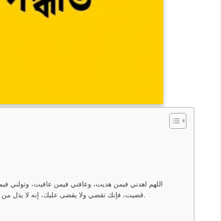
اللهم اهدني فيمن هديت، وعافني فيمن عافيت، وتولني فيم
قضيت، فإنك تقضي ولا يقضى عليك، إنه لا يذل من واليت، ولا يعز من عاديت، تباركت ربنا وتعاليت.