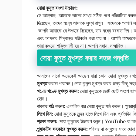
দোয়া কুনুত বাংলা উচ্চারণ:
হে আল্লাহ! আমাকে তাদের মধ্যে সঠিক পথে পরিচালিত করু
দিয়েছেন, তাদের মধ্যে আমাকে সুস্থ রাখুন। যাদেরকে আপনি স
আপনি আমাকে যে উপহার দিয়েছেন, তার মধ্যে বরকত দিন। আপ
এবং আপনার সিদ্ধান্ত পরিবর্তন করা যায় না। আপনি যাদেরক
তারা কখনো শক্তিশালী হয় না। আপনি মহান, সম্মানিত।
দোয়া কুনুত মুখস্ত করার সহজ পদ্ধতি
আমাদের মাঝে অনেকেই আছেন যারা কোন দোয়া মুখস্ত রা
মুখস্ত
করতে পারবেন।দোয়া কুনুত মুখস্ত করার জন্য কিছু স
খণ্ডে খণ্ডে মুখস্ত করুন:
দোয়া কুনুতকে ছোট ছোট অংশে ভাগ
হোন।
বারবার পাঠ করুন:
একাধিক বার দোয়া কুনুত পাঠ করুন। পুনরাবৃ
লিখে নিন:
দোয়া কুনুতকে সুন্দর হাতে লিখে নিন এবং প্রতিদি
শ্রবণ করুন:
দোয়া কুনুতের উচ্চারণ শুনুন। YouTube বা অন্যান
প্র্যাকটিস সহকারে মুখস্ত করুন:
পরিবার বা বন্ধুদের সাথে দোয