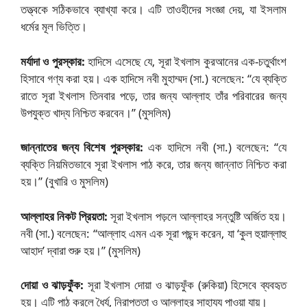
তত্ত্বকে সঠিকভাবে ব্যাখ্যা করে। এটি তাওহীদের সংজ্ঞা দেয়, যা ইসলাম
ধর্মের মূল ভিত্তি।
মর্যাদা ও পুরস্কার:
হাদিসে এসেছে যে, সূরা ইখলাস কুরআনের এক-চতুর্থাংশ
হিসাবে গণ্য করা হয়। এক হাদিসে নবী মুহাম্মদ (সা.) বলেছেন: “যে ব্যক্তি
রাতে সূরা ইখলাস তিনবার পড়ে, তার জন্য আল্লাহ তাঁর পরিবারের জন্য
উপযুক্ত খাদ্য নিশ্চিত করবেন।” (মুসলিম)
জান্নাতের জন্য বিশেষ পুরস্কার:
এক হাদিসে নবী (সা.) বলেছেন: “যে
ব্যক্তি নিয়মিতভাবে সূরা ইখলাস পাঠ করে, তার জন্য জান্নাত নিশ্চিত করা
হয়।” (বুখারি ও মুসলিম)
আল্লাহর নিকট প্রিয়তা:
সূরা ইখলাস পড়লে আল্লাহর সন্তুষ্টি অর্জিত হয়।
নবী (সা.) বলেছেন: “আল্লাহ এমন এক সূরা পছন্দ করেন, যা ‘কুল হুয়াল্লাহু
আহাদ’ দ্বারা শুরু হয়।” (মুসলিম)
দোয়া ও ঝাড়ফুঁক:
সূরা ইখলাস দোয়া ও ঝাড়ফুঁক (রুকিয়া) হিসেবে ব্যবহৃত
হয়। এটি পাঠ করলে ধৈর্য, নিরাপত্তা ও আল্লাহর সাহায্য পাওয়া যায়।