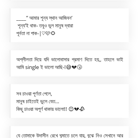
____” আমার শূন্য স্থান আজিবন’
শূন্য’ই থাক- তবুও ভুল মানুষ দ্বারা
পূর্নতা না পাক-|♡🩷🌻
অশ্লীলতা দিয়ে যদি ভালোবাসার প্রমাণ দিতে হয়,, তাহলে ভাই
আমি single ই ভালো আছি-!😅💔🤧
সব চাওয়া পূর্ণতা পেলে,
মানুষ চাইতেই ভুলে যেত…
কিছু চাওয়া অপূর্ণ থাকায় ভালো!! 😊💔🥀
যে তোমাকে উদাসীন রেখে ঘুমাতে চলে যায়, বুঝে নিও সেখানে আর