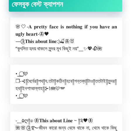
ফেসবুক বেস্ট ক্যাপশন
🌸🤍-𝐀 𝐩𝐫𝐞𝐭𝐭𝐲 𝐟𝐚𝐜𝐞 𝐢𝐬 𝐧𝐨𝐭𝐡𝐢𝐧𝐠 𝐢𝐟 𝐲𝐨𝐮 𝐡𝐚𝐯𝐞 𝐚𝐧
𝐮𝐠𝐥𝐲 𝐡𝐞𝐚𝐫𝐭-🦋🖤
—༊𝐓𝐡𝐢𝐬 𝐚𝐛𝐨𝐮𝐭 𝐥𝐢𝐧𝐞:)🍒🦋🐰
“কুৎসিত হৃদয় থাকলে সুন্দর মুখ কিছুই নয়”__✨💖🥀🌺
•⎯͢⎯⃝🩵
❐-⊰༎ধৈর্যের༎পথ༎য.তটা༎কঠিন༎হবে༎গন্তব্য༎টাও༎ততটাই༎সুন্দর༎
হব༎ইনশাআল্লাহ༎⊱!🪼🩷🪽
•⎯͢⎯⃝🩵
-__۵ღ༎⍟ 🦋𝐓𝐡𝐢𝐬 𝐚𝐛𝐨𝐮𝐭 𝐋𝐢𝐧𝐞 ~ ༎༉🖤🦋
🌺🌸༊࿐জীবন কারো জন্য থেমে থাকে না, থেমে থাকে কিছু