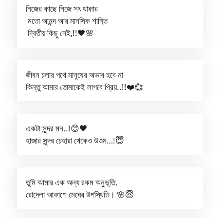
নিজের কাছে নিজে সৎ থাকার
মতো আনন্দ আর মানসিক শান্তি
দ্বিতীয় কিছু নেই,!!🖤🌸
জীবন চলার পথে মানুষের অভাব হবে না
কিন্তু আমার তোমাকেই লাগবে প্রিয়..!!❤️💞
একটা সুন্দর মন..!😊🖤
হাজার সুন্দর চেহারা থেকেও উওম…!😇
তুমি আমার এক অন্য রকম অনুভূতি,
রোদেলা আকাশে মেঘের উপস্থিতি। 🌸😇