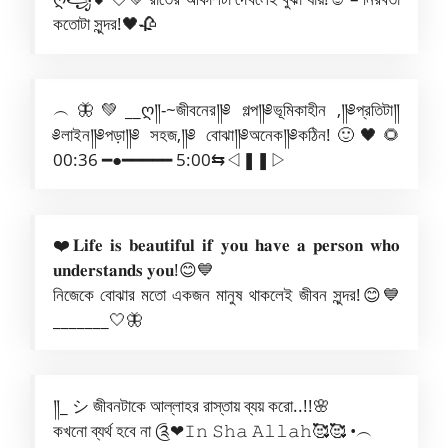
কতোটা সুন্দর!🖤🥀
︵🦋💚__ღ༎-~জীবনের༎༅ গল্প༎༅ভূমিকাহীন ,༎༅প্রতিটা༎
༅লাইন༎༅পড়া༎༅ সহজ,༎༅ বোঝা༎༅অনেক༎༅কঠিন!🙂🖤🌻
00:36 ━●━━━━━ 5:00⇆ㅤ◁ㅤ❚❚ㅤ▷
❤️𝐋𝐢𝐟𝐞 𝐢𝐬 𝐛𝐞𝐚𝐮𝐭𝐢𝐟𝐮𝐥 𝐢𝐟 𝐲𝐨𝐮 𝐡𝐚𝐯𝐞 𝐚 𝐩𝐞𝐫𝐬𝐨𝐧 𝐰𝐡𝐨
𝐮𝐧𝐝𝐞𝐫𝐬𝐭𝐚𝐧𝐝𝐬 𝐲𝐨𝐮!😊💙
নিজেকে বোঝার মতো একজন মানুষ থাকলেই জীবন সুন্দর!😊💙
_______🤍🦋
༎_ シ︎ জীবনটাকে আল্লাহর রাস্তায় ব্যয় করো..!!🌸
কখনো ব্যর্থ হবে না ༊❤𝙸𝚗 𝚂𝚑𝚊 𝙰𝚕𝚕𝚊𝚑🥰🥰 •︵