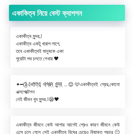
একাকিত্ব নিয়ে বেস্ট ক্যাপশন
একাকীত্ব সুন্দর,!
একাকীত্ব একটু খারাপ লাগে,
তবে একাকীত্বই মানুষকে একা
পুরোটা পথ চলতে শেখায় 🖤
✦━༊এ্ঁকা্ঁতি্ঁত্ব্ঁ অ্ঁস্ঁম্ভ্ঁব্ঁ সু্ঁন্দ্ঁর্ঁ ..😌🩷একাকীত্বই শ্রেয়,কোনো
এক্সপেক্টেশন
নেই জীবন খুব সুন্দর.!😪🖤
একাকীত্ব জীবনে কেউ আশার আগেই শ্রেও কারণ জীবনে কেউ
এসে চলে গেলে সেই একাকীত্ব বিষের চেয়েও বিষাক্ত প্রহর 🙂