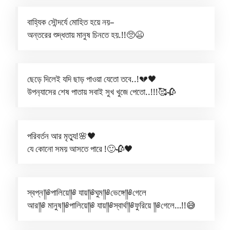
বাহ্যিক সৌন্দর্যে মোহিত হয়ে নয়–
অন্তরের শুদ্ধতায় মানুষ চিনতে হয়.!!🥺😫
ছেড়ে দিলেই যদি ছাড় পাওয়া যেতো তবে..!💔🖤
উপন‍্যাসের শেষ পাতায় সবাই সুখ খুজে পেতো..!!!🥰🥀
পরিবর্তন আর মৃত্যু!🌸🖤
যে কোনো সময় আসতে পারে !🙂🥀🖤
স্বপ্ন༎༅পালিয়ে༎༅ যায়༎༅ঘুম༎༅ভেঙ্গে༎༅গেলে
আর༎༅ মানুষ༎༅পালিয়ে༎༅ যায়༎༅স্বার্থ༎༅ফুরিয়ে ༎༅গেলে…!!😅