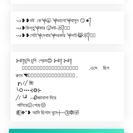
⇝❥❥বউ কে༆🥱 ༆ভালো༆বাসুন 😏★᭄
⇝❥কিন্তুু༆কার 🥵বউ-⽰᭄★᭄
⇝❥❥সেটা༆দেখার༆দরকার ༆নাই😹⽰᭄★᭄
⊱༅༎চুপি চুপি প্রেম😍 ⊱༅༎ ⊱༅༎
◥⃧⃜ؖؖؖؖ⃝ࣩࣩࣩࣩࣩࣩࣩࣩࣩࣩࣩ .এসে ছিল
রুমে◥⃧⃜ؖؖؖؖ⃝ࣩࣩࣩࣩࣩࣩࣩࣩࣩࣩࣩ .
┏╮/╱ 🌺
╰🌻•••⊰❂⊱
╱/ ╰┛ –🥀জানালা দিয়ে
পালিয়ে😐গেছে😔
🦋⃝❖”❥ আমি ছিলাম ঘুমে┼─༊🙈🤣