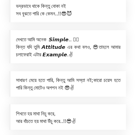
ভদ্রভাবে থাকে কিন্তু বোকা নই
সব বুঝতে পারি কে কেমন..!!😎😈
দেখতে আমি অনেক 𝙎𝙞𝙢𝙥𝙡𝙚.. 🤷‍♂️
কিন্ত যদি তুমি 𝘼𝙩𝙩𝙞𝙩𝙪𝙙𝙚 এর কথা বলও, 😎তাহলে আমার
চলাফেরাই এটার 𝙀𝙭𝙖𝙢𝙥𝙡𝙚.✌
সাধারণ মেয়ে হতে পারি, কিন্তু আমি সস্তা নই;কারো চয়েস হতে
পারি কিন্তু মোটেও অপশন নই 😎✌️
শিখতে হয় মাথা নিচু করে,
আর বাঁচতে হয় মাথা উঁচু করে..!!😎✌️