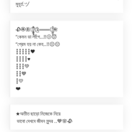
মুহূর্ত.ヅ
🥀🏵️🦋༆᭄̲̲̲̞̎̎͢༊═══༆̲̲̲̞̎̎͢🌺
“কেমন ডা লাগে…!!🫤😕
“প্রেম হয় না কেহ..!!😐😐
┇┇┇┇┇🖤
┇┇┇┇♥️
┇┇┇💚
┇┇💙
┇💛
❤️
★অতীত ছাড়ো নিজেকে নিয়ে
ভাবো দেখবে জীবন সুন্দর ..💙🌸🥀