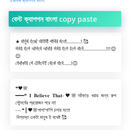
ইউনিক ক্যাপশন বাংলা
বেস্ট ক্যাপশন বাংলা copy paste
★ মাঁনুঁষঁ হঁচ্ছেঁ অঁতিঁথীঁ পাঁখিঁরঁ মঁতোঁ………..! 🥰
সঁমঁয়ঁ হঁলেঁ আঁসঁবেঁ আঁবাঁরঁ সঁমঁয়ঁ হঁলেঁ চঁলেঁ যাঁবেঁ………………!!!😌
😌
যেঁথাঁকাঁরঁ সেঁ এঁমিঁনেঁইঁ থেঁকেঁ যাঁবেঁ……!🙃
❝🖤🌸
━━━❝ 𝐈 𝐁𝐞𝐥𝐢𝐞𝐯𝐞 𝐓𝐡𝐚𝐭-🖤🌸আঁকড়ে ধরার জন্য রুপ
সৌন্দর্যের প্রয়োজন পরে না!
-︵❝║🖤🌸পাশা’পা’শি চলার মতো
বিশ্বস্ত একটা মানুষ ই যথেষ্ট 🥰