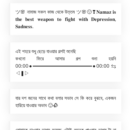
ツ🌸 নামাজ সকল কাজ থেকে উত্তম ツ🌸🙂❣𝐍𝐚𝐦𝐚𝐳 𝐢𝐬
𝐭𝐡𝐞 𝐛𝐞𝐬𝐭 𝐰𝐞𝐚𝐩𝐨𝐧 𝐭𝐨 𝐟𝐢𝐠𝐡𝐭 𝐰𝐢𝐭𝐡 𝐃𝐞𝐩𝐫𝐞𝐬𝐬𝐢𝐨𝐧,
𝐒𝐚𝐝𝐧𝐞𝐬𝐬.
এই শহরে শুধু ছেড়ে যাওয়ার গল্পই শুনেছি
কখনো ফিরে আসার গল্প শুনা হয়নি
00:00●━━━━━━━━━━━━●00:00 ⇆ㅤ
◁ㅤ❚ㅤ▷
যার দশ জনের সাথে কথা বলার সভাব সে কি করে বুঝবে, একজন
হারিয়ে যাওয়ার অভাব 🙂🥀
তোমাকে চাওয়ার ভাগ্য হয়েছে এটাই অনেক পাওয়ার ভাগ্য টা না