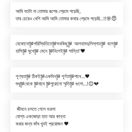
আমি যতটা না তোমার রূপের প্রেমে পড়েছি,
তার চেয়েও বেশি আমি আমি তোমার কথার প্রেমে পড়েছি..!!🌸😇
যেকোনো༎༅পরিস্থিতিতে༎༅সবকিছু༎༅ আলহামদুলিল্লাহ༎༅ বলে༎༅
হাসি༎༅ মুখে༎༅ মেনে ༎༅নিলেই༎༅ শান্তি!’🖤
শূণ্যতা༎༅ ঠিকই༎༅একদিন༎༅ পূর্ণতা༎༅পাবে…🖤
শুধু༎༅থেকে ༎༅যাবে ༎༅পুরোনো স্মৃতি༎༅ গুলো…!😊💔
জীবনে চলতে গেলে ভরসা
যোগ্য একজোড়া হাত আর কান্না
করার জন্য কাঁধ খুবই প্রয়োজন 🖤