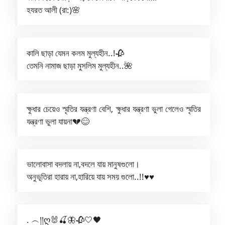
হযরত আলী (রা:)🌸
কালি ছাড়া যেমন কলম মুল্যহীন..!🥀
তেমনি নামাজ ছাড়া মুসলিম মুল্যহীন..🌺
ক্ষুধার চেয়েও স্মৃতির যন্ত্রণা বেশি, ক্ষুধার যন্ত্রণা ভুলা গেলেও স্মৃতির
যন্ত্রণা ভুলা যায়না💔😊
ভালোবাসা বদলায় না,বদলে যায় মানুষগুলো।
অনুভূতিরা হারায় না,হারিয়ে যায় সময় গুলো..!!♥️♥️
. ︵།།ღ🐰🍒🦋🥀🤍🖤