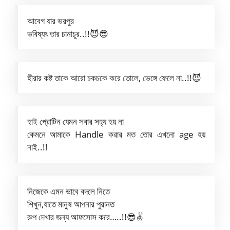
আবেগ যার ভরপুর
ভবিষ্যৎ তার চানাচুর..!!😈😎
হীরার কষ্ট তাকে আরো চকচকে করে তোলে, ভেঙ্গে ফেলে না..!!😈
হাই প্রোটিন যেমন সবার সহ্য হয় না
কেমনে আমাকে Handle করার মত তোর এখনো age হয়
নাই..!!
নিজেকে এমন ভাবে বদলে নিতে
শিখুন,যাতে মানুষ আপনার পুরানত
রুপ দেখার জন্য আফসোস করে…..!!😎✌️