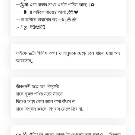
─༊✾ একা থাকার মধ্যে একটা শান্তি আছে।✿
══❥ না কাউকে পাওয়ার আশা ,😳💔
─ না কাউকে হারানোর ভয় ─༅༎🌸🌺
︵།།ღ 🥰😍🥰
লাইফে দুটো জিনিস কখন ও মানুষকে ছেড়ে চলে যায়না ছায়া আর
আফসোস,,
জীবনসঙ্গী হতে হবে বিশ্বাসী
যাকে মুক্ত পাখির মতো উড়তে
দিলেও অন্য কোন ডালে বাসা বাঁধবে না
যাকে বিশ্বাস করলে, বিশ্বাস ভেঙ্গে দিবে না..।
ღ꧁💕💘💚 রাতের আকাশটা দেখলেই বুঝা যায়!☺️ – নিরবতা