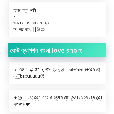
হারার মানুষ আমি
না
ভয়ংকর সফলতায় দেখা হবে
আপনার সাথে ||☠️🤝
বেস্ট ক্যাপশন বাংলা love short
⎯͢⎯⃝💚”🍒༉”-_ღ࿐ইঁত্তুঁ🤌 ভাঁলোঁবাঁসাঁ দিঁবাঁ༅༎কে্ঁউ্ঁ
(⎯͢⎯⃝babuuuuu🥺
★🫠___-/এ্ঁক্ঁজ্ঁন্ঁ বি্ঁশ্ব্ঁস্ত্ঁ ও্ঁ য্ঁত্ন্ঁশী্ঁল্ঁ স্ঁঙ্গী্ঁ ফু্ঁলে্ঁর্ঁ চে্ঁয়ে্ঁও্ঁ বে্ঁশি্ঁ সু্ঁন্দ্ঁর্ঁ
💜🌸✨🖤