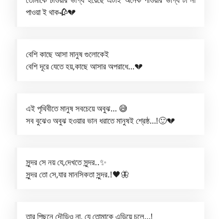
পাওয়া ই থাক🥀💔
বেশি কাছে আসা মানুষ গুলোকেই
বেশি দূরে যেতে হয়,কাছে আসার অপরাধে…💔
এই পৃথিবীতে মানুষ সবচেয়ে অবুঝ… 😅
সব বুঝেও অবুঝ হওয়ার ভান ধরাতে মানুষই শ্রেষ্ঠ…!🙂💔
সুন্দর সে নয় যে,দেখতে সুন্দর..✨
সুন্দর তো সে,যার মানসিকতা সুন্দর.!🖤🦋
তার পিছনে দৌড়িও না, যে তোমাকে এড়িয়ে চলে…!