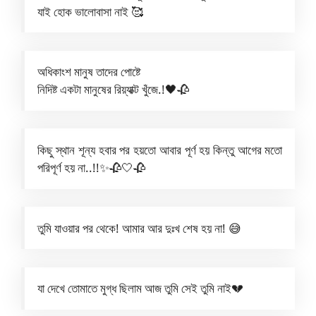
যাই হোক ভালোবাসা নাই 🥰
অধিকাংশ মানুষ তাদের পোষ্টে
নিদিষ্ট একটা মানুষের রিয়্যাক্ট খুঁজে.!🖤🥀
কিছু স্থান শূন্য হবার পর হয়তো আবার পূর্ণ হয় কিন্তু আগের মতো
পরিপূর্ণ হয় না..!!✨🥀🤍🥀
তুমি যাওয়ার পর থেকে! আমার আর দুঃখ শেষ হয় না! 😅
যা দেখে তোমাতে মুগ্ধ ছিলাম
আজ তুমি সেই তুমি নাই💔