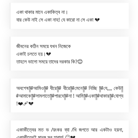
একা থাকার মানে একাকিত্ব না।
যার কেউ নাই সে একা নাহ! যে কারো না সে একা 💔
জীবনের কঠিন সময়ে যখন নিজেকে
একাই চলতে হয়।💔
তাহলে ভালো সময়ে তাদের দরকার কি?😊
অবশেষ༎༅আমিও༎༅ ধীরে༎༅ ধীরে༎༅মেনে༎༅ নিচ্ছি ༎༅যে,,,, কেউ༎
༅আমাকে༎༅সামলাতে༎༅পারবে༎༅না ! আমি༎༅একা༎༅থাকার༎༅যোগ্য
!❤️‍🩹💔
একাকীত্বের মত ভ /য়ংকর ব্যা /ধি জগতে আর একটাও হয়না,
একাকীত্বেই মানুষ সব হারায়! 🙂💔