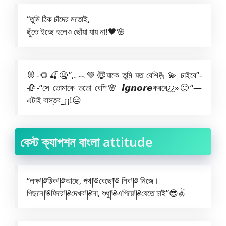
“তুমি ঠিক চাঁদের মতোই,
ছুঁতে ইচ্ছে হলেও ছোঁয়া যায় না!🖤🌸
🐰-🌻🍒🤐”,.︵💚😇যাকে তুমি যত বেশি🫰💫 চাইবে”-
🥀-“সে তোমাকে ততো বেশি🌸 𝙞𝙜𝙣𝙤𝙧𝙚করবে¿¿»🙂“—
এটাই বাস্তব_¡¡!😑
বেস্ট ক্যাপশন বাংলা attitude
“লক্ষ༎༅ঠিক༎༅আছে, পথ༎༅বেছে༎༅ নিব༎༅ নিজে।
পিছনে༎༅ফিরে༎༅দেখব༎༅না, শুধু༎༅এগিয়ে༎༅যেতে চাই”😎✌️