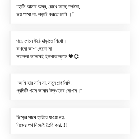
“হাসি আমার অস্ত্র, চোখে আছে স্পষ্টতা,
ভয় পাবো না, লড়াই করতে জানি ।”
পড়ে গেলে উঠে দাঁড়াতে শিখো।
কখনো আশা ছেড়ো না।
সফলতা আসবেই ইনশাআল্লাহ 🖤💞
“আমি হার মানি না, নতুন গল্প লিখি,
প্রতিটি পতন আমার উত্থানের সোপান।”
ভিড়ের সাথে হারিয়ে যাওয়া নয়,
নিজের পথ নিজেই তৈরি করি..!!