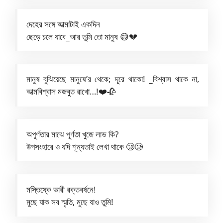
দেহের সঙ্গে আত্মাটাই একদিন
ছেড়ে চলে যাবে_আর তুমি তো মানুষ 😅💔
মানুষ বুঝিয়েছে মানুষে’র থেকে; দূরে থাকো! _বিশ্বাস থাকে না,
আত্মবিশ্বাস মজবুত রাখো…!❤️🥀
অপূর্ণতার মাঝে পূর্ণতা খুজে লাভ কি?
উপসংহারে ও যদি শূন্যতাই লেখা থাকে 🥲🥲
মস্তিষ্কে ভারী রক্তবর্ষনে!
মুছে যাক সব স্মৃতি, মুছে যাও তুমি!