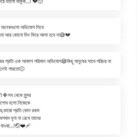
করে ভালো থাকুক…! 💔🙂
 অনেকগুলো অভিযোগ লিখে
হইতো আর কোনো দিন ফিরে আসা হবে না😅💔
 প্রতি এক আকাশ পরিমান অভিযোগ😅কিছু মানুষের সাথে পরিচয় না
হলেই পারতো🙂
,”!᯽সব থেকে সুন্দর
তিশোধ হলো নিজেকে
য়ে,কারো প্রতি কোন রকম
পবাদ ঘৃণা না রেখে তাদের
ে যাওয়া…!🤕❤️‍🩹