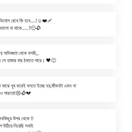
অভিযোগ রেখে কি হবে….!☺️❤️‍🩹
 ভালো না থাকে…..?🙂🥀
 অভিজ্ঞতা থেকে বলছি,,
ে সে হাজার বার ঠকাতে পারে। 🖤🙂
 মাঝে খুব করেই বলতে ইচ্ছে হয়,জীবনটা এমন না
ও পারতো!😢🥀💔
কিছুর উপর থেকে !!
 উঠিয়ে নিয়েছি সবাই