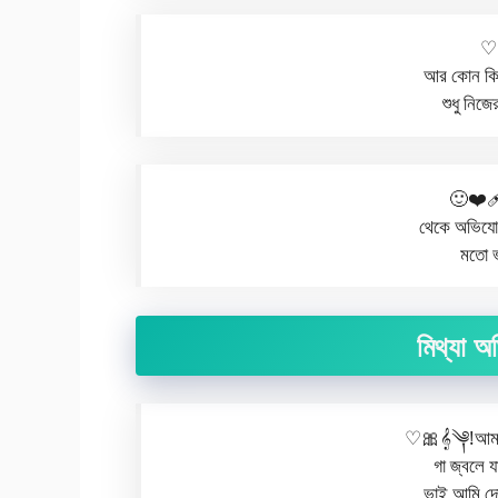
♡᯽
আর কোন কিছ
শুধু নিজ
🙂❤️‍
থেকে অভিযোগ
মতো 
মিথ্যা অ
♡🎀𝄞༆!আমার 
গা জ্বলে য
ভাই আমি দোষ