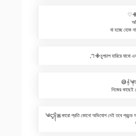
♡᯽
অ
যা হচ্ছে হোক ন
,”!᯽চুপচাপ হারিয়ে যাবো এ
😅𝄞༆!ম
নিজের কাছেই 
༄ꨄ᭄🎀কারো প্রতি কোনো অভিযোগ নেই তবে প্রচন্ড অভিম