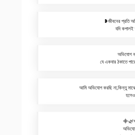
❥︎জীবনের প্রতি 
যদি কপালই
অভিযোগ নয়
যে একবার ঠকাতে পার
আমি অভিযোগ করছি না,কিন্তু মাঝে
হলেও
᯽🌿সব
অভিযোগ