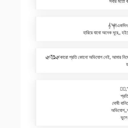
সবার মতো 
𝄞༆!একদিন
হারিয়ে যাবো অনেক দূরে,, 
🌿🥰🌿কারো প্রতি কোনো অভিযোগ নেই, আমার নিজের
❤️‍
প্র
দোষী বানি
অভিযোগ,,অ
ভুল