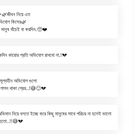
জীবন নিয়ে এত
ভিযোগ কিসের🌿
া মানুষ বাঁচেই বা কয়দিন.🥺❤️
কদিন কারোর প্রতি অভিযোগ রাখবো না.!💔
ূল্যহীন অভিযোগ গুলো
গোপন থাকা শ্রেয়..!😅🙂💔
ান নিয়ে বলতে ইচ্ছে করে কিছু মানুষের সাথে পরিচয় না হলেই ভালো
হতো..!!😅💔