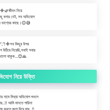
🌿জীবন নিয়ে
ু বলার নেই, সব অভিযোগ
ের ভাগ্যের কাছে।😊😅
,”!᯽সব কিছুর উপর
 উঠিয়ে নিয়েছি,সবাই সবার
ভালো থাকুক…😊🙏
ভিযোগ নিয়ে উক্তি
নামে মিথ্যা অভিযোগ শুনলে
ায়..!! আমি মানতে পারিনা
 করলে জুতা দিয়ে মার..!!