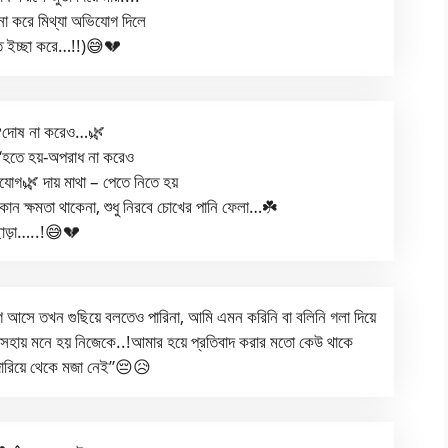
 না করে মিথ্যা অভিযোগ দিলে
ে ইচ্ছা করে…!!)😅💔
দোষ না করেও…🌿
“হতে হয়-অপরাধ না করেও
োগ🌿 দায় মাথা – পেতে নিতে হয়
কোন ক্ষমতা থাকেনা, শুধু নিরবে চোখের পানি ফেলা…☘️
াড়া…..!😅💔
আসে তখন গুছিয়ে বলতেও পারিনা, আমি এমন করিনি বা বলিনি গলা দিয়ে
সহায় মনে হয় নিজেকে..!আমার হয়ে প্রতিবাদ করার মতো কেউ থাকে
ু দারিয়ে থেকে মজা নেই”😔😥