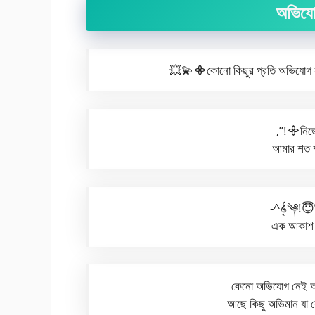
অভিযোগ
💥💫᯽কোনো কিছুর প্রতি অভিযোগ না 
,”!᯽নিজে
আমার শত 
-^𝄞༆!😇ন
এক আকাশ 
কেনো অভিযোগ নেই আ
আছে কিছু অভিমান যা