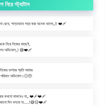
 নিয়ে স্ট্যাটাস
রেখে, শান্তভাবে সহ্য করা অনেক ভালো,,!! ❤️‍🩹
কে নিয়ে নিজের কাছেই,
শত অভিযোগ,,! 😅❤️‍🩹
িজের ভাগ্যর প্রতি আমার
পরিমান অভিযোগ।🙂🥺
র কখনো থাকবেও না,, ❤️‍🩹❤️‍🩹
 কোনো দিন বলবো না…..!😅😥❤️‍🩹