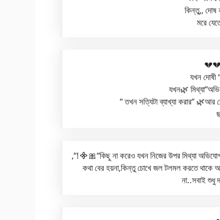
কিন্তু,, দোষ
মরে যেত
💔💔
যখন দোষী 
যখন🌿 মিথ্যা”অভিয
” তখন সত্যিটা ব্যাখ্যা করার” 🌿আর 
ছ
,”!᯽🎀”কিছু না করেও যখন নিজের উপর মিথ্যা অভিযোগ 
কথা বের হয়না,কিন্তু চোখে জল টলমল করতে থাকে অ
না..সবাই শুধ