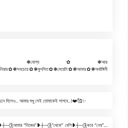
সের✿❃যোগ্য✿❃আর
য়ার✿❃সবচেয়ে✿❃কুৎসিত✿❃মেয়েটা✿❃আমার✿❃অর্ধাঙ্গিনী
 দিলেও.. আমার শুধু সেই তোমাকেই লাগবে..!❤️🥰✨
❥┼─༊আমার “নিজের”❥┼─༊”থেকে” বেশি❥┼─༊করে “নেয়”…