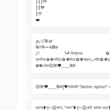
┇┇┇💚
┇┇💙
┇💛
❤️
┏╮/╱🌺🌿
🌺💏•••⊰❂⊱
╱/ ╰┛বিশ্বা
মানসিক✿❃শান্তি✿❃দিতে✿❃পারলে,,গোটা✿❃দুনি
✿❃হোক😌🌺🖤____🌺༅
😌🌺🖤____🌺༅༎💝হাজারটা “better option” এনে
ভালো❥┼─༊লাগে, “যখন”❥┼─༊কেউ আমার যত্ন