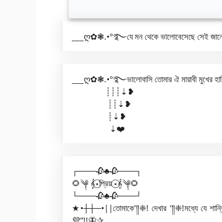
___ღ✿❃.•°࿐যে মন থেকে ভালোবেসেছে সেই জানে ভ
___ღ✿❃.•°࿐ভালোবাসি তোমার ঐ মায়াবী মুখের হাস
┊┊┊⇣❥
┊┊⇣❥
┊⇣❥
⇣❤️
┌───🥀♣🥀───┐
🌻༆ 𝄞⋆⃝প্রিয় ⋆⃝𝄞༆🌻
└───🥀♣🥀───┘
★•┼┼─•||তোমাকে’༎❈! দেখার ‘༎❈!মধ্যে যে শান
💜”!!🦋✰