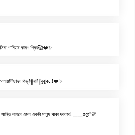
সিক শান্তির কারণ প্রিয়🥰❤️✨
ায়༅༎ছাড়া কিছু༅༎না༅༎বুঝুক..!❤️✨
 শান্তি লাগবে এমন একটা মানুষ থাকা দরকার! ____۵ღ༎🌸