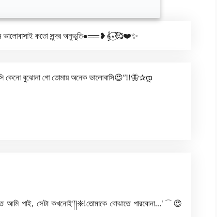
ালোবাসাই কতো সুন্দর অনুভূতি●══❥𝄞⋆⃝🥰❤️✨
ি কেনো বুঝোনা গো তোমায় অনেক ভালোবাসি😍”!!🦋✰დ
্তি আমি পাই, সেটা কখনোই’༎❈!তোমাকে বোঝাতে পারবোনা…′⌒😍