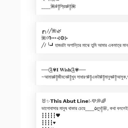
____🌺༅༎প্রিয়༅༎🌺
┏╮/╱🌺🌿
🌺💏•••⊰❂⊱
╱/ ╰┛হাজরটা অশান্তির মাঝে তুমি আমার একমাত্র মান
──༊✾𝐈 𝐖𝐢𝐬𝐡༊✾──
~আমার༅༎জীবনে༅༎খুব সাধারণ༅༎একটা༅༎মানুষ༅༎আসুক,আম
🐰✨𝗧𝗵𝗶𝘀 𝗔𝗯𝘂𝘁 𝗟𝗶𝗻𝗲!-💜💭🌈
ভালোবাসার মানুষ থাকার চেয়ে____۵ღ༎🌸, কথা বললেই
┇┇┇┇┇🖤
┇┇┇┇♥️