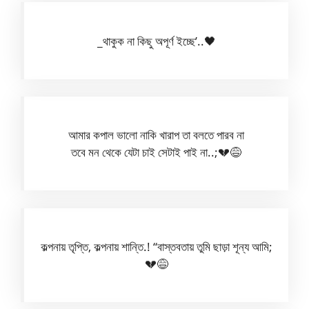
_থাকুক না কিছু অপূর্ণ ইচ্ছে’..🖤
আমার কপাল ভালো নাকি খারাপ তা বলতে পারব না
তবে মন থেকে যেটা চাই সেটাই পাই না..;💔😅
কল্পনায় তৃপ্তি, কল্পনায় শান্তি.! “বাস্তবতায় তুমি ছাড়া শূন্য আমি;
💔😅