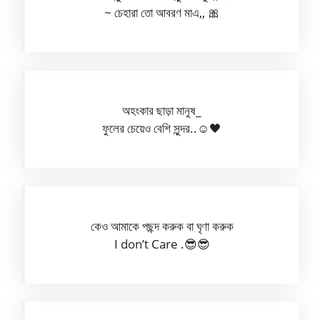
~ চেহারা তো আবরণ মাএ,, 🎀
অহংকার ছাড়া মানুষ_
ফুলের চেয়েও বেশি সুন্দর..☺️🖤
কেও আমাকে পছন্দ করুক বা ঘৃণা করুক
I don’t Care .😎😎