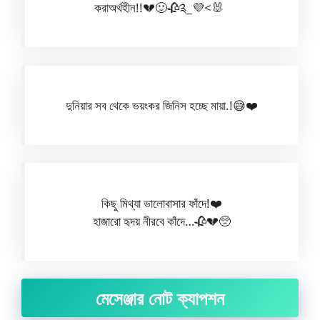
করাঅর্থহীন!!💔🙂🥀༉_💜<🐰 ‎‎‎‎‎‎‎‎‎‎‎‎‎‎‎‎‎‎‎‎‎‎‎ ‎‎‎‎‎‎‎‎‎‎‎‎‎‎‎‎‎‎‎‎‎‎‎‎‎‎‎‎
দুনিয়ার সব থেকে ভয়ংকর জিনিস হচ্ছে মায়া.!😅❤️
কিছু মিথ্যা ভালোবাসার ফাঁদে!❤️
হাজারো হৃদয় নীরবে কাঁদে…🥀💔🥺
মেসেঞ্জার নোট ক্যাপশন