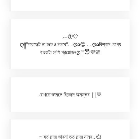
︵🦋🤍
ღ༎”পারফেক্ট না হলেও চলবে”︵ღ۵😊 ︵ღ۵বিশ্বাস যোগ্য
হওয়াটা বেশি প্রয়োজনღ༎”😇💜🌸
-রাখতে জানলে বিচ্ছেদ অসম্ভব ||💛
~ যত সুন্দর ভাবনা তত সুন্দর মানুষ,, 💞