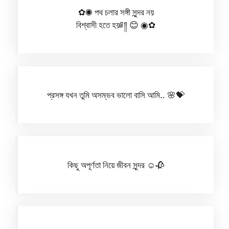
✿◉ পথ চলার সঙ্গী সুন্দর নয়
বিশ্বাসী হতে হয়༅༎ 😊 ◉✿
প্রসঙ্গ যখন তুমি অসম্ভব ভালো বাসি আমি.. 🌸💝
কিছু অপূর্ণতা নিয়ে জীবন সুন্দর ☺️🥀