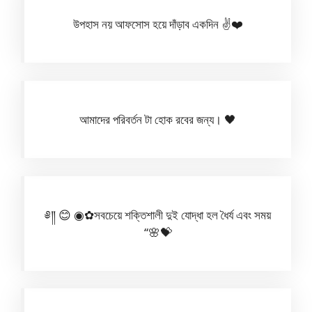
উপহাস নয় আফসোস হয়ে দাঁড়াব একদিন ✌️❤️
আমাদের পরিবর্তন টা হোক রবের জন্য। 🖤
༅༎ 😊 ◉✿সবচেয়ে শক্তিশালী দুই যোদ্ধা হল ধৈর্য এবং সময়
“🌸💝