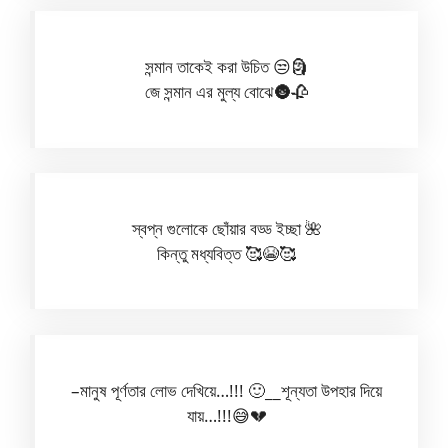
সন্মান তাকেই করা উচিত 😒🗿
জে সন্মান এর মুল্য বোঝে🌚🥀
স্বপ্ন গুলোকে ছোঁয়ার বড্ড ইচ্ছা 🌺
কিন্তু মধ্যবিত্ত 🥰😭🥰
–মানুষ পূর্ণতার লোভ দেখিয়ে…!!! 🙂__শূন্যতা উপহার দিয়ে
যায়…!!!😅💔