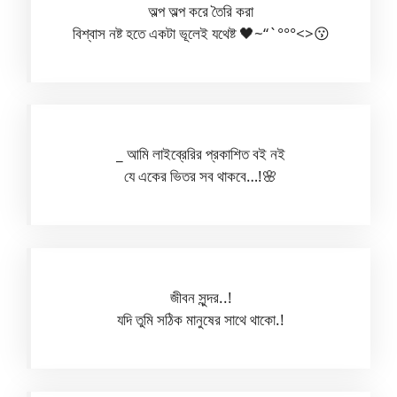
অল্প অল্প করে তৈরি করা
বিশ্বাস নষ্ট হতে একটা ভূলেই যথেষ্ট 🖤~“`°°°<>😗
_ আমি লাইব্রেরির প্রকাশিত বই নই
যে একের ভিতর সব থাকবে…!🌸
জীবন সুন্দর..!
যদি তুমি সঠিক মানুষের সাথে থাকো.!