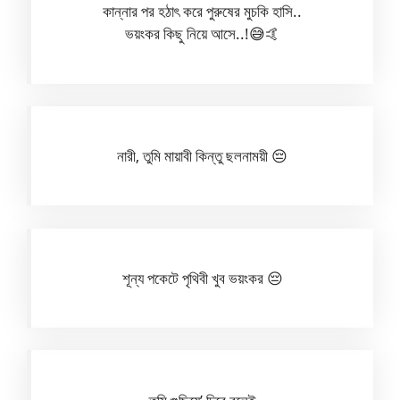
কান্নার পর হঠাৎ করে পুরুষের মুচকি হাসি..
ভয়ংকর কিছু নিয়ে আসে..!😅🤙
নারী, তুমি মায়াবী কিন্তু ছলনাময়ী 😔
শূন্য পকেটে পৃথিবী খুব ভয়ংকর 😔