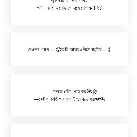
তুমি গুছিয়ে’ দিবে বলেই
আমি এতো অগোছালো রয়ে গেলাম-!!‎‎‎‎‎‎‎‎‎‎‎‎‎‎‎‎‎‎‎‎‎‎‎‎‎‎‎‎‎‎‎‎‎‎‎‎‎‎‎‎‎‎‎‎‎‎‎‎‎‎‎‎‎‎‎‎‎‎‎‎‎‎ 🙂
ধ্বংসের শেষে…. 🙂আমি আবারও উঠে দাড়াঁবো.. 🤙
——-সহজে যেটা পেয়ে যায় 🌺🌼
—সেটার প্রতি অবহেলা টাও বেড়ে যায়💔🦋