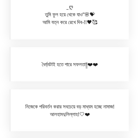
_
ღ
তুমি ফুল হয়ে থেকে যাও”🌸💝
আমি যত্ন করে রেখে দিব-!!🖤🥰
ধৈর্য্যটাই হতে পারে সফলতা༎❤️❤️
নিজেকে পরিবর্তন করার সবচেয়ে বড় মাধ্যম হচ্ছে নামাজ!
আলহামদুলিল্লাহ!🤍❤️