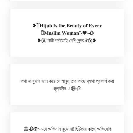
❥❝᷀ົ𝐇𝐢𝐣𝐚𝐛 𝐈𝐬 𝐭𝐡𝐞 𝐁𝐞𝐚𝐮𝐭𝐲 𝐨𝐟 𝐄𝐯𝐞𝐫𝐲
❝᷀ົ𝐌𝐮𝐬𝐥𝐢𝐦 𝐖𝐨𝐦𝐚𝐧”-🖤-🥀
❥༊‟নারী পর্দাতে’ই বেশি সুন্দর ༅༊❥ ‎‎‎‎‎‎‎‎‎‎‎‎‎‎‎‎‎‎‎‎‎‎‎‎‎‎‎‎‎‎‎‎‎‎‎‎‎‎‎‎‎‎‎‎‎‎‎‎‎‎‎‎‎‎‎‎‎‎‎‎‎‎‎‎‎‎‎‎‎‎‎‎‎‎‎‎‎‎‎‎‎‎‎‎‎‎‎‎‎‎‎‎‎‎‎‎‎‎‎‎‎‎‎‎‎‎‎‎‎‎‎‎‎‎‎‎‎‎‎‎‎‎‎‎‎‎‎‎‎‎‎‎‎
কথা না বুঝার ভান করে যে মানুষ,তার কাছে ব্যাথা প্রকাশ করা
মূল্যহীন..!😅🥀
🦋🥀࿐-যে অভিমান বুঝে না!!🙂তার কাছে অভিযোগ