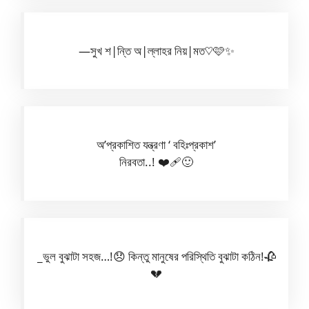
—সুখ শ|ন্তি অ|ল্লাহর নিয়|মত♡🩷✨
অ’প্রকাশিত যন্ত্রণা ‘ বহিঃপ্রকাশ’
নিরবতা..! ❤️‍🩹🙂
_ভুল বুঝাটা সহজ…!😞 কিন্তু মানুষের পরিস্থিতি বুঝাটা কঠিন!🥀
💔