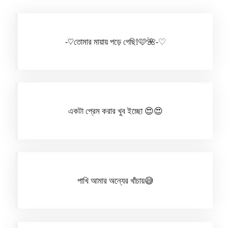
-♡তোমার মায়ায় পড়ে গেছি!🩷🌺-♡
একটা প্রেম করার খুব ইচ্ছো 😍😍
পাখি আমার অন্যের খাঁচায়😅