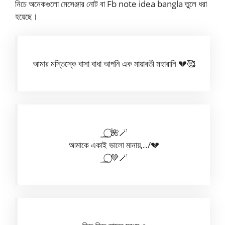
নিচে অনেকগুলো মেসেঞ্জার নোট বা Fb note idea bangla তুলে ধরা
হয়েছে।
আমার মস্তিস্কে বাসা বাধা আপনি এক মায়াবতী মহারানি 💔🥰
⎯͢⎯⃝🌺🪄
আমাকে একাই ভালো মানায়,../💔
⎯͢⎯⃝💚🪄