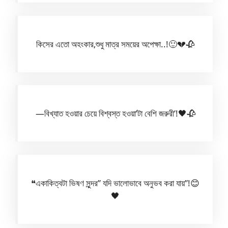
কিসের এতো অহংকার,শুধু মাত্র সময়ের অপেক্ষা..!🙂💔🥀
—বিখ্যাত হওয়ার চেয়ে বিশ্বস্ত হওয়া’টা বেশি জরুরী’!🖤🥀
❝একাকিত্বটা ভিষণ সুন্দর” যদি ভালোভাবে অনুভব করা যায়”!😊
🖤