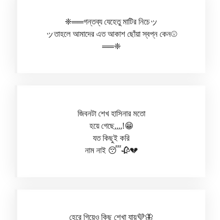
❈══গন্তব্য যেহেতু মাটির নিচেッ
ッতাহলে আমাদের এত আকাশ ছোঁয়া স্বপ্ন কেন☹︎
══❈
জিবনটা শেখ হাসিনার মতো
হয়ে গেছে,,,,!😁
যত কিছুই করি
নাম নাই 😴🥀💔
হেরে গিয়েও কিছু শেখা যায়💜🦋