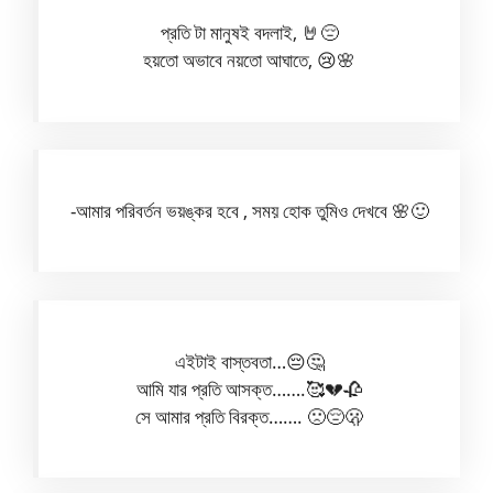
প্রতি টা মানুষই বদলাই, 🤘😔
হয়তো অভাবে নয়তো আঘাতে, 😢🌸
-আমার পরিবর্তন ভয়ঙ্কর হবে , সময় হোক তুমিও দেখবে 🌸🙂
এইটাই বাস্তবতা…😔🤔
আমি যার প্রতি আসক্ত…….🥰💔🥀
সে আমার প্রতি বিরক্ত……. 🙁😔🫢