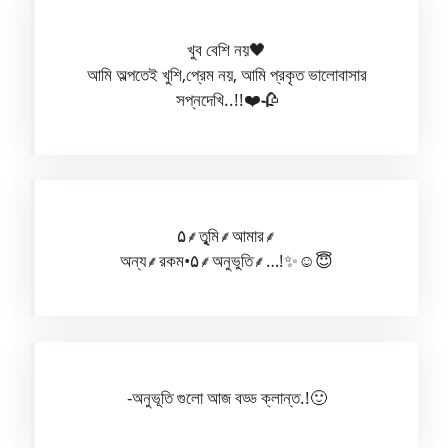
খুব বেশি নয়🖤
আমি অল্পতেই খুশি,প্রেম নয়, আমি প্রকৃত ভালোবাসার
সপ্নদেখি..!!❤️🥀
‎‎‎‎‎‎‎‎‎‎‎‎‎‎‎‎‎‎‎‎‎‎‎‎‎‎‎‎‎‎‎‎‎‎‎‎‎‎‎‎‎‎‎‎‎‎‎‎‎‎‎‎‎‎‎‎‎‎‎‎‎‎‎‎‎‎‎‎‎‎‎‎‎‎‎‎‎‎‎‎‎‎‎‎‎‎‎‎‎‎‎‎‎‎‎‎‎‎‎‎‎‎‎‎‎‎‎‎‎‎‎‎‎‎‎‎‎‎‎‎‎‎‎‎‎‎‎‎‎‎‎‎‎‎‎‎‎‎‎‎‎‎‎‎‎‎‎‎‎‎‎‎‎‎‎‎‎‎‎‎‎‎‎‎‎‎‎‎‎‎‎‎‎‎‎‎‎‎‎‎‎‎‎‎‎‎‎‎‎‎‎‎‎‎‎‎‎‎‎‎‎‎‎‎‎‎‎‎‎‎‎‎‎‎‎‎‎‎‎‎‎‎‎‎‎‎‎‎‎‎‎‎‎‎‎‎‎‎‎‎‎‎‎‎‎‎‎‎‎‎‎‎‎‎‎‎‎‎‎‎‎‎‎‎‎‎‎‎‎‎‎‎‎‎‎‎‎‎‎‎‎‎‎‎‎‎‎‎‎‎‎‎‎‎‎‎‎‎‎‎۵⸙তুৃমি⸙আমার⸙
অন্য⸙রকম•۵⸙অনুভুতি⸙…!✨☺️😇
-অনুভূতি গুলো আজ বড্ড ক্লান্ত.!🙂