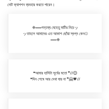
নোট ক্যাপশন ব্যবহার করতে পারেন।
❈══গন্তব্য যেহেতু মাটির নিচেッ
ッতাহলে আমাদের এত আকাশ ছোঁয়া স্বপ্ন কেন☹︎
══❈
❝আমার হাসিটা সূর্যের মতো ❞//😊
❝দিন শেষে আর দেখা যায় না ❞🤗💗//