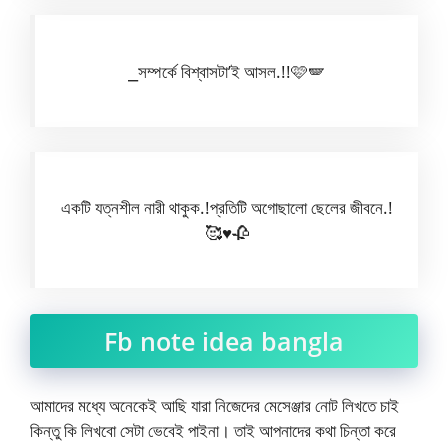
⎯সম্পর্কে বিশ্বাসটা’ই আসল.!!🩷🪽
একটি যত্নশীল নারী থাকুক.!প্রতিটি অগোছালো ছেলের জীবনে.!
🥰♥️🥀
Fb note idea bangla
আমাদের মধ্যে অনেকেই আছি যারা নিজেদের মেসেঞ্জার নোট লিখতে চাই
কিন্তু কি লিখবো সেটা ভেবেই পাইনা। তাই আপনাদের কথা চিন্তা করে