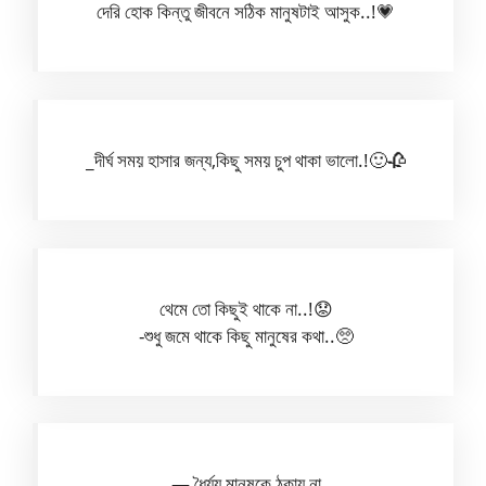
দেরি হোক কিন্তু জীবনে সঠিক মানুষটাই আসুক..!💗
_দীর্ঘ সময় হাসার জন্য,কিছু সময় চুপ থাকা ভালো.!🙂🥀
থেমে তো কিছুই থাকে না..!😟
-শুধু জমে থাকে কিছু মানুষের কথা..🥺
— ধৈর্য্য মানুষকে ঠকায় না