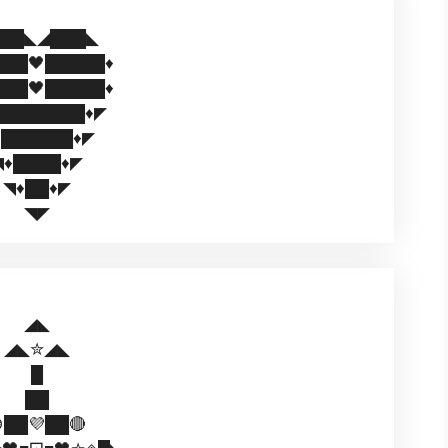
██◣◢███◣
███🖤█████♦️
███🖤█████♦️
████████♦️◤
️██████♦️◤
♦️████♦️◤
◥♦️██♦️◤
◥◤
◢◣
◢◣✮◢◣
█
██
██💜██🔴