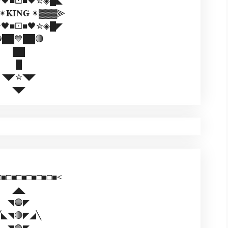
🖤■⚀■🖤✮◈█◣
𝐊𝐈𝐍𝐆 ✴▓▓▓⫸
🖤■⚀■🖤✮◈█◤
██💙██🔴
██
█
◥◤✮◥◤
◥◤
□■□■□■□■□■□■<
◢◣
◥🔵◤
╱◣◥🔴◤◢╲
◥🟢◤