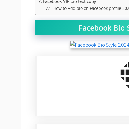
Facebook VIP bio text copy
How to Add bio on Facebook profile 20
Facebook Bio 
◢ 
▇ ▇
◥ ▇
◥