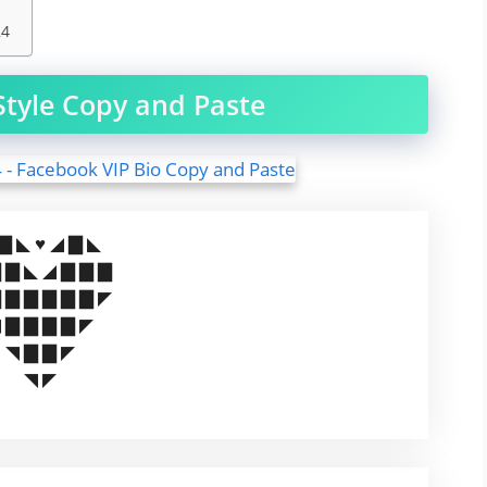
24
Style Copy and Paste
▇ ◣ ♥️ ◢ ▇ ◣
 ▇ ◣ ◢ ▇ ▇ ▇
 ▇ ▇ ▇ ▇ ▇ ◤
 ▇ ▇ ▇ ▇ ◤
◥ ▇ ▇ ◤
◥ ◤