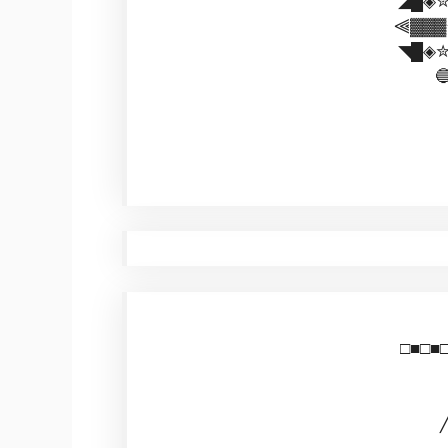
◢█◈✮
⫷▓▓▓✴
◥█◈✮

□■□■