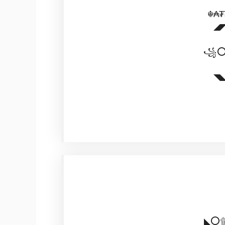
☬₳₮
◢
꧁⭕
◥
◣⭕۩