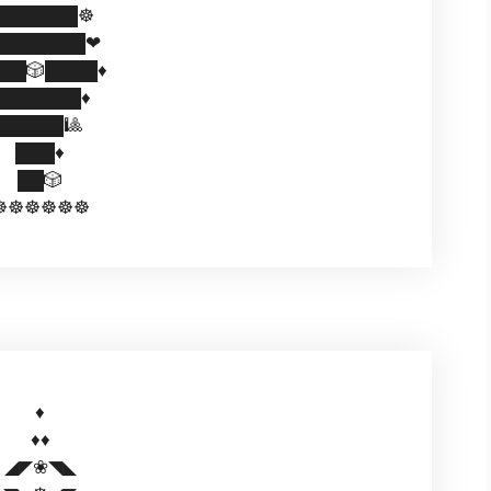
██████☸
███████❤
██🎲████♦
███████♦
█████🎱
███♦
██🎲
☸☸☸☸☸☸
♦️
♦️♦️
◢◤❀◥◣