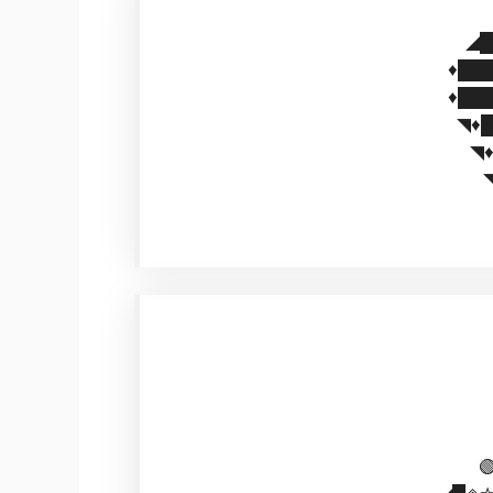
◢█
♦️██
♦️██
◥♦️
◥♦
◥
