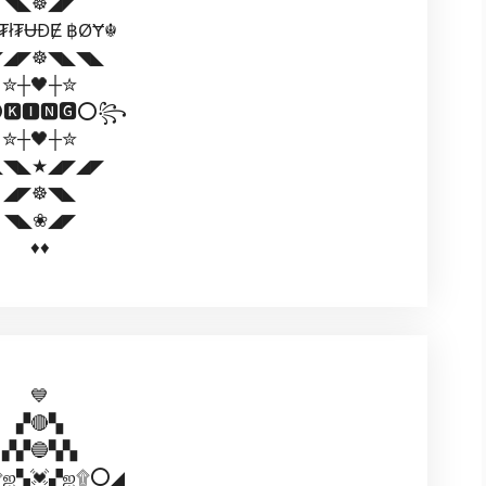
◥◣☸◢◤
₮ł₮ɄĐɆ ฿ØɎ☬
◤◢◤☸◥◣◥◣
✮┼🖤┼✮
🅸🅽🅶⭕꧂
✮┼🖤┼✮
◣◥◣★◢◤◢◤
◢◤☸◥◣
◥◣❀◢◤
♦️♦️
💙
▞🔴▚
▞▞🔵▚▚
ஐ▚💓▞ஐ۩⭕◢