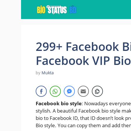
Skip
to
content
299+ Facebook Bi
Facebook VIP Bio
by
Mukta
Facebook bio style
: Nowadays everyone w
stylish. A beautiful Facebook bio style ma
bio to Facebook ID, that ID doesn’t look 
Bio style. You can copy them and add them