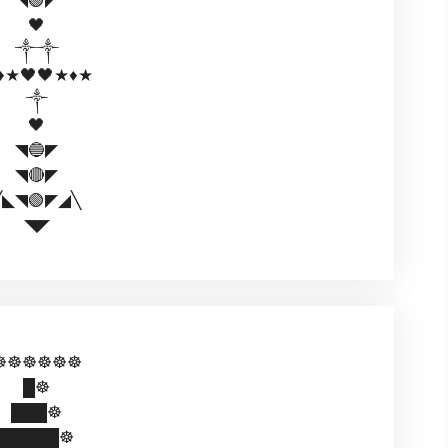
🖤
༒༒
️★🖤🖤★♦️★
༒
🖤
◥🔵◤
◥🔴◤
╱◣◥🟢◤◢╲
◥◤
☸☸☸☸☸☸
█☸
███☸
█████☸