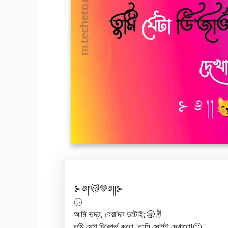
⊱ ༅༎😽💚༅༎⊱
㋛︎
আমি ভদ্র, বেয়া’দব দুটোই;🥱✌️
তুমি যেটা ডি’জার্ভ করো, আমি সেটাই দেখাবো!🙂