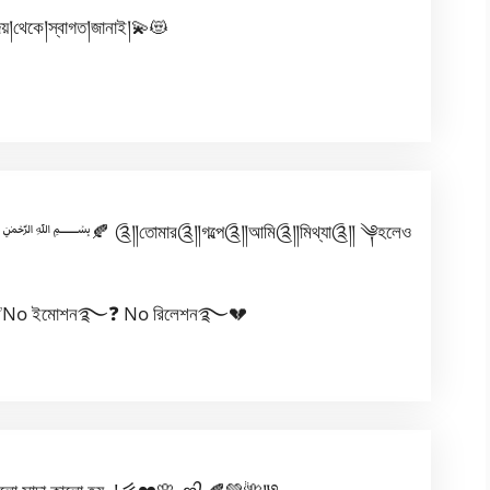
দয়།থেকে།স্বাগত།জানাই།💫😻
﷽🍂 ༊༎তোমার༊༎গল্পে༊༎আমি༊༎মিথ্যা༊༎ ༆হলেও
✅No ইমোশন࿐❓ No রিলেশন࿐💔