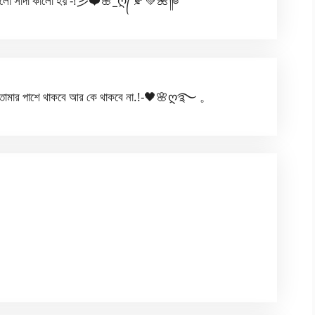
গুলো সাদা কালো হয় -!彡❤️🌸
_
ღ᭄ 🍂💚🌺༎༅
কে তোমার পাশে থাকবে আর কে থাকবে না.!-🖤🌸ღ࿐ 。