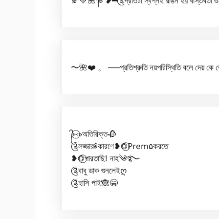
🍂💚🌺༎༅ ❥━༊প্রতিটা স্বঁপ্নই রঙিন হয় বাস্তবতা 
〜🌺❤️ 。 ──প্রতিশ্রুতি নয়পরিস্থিতি বলে দেয় 
᭄⑅⃝»অতিরিক্ত🥀
༊লজ্জার༅কারণে❥◎⃝Prem۵করতে
❥◎⃝পারতাছি! নাহ༄࿐
༊বাবু ডাক শুনলেইღ
༊হাসি পাই🙈😁