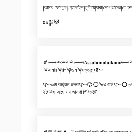
།আমার།ফেসবুক།প্রোফাইল།লুকিয়ে།যারা།দেখে།তাদের།কে།হৃ
۵๑༐༐༉😽
🍂﷽𝐀𝐬𝐬𝐚𝐥𝐚𝐦𝐮𝐥𝐚𝐢𝐤𝐮𝐦
༆আমার༆গল্প༆তুমি༆সত্তლ࿐
࿐এটা ভার্চুয়াল জগত࿐🙂 ⭕༆এখানে࿐⭕ 
🙂༆যা আছে সব আলগা পিরিত💯