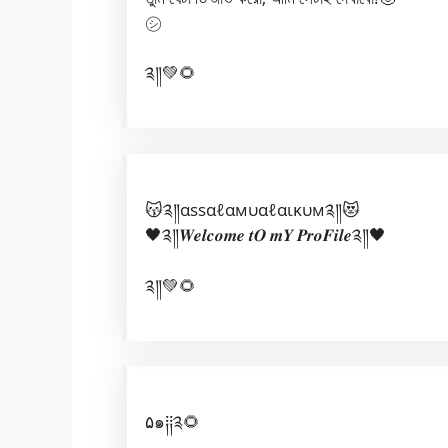
㋛︎
༉༎💚🌻
😽༉༎αѕѕαℓαмυαℓαικυм༉༎😻
🖤༉༎𝑾𝒆𝒍𝒄𝒐𝒎𝒆 𝒕𝑶 𝒎𝒀 𝑷𝒓𝒐𝑭𝒊𝒍𝒆༉༎🖤
༉༎💚🌻
۵๑༐༐༉🌻