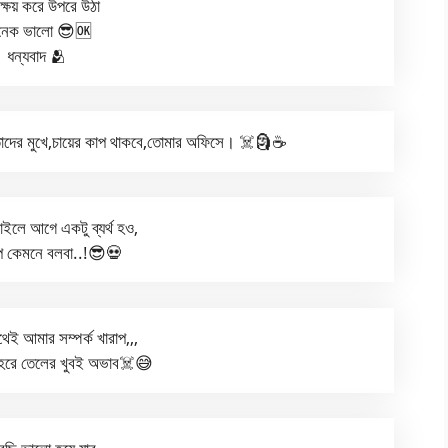
 ক্ষয় করে উপরে উঠা
েক ভালো 😎🆗
ধন্যবাদ 🫂
 তাদের মুখে,চায়ের কাপ থাকবে,তোমার অফিসে। ☠️🗿☕
ইলে আগে একটু ব্যর্থ হও,
্প কেমনে বলবা..!😎💀
েই আমার সম্পর্ক খারাপ,,,
হরে তেলের খুবই অভাব☠️😅