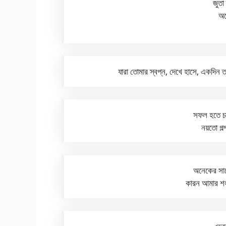
জুতা
অন
যারা তোমার স্বপ্ন, দেখে হাসে, একদিন
সফল হতে চা
নয়তো গল
অনেকের সাথ
কারন আমার শ