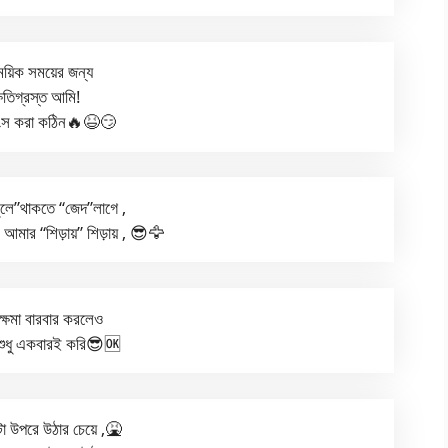
য়িক সময়ের জন্য
্ষতিগ্রস্ত আমি!
বংস করা কঠিন🔥😆😏
লে”থাকতে “জেদ”লাগে ,
মার “শিড়ায়” শিড়ায় , 😎🦅
ক্ষমা বারবার করলেও
 শুধু একবারই করি😎🆗
টা উপরে উঠার চেয়ে ,🤮