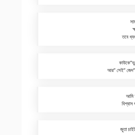
সাম
ক
তবে ধ্
কাউকে”ভু
আর” সেই” জেদ” আ
আমি 
বিশ্বাস
জুতা চাই