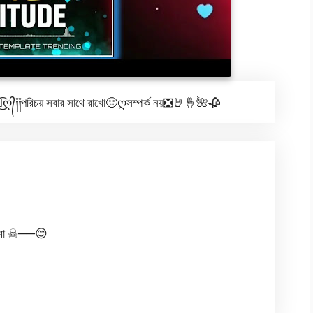
ཻღ᭄
༏༏
পরিচয় সবার সাথে রাখো🙂ღ
সম্পর্ক নয়❎🤘🤞🌺🥀
 করবো ☠──😊