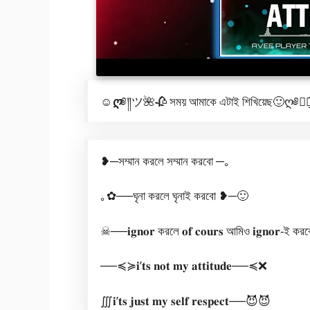
☺️ღ
༅༎ツ🌺🥀 সময় আমাকে এটাই শিখিয়েছ🙂ღ༅❁͜͡
❥─সম্মান করলে সম্মান করবো ─｡
｡✿──ঘৃনা করলে ঘৃনাই করবো ❥─🙂
☠──𝐢𝐠𝐧𝐨𝐫 করলে 𝐨𝐟 𝐜𝐨𝐮𝐫𝐬 আমিও 𝐢𝐠𝐧𝐨𝐫-ই
──≼≽𝐢’𝐭𝐬 𝐧𝐨𝐭 𝐦𝐲 𝐚𝐭𝐭𝐢𝐭𝐮𝐝𝐞──≼❌
∭𝐢’𝐭𝐬 𝐣𝐮𝐬𝐭 𝐦𝐲 𝐬𝐞𝐥𝐟 𝐫𝐞𝐬𝐩𝐞𝐜𝐭──😈😈