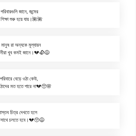
 পরিবারগুলি জানে, জন্মের
িক্ষা শুরু হয়ে যায়।🌺🌺
 মানুষ রা অন্যকে মূল্যায়ন
 ধনীরা খুব কমই জানে।💔🥀😅
 পরিবারে বেড়ে ওঠা কেউ,
 উঠাদের মত হতে পারে না💔🥺🌸
াস্তব চিত্র দেখতে হলে
ের সাথে চলতে হবে।💔🥺😅