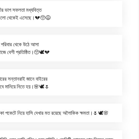
শীর ভাগ সফলতা মধ্যবিত্ত
ষ গুলো থেকেই এসেছে।💔🥺😅
ত পরিবার থেকে উঠে আসা
াজে বেশী প্রতিষ্ঠিত।🥺🕊️💔
বারের সন্তানরাই জানে বাইরের
বে মানিয়ে নিতে হয়।🌸🕊️🌷
টাকা পকেটে নিয়ে হাসি দেখার মত রয়েছে অলৈাকিক ক্ষমতা।🌷🕊️🌸