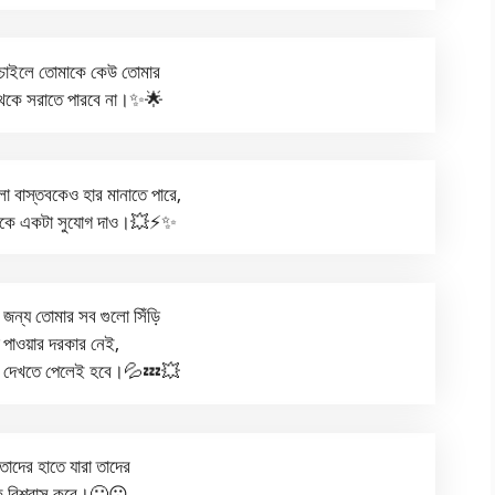
া চাইলে তোমাকে কেউ তোমার
 থেকে সরাতে পারবে না।✨🌟
লো বাস্তবকেও হার মানাতে পারে,
লোকে একটা সুযোগ দাও।💥⚡✨
র জন্য তোমার সব গুলো সিঁড়ি
 পাওয়ার দরকার নেই,
ড়িটা দেখতে পেলেই হবে।💦💤💥
তাদের হাতে যারা তাদের
কে বিশ্বাস করে।🙁☹️