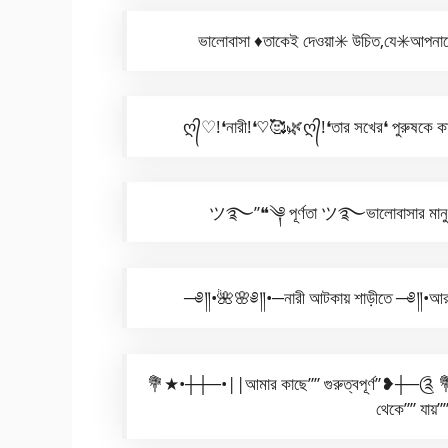
ভালোবাসা ♦️তাকেই দেওয়া✳️ উচিত,যে✳️আপনাকে♦
ღ᭄♡!❛নারী!❛♡🥰🌿ღ᭄!❛তার সখের❛ পুরুষকে কা
ツ࿐”❝༆ পূর্ণতা ツ࿐ভালোবাসার মানুষের সঙ
─༅༎•🌺🌸༅༎•─নারী আটকায় শাড়ীতে ─༅༎•আর
💐★•┼┼─•||আমার কাছে”” গুরুত্বপূর্ণ”❥┼─༊
থেকে”” যা