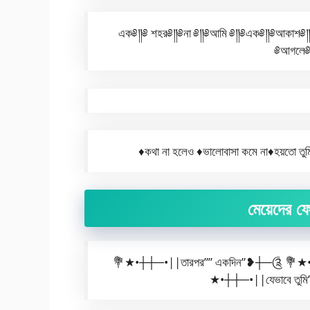
এক༅༎༅ শহর༅༎༅না ༅༎༅আমি ༅༎༅এক༅༎༅আকাশ༅༎༅প
༅আগলে༅༎
♦️কথা না হলেও ♦️ভালোবাসা কমে না♦️হয়তো তুমি
মেয়েদের ফে
💐★•┼┼─•||তারপর”” একদিন”❥┼─༊ 💐★•┼┼
★•┼┼─•||যেভাবে তুমি