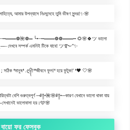
ার সাহিত্যে, আমার উপন্যাসে নিঃসন্দেহে তুমি ভীষণ সুন্দর!✨🌸
”❤️ ╭•┄┅═══❁🌺❁═ ╰•┄┅═══❁❁═══┅ 🌻🌸🍀ツ ভালো
 দেখবে সম্পর্ক এমনিই টিকে যাবে! ツ࿐”✨
 সঠিক ❛মানুষ❛ .ღ᭄!❛❛জীবনে ফুল!❛ হয়ে ফুটুক!’ ❛🖤 🤍🌸
্বটা বেশি গুরুত্বপূর্ণ ─༅༎•🌺🌸༅༎•─কারণ যেখানে ভালো থাকা যায়
েখানেই ভালোবাসা হয়।🩵🌸
ক বায়ো ফর ফেসবুক