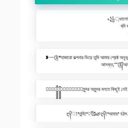
꧁্ভালোবাসা
যদি 
❥一༊❝হাজারো কল্পনার ভিড়ে তুমি আমার শ্রেষ্ঠ অন
আসক্ত,””༊᭄আর স
♥⃪⃝༓͚͚͚͚͚͚͚̿̊༓͚͚͚͚͚͚͚̿➤⃟❝❝❝❝❝❝সুন্দর অসুন্দর বলতে কি
ღ᭄♡!❛তুমি!❛♡🥰🌿ღ᭄!❛আমার❛ হঠাৎ মন