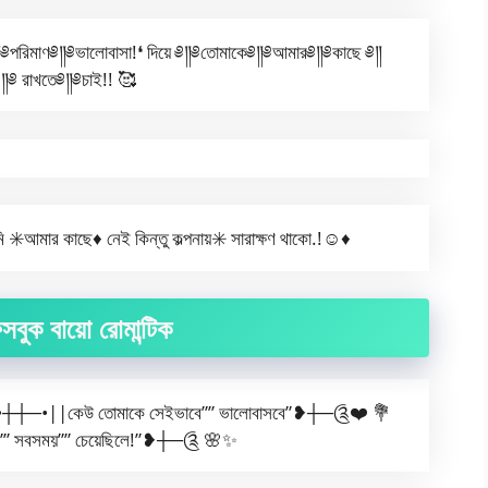
রিমাণ༅༎༅ভালোবাসা!❛ দিয়ে ༅༎༅তোমাকে༅༎༅আমার༅༎༅কাছে ༅༎
༅ রাখতে༅༎༅চাই!! 🥰
 ✳️আমার কাছে♦️ নেই কিন্তু কল্পনায়✳️ সারাক্ষণ থাকো.!☺️♦️
সবুক বায়ো রোমান্টিক
─•||কেউ তোমাকে সেইভাবে”” ভালোবাসবে”❥┼─༊❤️ 💐
”” সবসময়”” চেয়েছিলে!”❥┼─༊ 🌸✨