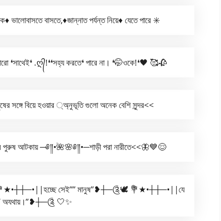
️ ভালোবাসতে বাসতে,♦️জান্নাত পর্যন্ত নিয়ে♦️ যেতে পারে ✳️
রো ❛সাথেই❛ .ღ᭄!❛❛সহ্য করতে❛ পারে না। ❛🤭ওকে!❛🖤 🥰🥀
্গে বিয়ে হওয়ার ্অ্নুভূতি গুলো অনেক বেশি সুন্দর<<
 পুরুষ আটকায় ─༅༎•🌺🌸༅༎•─শাড়ী পরা নারীতে<<🦋💙😌
 💐★•┼┼─•||হচ্ছে সেই”” মানুষ”❥┼─༊🕊️ 💐★•┼┼─•||যে
য়”” অযথায়।”❥┼─༊ 🤍✨