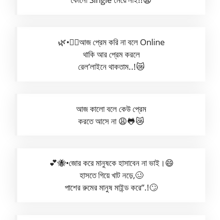
🌿•✿᭄আজ প্রেম করি না বলে Online
থাকি আর প্রেম করলে
রেল’লাইনে থাকতাম..!😿
আজ কালো বলে কেউ প্রেম
করতে আসে না 😩🐸😿
💕🐝•জোর করে মানুষকে হাসাবেন না ভাই।😄
হাসতে গিয়ে খাট নড়ে,🥴
পাশের রুমের মানুষ মাইন্ড করে”.!🙄