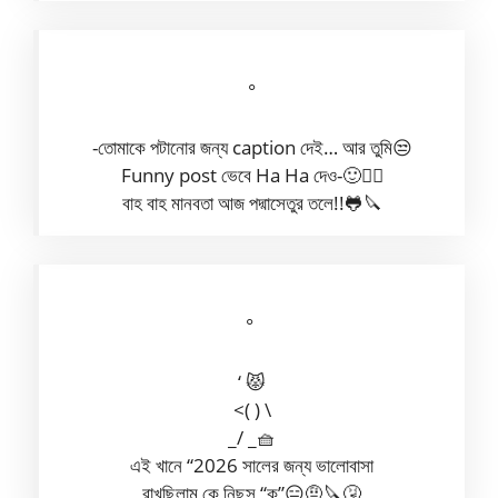
°
-তোমাকে পটানোর জন্য caption দেই… আর তুমি😒
Funny post ভেবে Ha Ha দেও-🙂🤦‍♀️
বাহ বাহ মানবতা আজ পদ্মাসেতুর তলে!!🐸🔪
° ‎‎‎‎‎‎‎‎‎‎‎‎‎‎‎‎‎‎‎‎
‘ 😾
<( ) \
_/ _🧺
এই খানে “2026 সালের জন্য ভালোবাসা
রাখছিলাম কে নিছস “ক”😑🤨🔪🤧