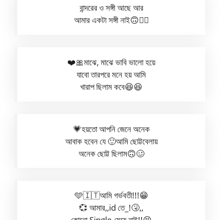
বান্দরের ও সঙ্গী আছে আর
আমার একটা সঙ্গী নাই🙃😵‍💫
❤️🎀মাঝে, মাঝে ভাবি ভালো হয়ে
যাবো তারপরে মনে হয় আমি
খারাপ ছিলাম কবে😆😆
💗হয়তো আপনি জেনে অনেক
আবাক হবেন যে 🙂আমি ছোট্টবেলায়
অনেক ছোট্ট ছিলাম🙃🥴
🩵🇮🇹আমি গর্ভবতী!!!😁
💞 আমার,,id তে_!🤧,,
কোনো Single মেয়ে নাই!!😫