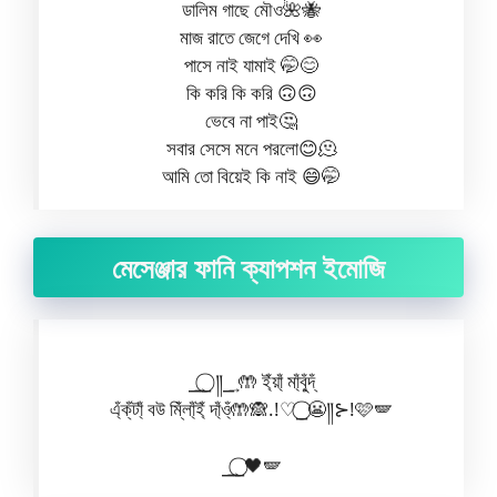
ডালিম গাছে মৌও🌺🐝
মাজ রাতে জেগে দেখি 👀
পাসে নাই যামাই 🤭😊
কি করি কি করি 🙃🙃
ভেবে না পাই🤔
সবার সেসে মনে পরলো😊🫠
আমি তো বিয়েই কি নাই 😄🤭
মেসেঞ্জার ফানি ক্যাপশন ইমোজি
⎯͢⎯⃝ ༎⎯͢ 🤲 ই্ঁয়া্ঁ মা্ঁবু্ঁদ্ঁ
এ্ঁক্ঁটা্ঁ ব‌উ মি্ঁলা্ঁই্ঁ দা্ঁও্ঁ🤲🙈.!♡⎯⃝😬༎⊱!🩷🪽
⎯͢⎯⃝🖤🪽