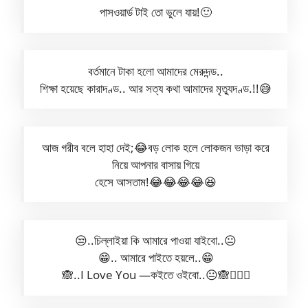
পাসওয়ার্ড টাই তো ভুলে যায়!🙂
বর্তমানে টাকা হলো আমাদের মেরুদন্ড..
শিক্ষা হয়েছে কারাদণ্ড.. আর সত্য কথা আমাদের মৃত্যুদণ্ড.!!😅
আজ গরীব বলে হাহা দেই;😂বড় লোক হলে লোকজন ভাড়া করে
নিয়ে আপনার বাসায় গিয়ে
হেসে আসতাম!😂😂😂😂😆
😒..চিল্লাইয়া কি আমারে পাওয়া যাইবো..😐
😁.. আমারে পাইতে হয়লে..😁
🙈..I Love You —কইতে ওইবো..😐🙈🙆🏻‍♀️