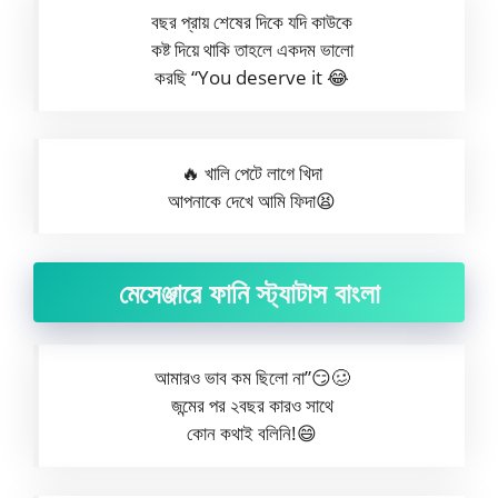
বছর প্রায় শেষের দিকে যদি কাউকে
কষ্ট দিয়ে থাকি তাহলে একদম ভালো
করছি “You deserve it 😂
🔥 খালি পেটে লাগে খিদা
আপনাকে দেখে আমি ফিদা😫
মেসেঞ্জারে ফানি স্ট্যাটাস বাংলা
আমারও ভাব কম ছিলো না”😏🥴
জন্মের পর ২বছর কারও সাথে
কোন কথাই বলিনি!😄