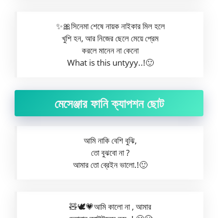
✨🎀সিনেমা শেষে নায়ক নাইকার মিল হলে
খুশি হন, আর নিজের ছেলে মেয়ে প্রেম
করলে মানেন না কেনো
What is this untyyy..!🙂
মেসেঞ্জার ফানি ক্যাপশন ছোট
আমি নাকি বেশি বুঝি,
তো বুঝবো না ?
আমার তো ব্রেইন ভালো.!🙂
🧸🕊️💗আমি কালো না , আমার