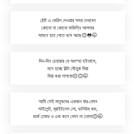
ঠোট এ মেরিল দেওয়ার সময় দেখবেন
কোনো না কোনো ফকিন্নি আপনার
সামনে হাত পেতে বসে আছে🙃🐸🤭
দিন-দিন চেহারার যে অবস্হা হইতাসে,
মনে হচ্ছে উল্টা যৌতুক দিয়া
বিয়া করা লাগবো😔🙃🤭
আমি সেই মানুষদের একজন যার-ফোন
সাইলেন্ট, ব্রাইটনেস লো, ভলিউম কম,
ডার্ক মোেড ও এক কলে ফোন না তোলা🙃🤭