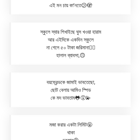
এই মন চায় কা’নতে😕🫣
স্কুলে স্যার শিখাইছে ঘুস খওয়া হারাম
আর এইদিকে একদিন স্কুলে
না গেলে ৫০ টাকা জরিমানা😵‍💫
হালাল ব্যাবসা,🙃
বয়ফ্রেন্ডকে জামাই ভাবতেছো,
ছোট বেলায় আমিও স্পিড
কে মদ ভাবতাম🐸😵‍💫
মজা করার একটা লিমিট🤬
থাকা