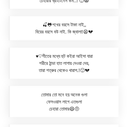
চেহারার ব্রাইটনেস কম..! 🙂😭
🍒🐸শখের বয়সে টাকা নাই,,
বিয়ের বয়সে বউ নাই. কি জ্বালা!😫💔
♥︎♡︎শীতের মধ্যে হুট কইরা আইসা যারা
শরীরে ঠান্ডা হাত লাগায় দেওয়া দেয়,
তারা শত্রুর থেকেও খারাপ.!🙂💔
তোমার তো মনে হয় অনেক গুলা
ফেসওয়াস লাগে এতগুলা
চেহারা তোমার😄🤨