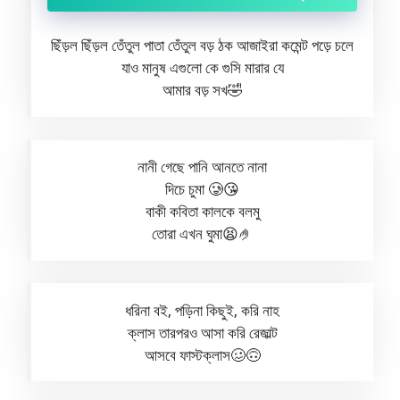
ছিঁড়ল ছিঁড়ল তেঁতুল পাতা তেঁতুল বড় ঠক আজাইরা কমেন্ট পড়ে চলে
যাও মানুষ এগুলো কে গুসি মারার যে
আমার বড় সখ🤣
নানী গেছে পানি আনতে নানা
দিচে চুমা 🥲😘
বাকী কবিতা কালকে বলমু
তোরা এখন ঘুমা😫🤌
ধরিনা বই, পড়িনা কিছুই, করি নাহ
ক্লাস তারপরও আসা করি রেজাল্ট
আসবে ফাস্টক্লাস🥴🙃