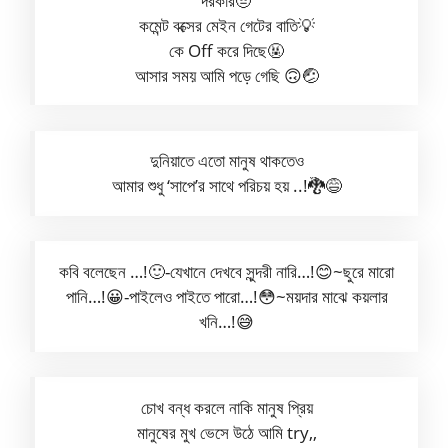
দরকার🤨
কমেন্ট বক্সের মেইন গেটের বাতি💡
কে Off করে দিছে🤬
আসার সময় আমি পড়ে গেছি 🙃🤕
দুনিয়াতে এতো মানুষ থাকতেও
আমার শুধু ‘সাপে’র সাথে পরিচয় হয় ..!🐉😅
কবি বলেছেন …!🙂-যেখানে দেখবে সুন্দরী নারি…!😊~ছুরে মারো
পানি…!😀-পাইলেও পাইতে পারো…!😳~ময়দার মাঝে কয়লার
খনি…!😅
চোখ বন্ধ করলে নাকি মানুষ প্রিয়
মানুষের মুখ ভেসে উঠে আমি try,,