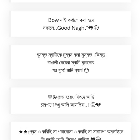
Bow নাই কপালে কথা হবে
সকালে..Good Naght”🐸🙂
ঘুমন্ত স্বামীকে চুম্বন করা সুন্নত।কিন্তু
বাঙালী মেয়েরা স্বামী ঘুমানোর
পর খুজেঁ মানি ব্যাগ!😶
💛💫ভন্ড হয়েও বিপদে আছি
চারপাশে শুধু অ’লি আউলিয়া..! 🙂💔
★★প্রেম ও করিছি না পড়ামোনা ও করছি না সারাক্ষণ অনলাইনে
কি করছি আসি নিজেও জানিনা.🐸🤭