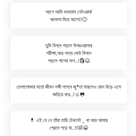
আগে আমি ভাবতাম নেটওয়ার্ক
জানালা দিয়ে আসে!!🙂
তুমি বিপদে পড়লে উপরওয়ালার
পরীক্ষা,আর অন্য কেউ বিপদে
পড়লে পাপের ফল..!🗿😆
তেলাপোকার মতো জীবন সঙ্গী লাগবে জু*তা মারলেও জেন উড়ে এসে
জড়িয়ে ধরে..!☺️🐸
💊 এই যে নে তাঁরা তারি টেবলেট _ খা আর আমার
প্রেমে পড়ে যা..!!🤣😁