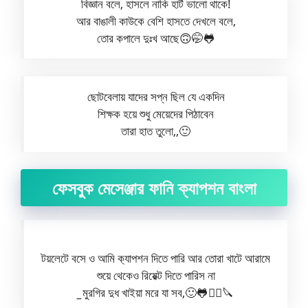
বিজ্ঞান বলে, হাসলে নাকি হার্ট ভালো থাকে!
আর বাঙালী কাউকে বেশি হাসতে দেখলে বলে,
তোর কপালে দুঃখ আছে🙃🤭🐸
ছোটবেলায় যাদের সপ্ন ছিল যে একদিন
শিক্ষক হয়ে শুধু মেয়েদের পিঠাবেন
তারা হাত তুলো,,🙂
ফেসবুক মেসেঞ্জার ফানি ক্যাপশন বাংলা
টয়লেটে বসে ও আমি ক‍্যাপশন দিতে পারি আর তোরা খাটে আরামে
শুয়ে থেকেও রিয়েক্ট দিতে পারিস না
_
মুরগির দুধ খাইয়া মরে যা সব,🙂🐸🤦‍♂️🔪