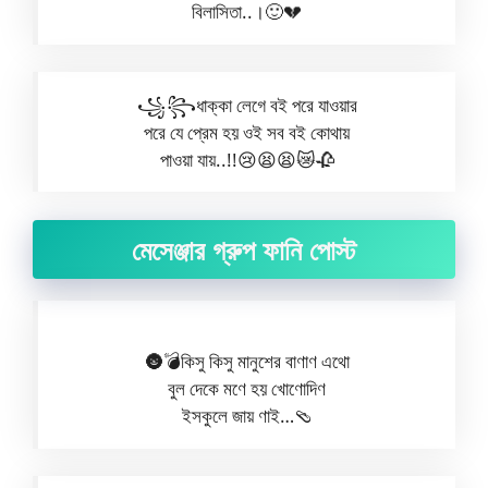
বিলাসিতা..।🙂💔
꧁꧂ধাক্কা লেগে বই পরে যাওয়ার
পরে যে প্রেম হয় ওই সব বই কোথায়
পাওয়া যায়..!!😢😫😫😿🥀
মেসেঞ্জার গ্রুপ ফানি পোস্ট
🌚💣কিসু কিসু মানুশের বাণাণ এথো
বুল দেকে মণে হয় খোণোদিণ
ইসকুলে জায় ণাই…🩴