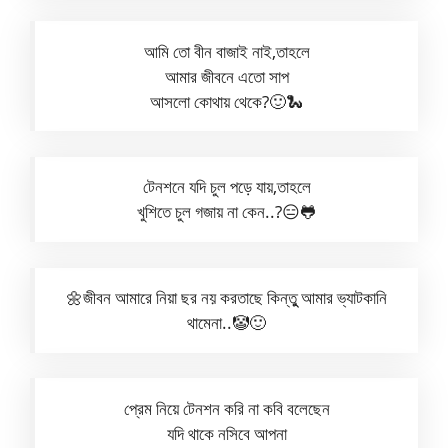
আমি তো বীন বাজাই নাই,তাহলে
আমার জীবনে এতো সাপ
আসলো কোথায় থেকে?🙂🐍
টেনশনে যদি চুল পড়ে যায়,তাহলে
খুশিতে চুল গজায় না কেন..?😑🐸
🌼জীবন আমারে নিয়া ছর নয় করতাছে কিন্তুু আমার ভ্যাটকানি
থামেনা..🤡🙂
প্রেম নিয়ে টেনশন করি না কবি বলেছেন
যদি থাকে নসিবে আপনা