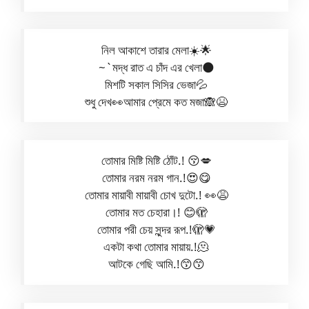
নিল আকাশে তারার মেলা☀️🌟
~`মদ্ধ রাত এ চাঁদ এর খেলা🌑
মিশটি সকাল সিসির ভেজা💦
শুধু দেখ👀আমার প্রেমে কত মজা🙈😫
তোমার মিষ্টি মিষ্টি ঠোঁট.! 😚💋
তোমার নরম নরম গান.!😍😋
তোমার মায়াবী মায়াবী চোখ দুটো.! 👀😩
তোমার মত চেহারা।! 😊🫣
তোমার পরী চেয় সুন্দর রূপ.!🫣💗
একটা কথা তোমার মায়ায়.!🫠
আটকে গেছি আমি.!😙😙