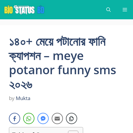
Skip
Me
to
content
১৪০+ মেয়ে পটানোর ফানি
ক্যাপশন – meye
potanor funny sms
২০২৬
by
Mukta