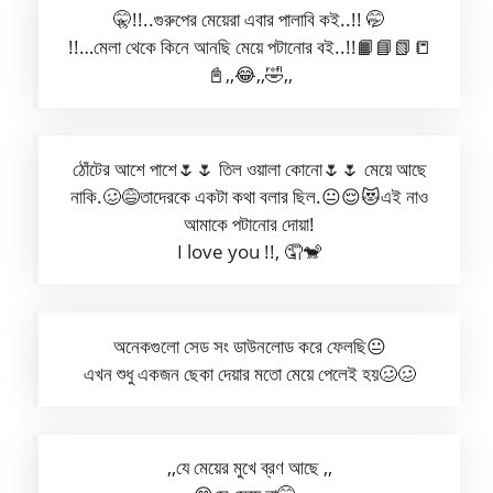
🤫!!..গুরুপের মেয়েরা এবার পালাবি কই..!! 🤭
!!…মেলা থেকে কিনে আনছি মেয়ে পটানোর বই..!!📙📘📗📒
📓,,😂,,🤣,,
ঠোঁটের আশে পাশে🌷🌷 তিল ওয়ালা কোনো🌷🌷 মেয়ে আছে
নাকি.🥴😅তাদেরকে একটা কথা বলার ছিল.😐😌😻এই নাও
আমাকে পটানোর দোয়া!
I love you !!, 🤦‍🐒
অনেকগুলো সেড সং ডাউনলোড করে ফেলছি😐
এখন শুধু একজন ছেকা দেয়ার মতো মেয়ে পেলেই হয়🥴🥴
,,যে মেয়ের মুখে ব্রণ আছে ,,