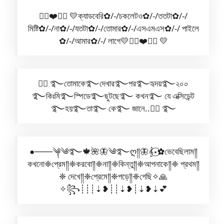
✿⃟❤️✺⃟ 💛ক্যাডবেরি✿/-/চকলেটও✿/-/ততটা✿/-/
মিষ্টি✿/-/না✿/-/যতটা✿/-/তোমার✿/-/এসএমএস✿/-/ পাইলে
✿/-/আমার✿/-/ লাগে💛✿⃟❤️✺⃟ 💛
🧚‍♀️ ࿐তোমাকে࿐দেখার࿐পর࿐হৃদয়࿐২০০
࿐কিঃমি࿐স্পিডে࿐ছুটছে࿐ কখন࿐ যে এক্সিডেন্ট
࿐হয়࿐তা࿐ কে࿐ জানে..🧚‍♀️ ࿐
●───༆༄࿐🍁🌺🦋༄࿐ღ༎🦋𝄞⋆⃝✿ভেবেছিলাম༎
কখনো❈প্রেম༎❈করবো༎❈না༎❈কিন্তু༎❈আপনাকে༎❈ প্রথম༎
❈ দেখে༎❈প্রেমে༎❈পড়ে༎❈গেছি✧🙏
✧꧂┊┊┊⇣❥┊┊⇣❥┊⇣❥⇣💕