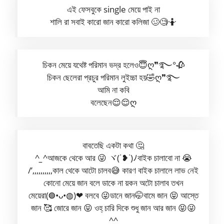
এই ফেসবুকে single মেয়ে পাই না
শালি রা সবাই কারো জান কারো কলিজা 🥴🧐🤷
চিকন মেয়ে যথেষ্ট পরিমান ভদ্র হলেও😇ღ❞࿐°🥀
চিকন ছেলেরা প্রচুর পরিমান লুইচ্চা হয়🤣ღ❞࿐
আমি না কবি
বলেছেন😌😌ღ
বাবতেছি একটা কথা 🤔
^⁠
⁠_
⁠⁠^আজকে থেকে আর 😜 ヾ⁠(⁠˙⁠❥⁠˙⁠)⁠ﾉবাইক চালাবো না 😭
/’,,,,,,,,,,কাল থেকে আটো চালব😅 কারণ বাইক চালালে লাভ নেই
কোনো মেয়ে জান বলে ডাকে না য়কন অটো চালাব তখন
মেয়েরা(⁠◍⁠•⁠ᴗ⁠•⁠◍⁠)⁠❤ বলবে 😜ডানে জান🤭বামে জান 😝 আস্তে
জান 🥰 জোরে জান 😝 ওহ্ চারি দিকে শুধু জান আর জান 😝😜
^⁠⁠
⁠^