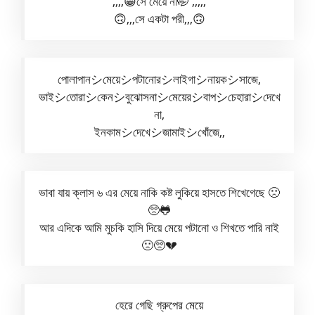
,,,,😁সে মেয়ে না🤭 ,,,,,
🙃,,,সে একটা পরী,,,🙃
পোলাপানシ︎মেয়েシ︎পটানোরシ︎লাইগাシ︎নায়কシ︎সাজে,
ভাইシ︎তোরাシ︎কেনシ︎বুঝোসনাシ︎মেয়েরシ︎বাপシ︎চেহারাシ︎দেখে
না,
ইনকামシ︎দেখেシ︎জামাইシ︎খোঁজে,,
ভাবা যায় ক্লাস ৬ এর মেয়ে নাকি কষ্ট লুকিয়ে হাসতে শিখেগেছে 🙁
🥺🐸
আর এদিকে আমি মুচকি হাসি দিয়ে মেয়ে পটানো ও শিখতে পারি নাই
🙁🥺💔
হেরে গেছি গ্রুপের মেয়ে