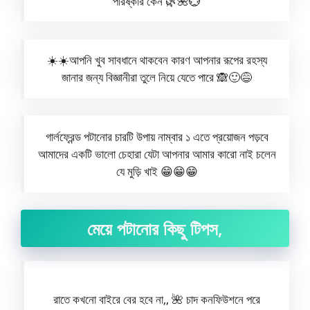
পরিষ্কার কেন 🌿🌺💮
☀️☀️আপনি খুব সাবধানে থাকবেন কারণ আপনার রূপের রহস্য
জানার জন্য বিজ্ঞানীরা তুলে নিয়ে যেতে পারে 🙈🙂😅
গার্লফ্রেন্ড পটানোর চারটি উপায় নাম্বার ১ এতে প্রয়োজন পড়বে
আমাদের একটি ভালো চেহারা যেটা আপনার আমার কারো নাই চলেন
যে মুড়ি খাই 😁😁😁
মেয়ে পটানোর কিছু টিপস,
রাতে কখনো বাইরে বের হবে না,, 🌺 চাদ কনফিউশনে পরে