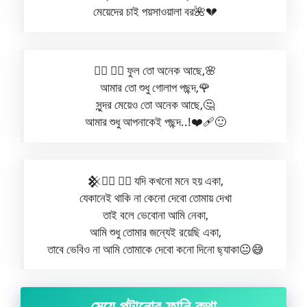
মেয়েদের চাই পয়সাওয়ালা বর🌺💔
✮⃝ ✮⃝ ফুল তো অনেক আছে,🌸
আমার তো শুধু গোলাপ পছন্দ,🌹
সুন্দর মেয়েও তো অনেক আছে,🤔
আমার শুধু আপনাকেই পছন্দ..!❤️‍🩹🙂
𒆜✮⃝ ✮⃝ যদি কখনো মনে হয় একা,
যেকানেই থাকি না কেনো দেবো তোমায় দেখা
তাই বলে ভেবোনা আমি নেকা,
আমি শুধু তোমার জন্যেই রয়েছি একা,
তাবে ভেবিও না আমি তোমাকে দেবো কনো দিনো ছ্যাকা😐😅
মেয়ে পটানোর ফানি কথা