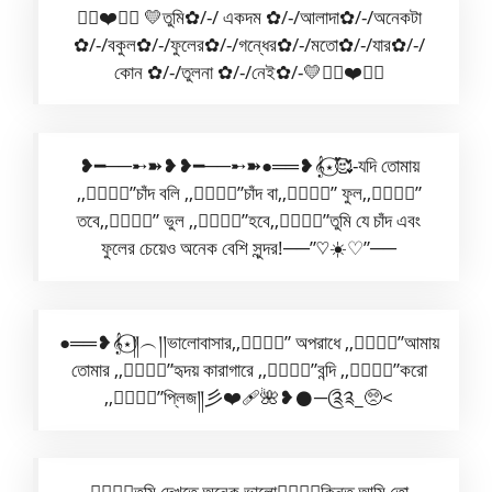
✿⃟❤️✺⃟ 💛তুমি✿/-/ একদম ✿/-/আলাদা✿/-/অনেকটা
✿/-/বকুল✿/-/ফুলের✿/-/গন্ধের✿/-/মতো✿/-/যার✿/-/
কোন ✿/-/তুলনা ✿/-/নেই✿/-💛✿⃟❤️✺⃟
❥━──➸➽❥❥━──➸➽●══❥𝄞⋆⃝🥰-যদি তোমায়
,,✿⃟✺⃟”চাঁদ বলি ,,✿⃟✺⃟”চাঁদ বা,,✿⃟✺⃟” ফুল,,✿⃟✺⃟”
তবে,,✿⃟✺⃟” ভুল ,,✿⃟✺⃟”হবে,,✿⃟✺⃟”তুমি যে চাঁদ এবং
ফুলের চেয়েও অনেক বেশি সুন্দর!──”♡☀️♡”──
●══❥𝄞⋆⃝༎︵།།ভালোবাসার,,✿⃟✺⃟” অপরাধে ,,✿⃟✺⃟”আমায়
তোমার ,,✿⃟✺⃟”হৃদয় কারাগারে ,,✿⃟✺⃟”বন্দি ,,✿⃟✺⃟”করো
,,✿⃟✺⃟”প্লিজ༎彡❤️‍🩹🌺❥𒊹︎─༊༉_🥺<
✿⃟✺⃟তুমি দেখতে অনেক ভালো✿⃟✺⃟কিন্তু আমি তো