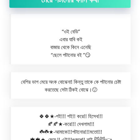
“ওই বেডি”
এবার যাবি কই
বাজার থেকে কিনে এনেছি
“ছেলে পটানোর বই ”😏
বেশির ভাগ মেয়ে অংক বোঝেনা! কিন্তু তাকে কে পটানোর চেষ্টা
করতেছে সেটা ঠিকই বোঝে।🙂
🍀🍀★-পই!!! পই!! করে!! হিসেব!!!
🍂🍂★-করে!!! দেখলাম!!!
☘️☘️★-আমাকে!!!পটানোর!!!মতো!!!
🍁🍁★- মেয়ে !! এই!!!গুরুপে!! নাই 😼😼👈