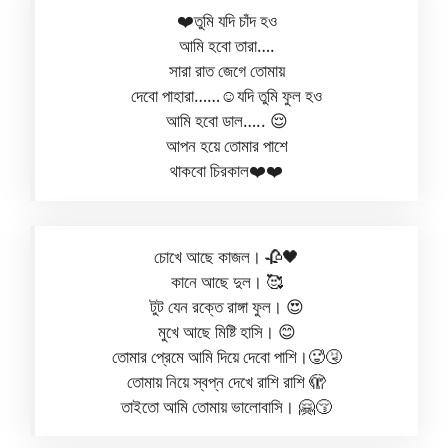
❤️তুমি যদি চাঁদ হও
আমি হবো তারা….
সারা রাত জেগে তোমায়
দেবো পাহারা……☺️যদি তুমি ফুল হও
আমি হবো ডাল….. 😌
আপন হয়ে তোমার পাশে
থাকবো চিরকাল❤️❤️
চোখে আছে কাজল। 🥀🖤
কানে আছে দুল। 🥰
টুট যেন রক্তে রাঙ্গা ফুল। 😍
মুখে আছে মিষ্টি হাসি। 😊
তোমার প্রেমে আমি দিয়ে দেবো পাশি।🥵🤧
তোমায় নিয়ে স্বপ্ন দেখে রাশি রাশি 🫣
তাইতো আমি তোমায় ভালোবাসি। 🤗😚