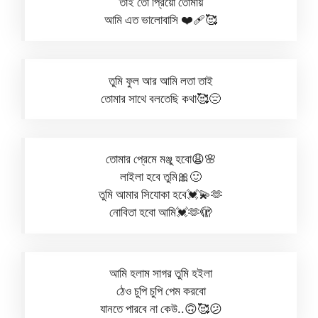
তাই তো প্রিয়ো তোমায়
আমি এত ভালোবাসি ❤️‍🩹🥰
তুমি ফুল আর আমি লতা তাই
তোমার সাথে বলতেছি কথা🥰😔
তোমার প্রেমে মঞ্জু হবো😩🌸
লাইলা হবে তুমি🎀🙂
তুমি আমার সিযোকা হবে💓💫🫶
নোবিতা হবো আমি💓🫶🫣
আমি হলাম সাগর তুমি হইলা
ঠেও চুপি চুপি পেম করবো
যানতে পারবে না কেউ..🙃🥰😕