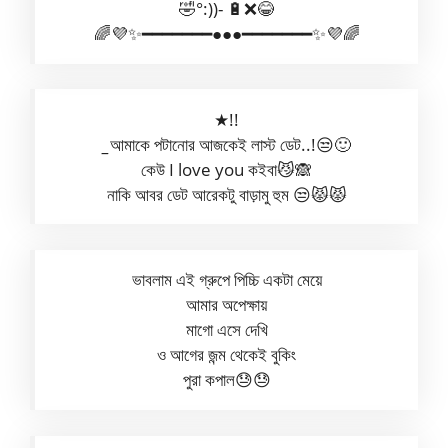
🤣°:))- 🔋❌😂
🌈💜✨━━━━━━━●●●━━━━━━━✨💜🌈
★!!
_
আমাকে পটানোর আজকেই লাস্ট ডেট..!😒🙂
কেউ I love you কইবা😼🙈
নাকি আবর ডেট আরেকটু বাড়ামু হুম 😒😾😾
ভাবলাম এই গ্রুপে পিচ্চি একটা মেয়ে
আমার অপেক্ষায়
মাগো এসে দেখি
ও আগের জন্ম থেকেই বুকিং
পুরা কপাল😓😓