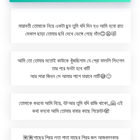
মায়াবতী তোমাকে নিয়ে একটা ছন্দ তুমি যদি দিন হও আমি হবো রাত
মেকাপ ছাড়া তোমার ছবি দেখে ভেঙ্গে গেছে দাঁত🙃😫🤣
আমি তো তোমার মতোই কাউকে খুঁজছিলাম যে প্রো ফাললি সিংগেল
তার পরে মনটা হবে খাটি
আর সারা জিবন সে আমার পাশে দারাবে লাটি😅🙂
তোমাকে করবো আমি বিয়ে, 🫶আর তুমি যদি রাজি থাকো,,🤗 এই
কথা বলবো আমি তোমার বাবার কাছে গিয়ে🫶🫣
🌺🌺গাছের প্রিয় লতা পাতা মাছের প্রিয় জল আজকালকার