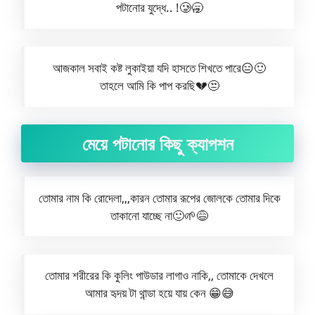
পটানোর যুদ্ধে.. !🥲🥱
আজ‌কাল সবাই কষ্ট লুকাইয়া যদি হাসতে শিখতে পারে😑🙂
তাহলে আমি কি পাপ করছি💔😒
মেয়ে পটানোর কিছু ক্যাপশন
তোমার নাম কি রোদেলা,,,কারন তোমার রূপের জোলকে তোমার দিকে
তাকানো যাচ্ছে না🙂🌱😅
তোমার শরীরের কি কুলিং পাউডার লাগাও নাকি,, তোমাকে দেখলে
আমার হৃদয় টা থান্ডা হয়ে যায় কেন 😁😅