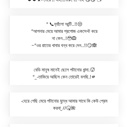
° 📞হ্যাঁলো আন্টি..!!😒
°আপনার মেয়ে আমার প্রপোজ একসেপ্ট করে
না কেন..!🥹🙉
~°ওর রাতের খাবার বন্ধ করে দেন..!!😏🙈
বেডি মানুষ মানেই ছেলে পটানোর ধান্দা.🥵
°_-তাকিয়ে আছিস কেন তোরেই বলছি.!🫵
-হেরে গেছি মেয়ে পটানোর যুদ্ধে আমার সাথে কি কেউ প্রেম
করবা
_
//🤒🌺