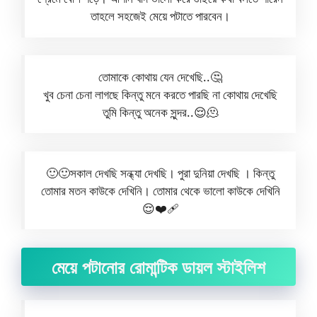
তাহলে সহজেই মেয়ে পটাতে পারবেন।
তোমাকে কোথায় যেন দেখেছি..🤔
খুব চেনা চেনা লাগছে কিন্তু মনে করতে পারছি না কোথায় দেখেছি
তুমি কিন্তু অনেক সুন্দর..😌🫠
🙂🙂সকাল দেখছি সন্ধ্যা দেখছি। পুরা দুনিয়া দেখছি । কিন্তু
তোমার মতন কাউকে দেখিনি। তোমার থেকে ভালো কাউকে দেখিনি
😌❤️‍🩹
মেয়ে পটানোর রোমান্টিক ডায়ল স্টাইলিশ