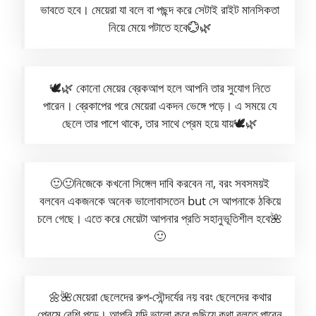
ভাবতে হবে। মেয়েরা যা বলে বা পছন্দ করে সেটাই রাইট মানসিকতা
নিয়ে মেয়ে পটাতে হবে💮🌿
🕊️🌿 কোনো মেয়ের ব্রেকআপ হলে আপনি তার সুযোগ নিতে
পারেন। ব্রেকাপের পরে মেয়েরা একদন ভেঙ্গে পড়ে। এ সময়ে যে
ছেলে তার পাশে থাকে, তার সাথে প্রেম হয়ে যায়🕊️🌿
🙂🙂নিজেকে কখনো সিঙ্গেল দাবি করবেন না, বরং সবসময়ই
বলবেন একজনকে অনেক ভালোবাসতেন but সে আপনাকে ঠকিয়ে
চলে গেছে। এতে করে মেয়েটা আপনার প্রতি সহানুভূতিশীল হবে🌺
🙂
🌼🌺মেয়েরা ছেলেদের রুপ-সৌন্দর্যের নয় বরং ছেলেদের কথার
প্রেমে বেশি পড়ে। আপনি যদি ভালো করে গুছিয়ে কথা বলতে পারেন