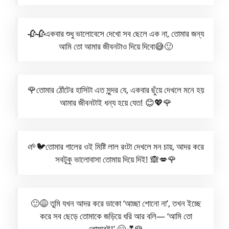
🥀🥀একবার শুধু ভালোবেসে দেখো সব ছেলে এক না, তোমার জন্য
আমি তো আমার জীবনটাও দিয়ে দিবো😅🙂
🌹তোমার ঠোঁটের হাসিটা এত সুন্দর যে, একবার ছুঁয়ে দেখলে মনে হয়
আমার জীবনটাই ধন্য হয়ে যেত! 😊💖🌹
🌱🐦তোমার গালের ওই মিষ্টি লাল রংটা দেখলে মন চায়, আদর করে
সবটুকু ভালোবাসা তোমায় দিয়ে দিই! 🙈💋🌹
🙂😅 তুমি যখন আদর করে ডাকো ‘আচ্ছা শোনো না’, তখন ইচ্ছে
করে সব ছেড়ে তোমাকে জড়িয়ে ধরি আর বলি— ‘আমি তো
তোমারই!’ 🤗💕🌹