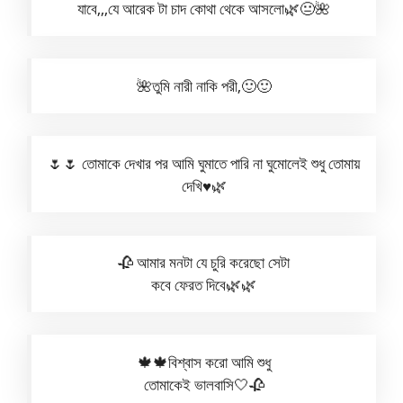
যাবে,,,যে আরেক টা চাদ কোথা থেকে আসলো🌿😐🌺
🌺তুমি নারী নাকি পরী,🙂🙂
🌷🌷 তোমাকে দেখার পর আমি ঘুমাতে পারি না ঘুমোলেই শুধু তোমায়
দেখি♥️🌿
🥀 আমার মনটা যে চুরি করেছো সেটা
কবে ফেরত দিবে🌿🌿
🍁🍁বিশ্বাস করো আমি শুধু
তোমাকেই ভালবাসি🤍🥀