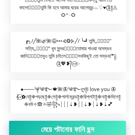
কালো✿⃟✺⃟তুমি কি হবে আমার ঘরের আলোდ︵♡︎♥︎༊༎⚠️
🌻° ∙🌻
┏╮/╱🌺🌿🌺😅•••⊰❂⊱╱/ ╰┛তুমি,,✿⃟✺⃟”
সত্যি,,✿⃟✺⃟” খুব সুন্দর✿⃟✺⃟তোমায় পাওয়া অসম্ভব
জানি✿⃟✺⃟তবুও তুমি চাইলে✿⃟✺⃟সবকিছুই তো সম্ভব!❞༐༐
༊💖❥᭄ ⑅⃝✨
●───༆༄࿐🍁🌺🦋༄࿐ღ༎I love you 🦋
𝄞⋆⃝✿যে༎❈পড়ছে༎❈সে༎❈গার্লফ্রেন্ড༎❈রিপ্লাই༎❈না༎❈দিলে༎
❈বউ✧🙈✧🤣꧂┊┊┊⇣❥┊┊⇣❥┊⇣❥⇣💕
মেয়ে পটানোর ফানি ছন্দ