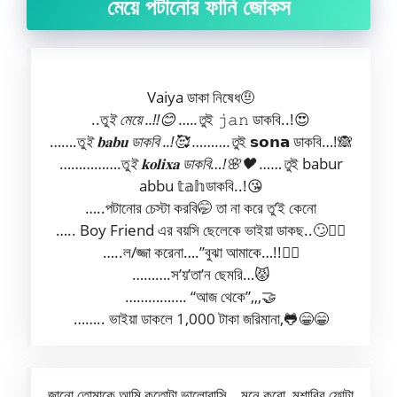
মেয়ে পটানোর ফানি জোকস
Vaiya ডাকা নিষেধ🤨
..তু
ই মেয়ে ..!!😊 …..তু
ই 𝚓𝚊𝚗 ডাকবি..!😍
…….তু
ই 𝐛𝐚𝐛𝐮 ডাকবি ..!🥰 ……….তু
ই 𝘀𝗼𝗻𝗮 ডাকবি…!🙈
…………….তু
ই 𝐤𝐨𝐥𝐢𝐱𝐚 ডাকবি…!🌸🖤 ……তু
ই babur
abbu 𝕥𝕒𝕙ডাকবি..!😘
…..পটানোর চেস্টা করবি🤭 তা না করে তু’ই কেনো
….. Boy Friend এর বয়সি ছেলেকে ভাইয়া ডাকছ..🙄🙅‍♀️
…..ল/জ্জা করেনা….”বুঝা আমাকে…!!🤦‍♀️
……….স’য়’তা’ন ছেমরি…😾
……………. “আজ থেকে”,,,🤝
…….. ভাইয়া ডাকলে 1,000 টাকা জরিমানা,🐸😁😁
জানো তোমাকে আমি কতোটা ভালোবাসি,,, মনে করো,,মশারির ফোটা