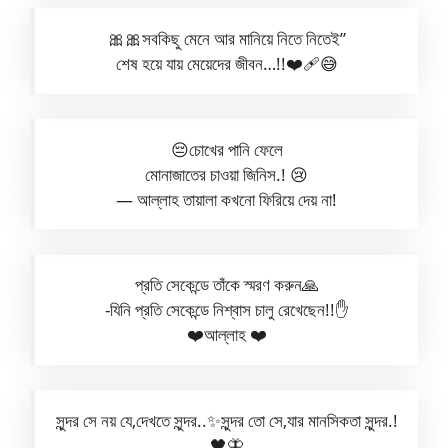
🎀🎀সবকিছু মেনে আর মানিয়ে নিতে নিতেই”
শেষ হয়ে যায় মেয়েদের জীবন…!!❤️‍🩹😅
😔চোখের পানি ফেলে
মোনাজাতের চাওয়া জিনিস.! 😢
— আল্লাহ তায়ালা কখনো ফিরিয়ে দেয় না!
প্রতি সেকেন্ডে তাঁকে স্মরণ করুন🙏
-যিনি প্রতি সেকেন্ডে নিশ্বাস চালু রেখেছেন!!✋
❤️আল্লাহ ❤️
সুন্দর সে নয় যে,দেখতে সুন্দর..✨সুন্দর তো সে,যার মানসিকতা সুন্দর.!
🖤🦋