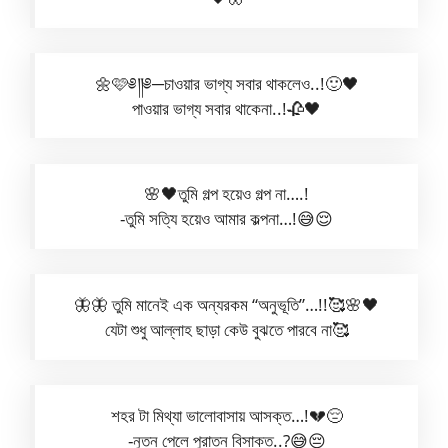
🌼🩷༅༎༅─চাওয়ার ভাগ্য সবার থাকলেও..!🙂🖤
পাওয়ার ভাগ্য সবার থাকেনা..!🥀🖤
🌸🖤তুমি গল্প হয়েও গল্প না….!
-তুমি সত্যি হয়েও আমার কল্পনা…!😅😌
🦋🦋 তুমি মানেই এক অন্যরকম “অনুভূতি”…!!🥰🌸🖤
যেটা শুধু আল্লাহ ছাড়া কেউ বুঝতে পারবে না🥰
শহর টা মিথ্যা ভালোবাসায় আসক্ত…!💔😔
-নুতন পেলে পুরাতন বিসাক্ত..?😅😔