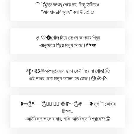
⏜˚༊🩷🪼শুধু পেয়ে নয়, কিছু হারিয়েও-
“আলহামদুলিল্লাহ” বলা উচিত!☺️
🤌🤍🌚খোঁজ নিয়ে দেখেন আপনার প্রিয়
-মানুষেরও প্রিয় মানুষ আছে।😔💔
༅༏)•⊰𝟑🫶🌼প্রয়োজন ছাড়া কেউ নিবে না খোঁজ!🙂
এই শহরে চেনা মানুষ অচেনা হয় রোজ।🙃🌸🥀
❥━༊❝──༊◎⃝ ⋆⃝ 𖣔࿐༊✾──❥︎ভুল টা কোথায়
ছিলো..
-অতিরিক্ত ভালোবাসায়, নাকি অতিরিক্ত বিশ্বাসে??🙃