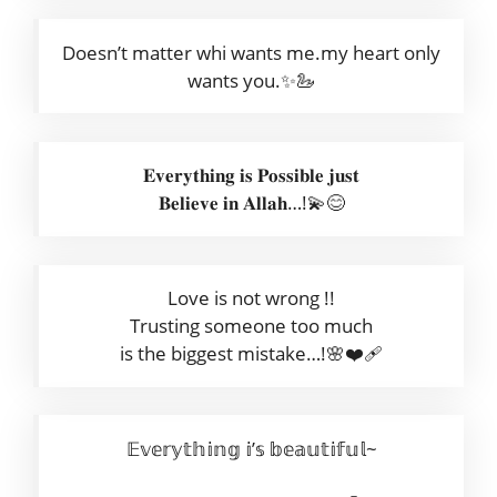
Doesn’t matter whi wants me.my heart only
wants you.✨🦢
𝐄𝐯𝐞𝐫𝐲𝐭𝐡𝐢𝐧𝐠 𝐢𝐬 𝐏𝐨𝐬𝐬𝐢𝐛𝐥𝐞 𝐣𝐮𝐬𝐭
𝐁𝐞𝐥𝐢𝐞𝐯𝐞 𝐢𝐧 𝐀𝐥𝐥𝐚𝐡…!💫😊
Love is not wrong !!
Trusting someone too much
is the biggest mistake…!🌸❤️🩹
𝔼𝕧𝕖𝕣𝕪𝕥𝕙𝕚𝕟𝕘 𝕚’𝕤 𝕓𝕖𝕒𝕦𝕥𝕚𝕗𝕦𝕝~