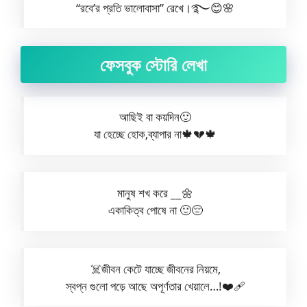
“রবে’র প্রতি ভালোবাসা” রেখে।࿐😊🌸
ফেসবুক স্টোরি লেখা
আছিই বা কয়দিন🙂
যা হেচ্ছে হোক,ব্যাপার না🍁💔🍁
মানুষ শখ করে __🌼
একাকিত্ব পোষে না 🙂😔
☠️জীবন কেটে যাচ্ছে জীবনের নিয়মে,
স্বপ্ন গুলো পড়ে আছে অপূর্ণতার খেয়ালে…!❤️‍🩹