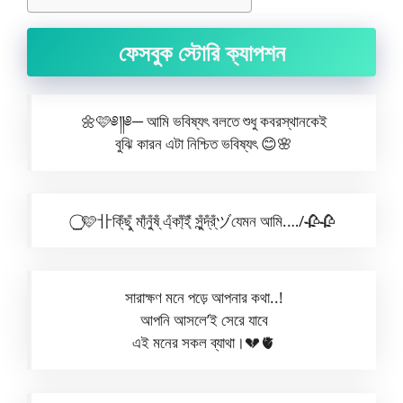
ফেসবুক স্টোরি ক্যাপশন
🌼🩷༅༎༅─ আমি ভবিষ্যৎ বলতে শুধু কবরস্থানকেই
বুঝি কারন এটা নিশ্চিত ভবিষ্যৎ 😊🌸
⎯⃝🩷卝কি্ঁছু্ঁ মা্ঁনু্ঁষ্ঁ এ্ঁকা্ঁই্ঁ সু্ঁন্দ্ঁর্ঁヅযেমন আমি.…/🥀🥀
সারাক্ষণ মনে পড়ে আপনার কথা..!
আপনি আসলে’ই সেরে যাবে
এই মনের সকল ব্যাথা।💔🫀