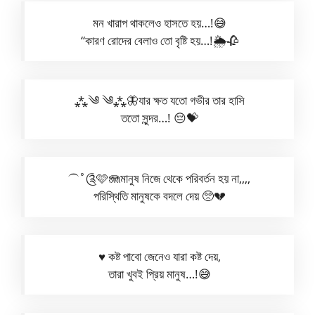
মন খারাপ থাকলেও হাসতে হয়…!😅
“কারণ রোদের বেলাও তো বৃষ্টি হয়…!🌦🥀
⁂༄ ༄⁂🦋যার ক্ষত যতো গভীর তার হাসি
ততো সুন্দর…! 😔💝
⏜˚༊🩷🪼মানুষ নিজে থেকে পরিবর্তন হয় না,,,,
পরিস্থিতি মানুষকে বদলে দেয় 🥺💔
♥ কষ্ট পাবো জেনেও যারা কষ্ট দেয়,
তারা খুবই প্রিয় মানুষ…!😅