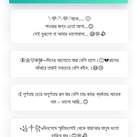
𓆩💜𓆪𓆩💜𓆪যাকে…. 🙂
পাওয়ার জন্য এতো আশা…😊
সেই বুঝলো না আমার ভালোবাসা… 😅🌸🥀
🦋🌼🩷༅༎༅─দিনের আলোতে যারা বেশি হাসে।🙂💔রাতের
আঁধারে তারাই সবচেয়ে বেশি কাঁদে.।😅😢
🤙পূর্ণতার চেয়ে অপূর্ণতার গল্প যার বেশি তার কাছে ব্যর্থতার আরেক
নাম – ভালো আছি..🙃
꧁༒꧂দিনশেষে স্মৃতিগুলোই থেকে যায়!আর মানুষ গুলো
হারিয়ে যায়।🙃🌸🥀