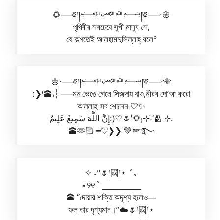
🌻──༅༎﷽༎༅──∙🌸
পৃথিবীর সবচেয়ে সুখী মানুষ সে,
যে অল্পতেই আলহামদুলিল্লাহ্ বলে°
🌼∙──༅༎﷽༎༅──∙🌺
:❯⁽🕋₎┆ ─‎‎‎‎‎‎‎‎‎‎‎‎‎‎‎‎‎‎‎‎‎‎‎‎‎‎‎‎‎‎‎‎‎‎‎‎‎‎‎‎‎‎‎‎‎‎‎‎‎‎‎‎‎‎‎‎‎‎‎‎‎‎‎‎‎‎‎‎‎‎‎‎‎‎‎‎‎‎‎‎‎‎‎‎‎‎‎‎‎‎‎‎‎‎‎‎‎‎‎‎‎‎‎‎‎‎‎‎‎‎‎‎‎‎‎‎‎‎‎‎‎‎‎‎‎‎‎‎‎‎‎‎‎‎‎‎‎‎‎‎‎‎‎‎‎‎‎‎‎‎‎‎‎‎‎‎‎‎‎‎‎‎‎‎‎‎‎‎‎‎‎‎‎‎‎‎‎‎‎‎‎‎‎‎‎‎‎‎‎‎‎‎‎‎‎‎‎‎‎‎‎‎‎‎‎‎‎‎‎‎‎‎‎‎‎‎‎‎‎‎‎‎‎‎‎‎‎‎‎‎‎‎‎‎‎‎‎‎‎‎‎‎‎‎‎‎‎‎‎‎‎‎‎‎‎‎‎‎‎‎‎‎‎‎‎‎‎‎‎‎‎‎‎‎‎‎‎‎‎‎‎‎‎‎‎‎‎‎‎‎‎‎‎‎‎‎‎‎‎‎‎‎‎‎‎‎‎‎‎‎‎‎‎‎‎‎‎‎‎‎‎‎‎‎‎‎‎‎‎‎‎‎‎‎‎‎‎‎‎‎‎‎‎‎‎‎‎‎‎‎‎‎‎‎‎‎‎‎‎‎‎‎‎‎‎‎‎‎‎‎‎‎‎‎‎‎‎‎‎─‎‎‎‎‎‎‎‎‎‎‎‎‎‎‎‎‎‎‎‎‎‎‎‎‎‎‎‎‎‎‎‎‎‎‎‎‎‎‎‎‎‎‎‎‎‎‎‎‎‎‎‎‎‎‎‎‎‎‎‎‎‎‎‎‎‎‎‎‎‎‎‎‎‎‎‎‎‎‎মন ভেঙে গেলে সিজদায় যাও,নীরব দো‘আ করো
আল্লাহ সব শোনেন 🤍✨
إِنَّ اللَّهَ سَمِيعٌ عَلِيمٌ:)♡🌷⁽🌻₎⊹-‘́🫂 ⊹.
🕋🫶🏻 ━♡َ❯❯ 💚🪽࿐
✧ ˖°🌷།國།⋆ ˚｡
⋆୨୧˚ ⎯⎯⎯⎯⎯⎯⎯⎯
🕋 “দোয়ার শক্তি অদৃশ্য হলেও—
ফল তার দৃশ্যমান।”☁️🌷།國།⋆