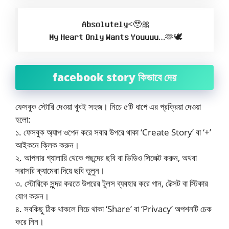
𝐀𝐛𝐬𝐨𝐥𝐮𝐭𝐞𝐥𝐲<🥹🎀
𝐌𝐲 𝐇𝐞𝐚𝐫𝐭 𝐎𝐧𝐥𝐲 𝐖𝐚𝐧𝐭𝐬 𝐘𝐨𝐮𝐮𝐮𝐮…🫶🕊️
facebook story কিভাবে দেয়
ফেসবুক স্টোরি দেওয়া খুবই সহজ। নিচে ৫টি ধাপে এর প্রক্রিয়া দেওয়া
হলো:
​১. ফেসবুক অ্যাপ ওপেন করে সবার উপরে থাকা ‘Create Story’ বা ‘+’
আইকনে ক্লিক করুন।
২. আপনার গ্যালারি থেকে পছন্দের ছবি বা ভিডিও সিলেক্ট করুন, অথবা
সরাসরি ক্যামেরা দিয়ে ছবি তুলুন।
৩. স্টোরিকে সুন্দর করতে উপরের টুলস ব্যবহার করে গান, টেক্সট বা স্টিকার
যোগ করুন।
৪. সবকিছু ঠিক থাকলে নিচে থাকা ‘Share’ বা ‘Privacy’ অপশনটি চেক
করে নিন।