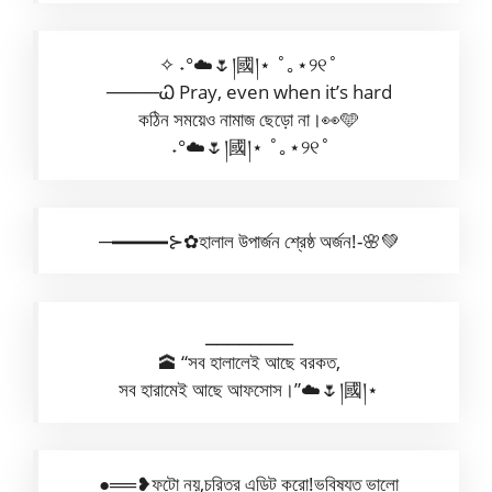
‎‎‎‎‎‎‎‎‎‎‎‎‎‎‎‎‎‎‎‎‎‎‎‎‎‎‎‎‎‎‎‎‎‎‎‎‎‎‎‎‎‎‎‎‎‎‎‎‎‎‎‎‎‎‎‎‎‎‎‎‎‎‎‎‎‎‎‎‎‎‎‎‎‎‎‎‎‎‎‎‎‎‎‎‎‎‎‎‎‎‎‎‎‎‎‎‎‎‎‎‎‎‎‎‎‎‎‎✧ ˖°☁️🌷།國།⋆ ˚｡⋆୨୧˚
─‎‎‎‎‎‎‎‎‎‎‎‎‎‎‎‎‎‎‎‎‎‎‎‎‎‎‎‎‎‎‎‎‎‎‎‎‎‎‎‎‎‎‎‎‎‎‎‎‎‎‎‎‎‎‎‎‎‎‎‎‎‎‎‎‎‎‎‎‎‎‎‎‎‎‎‎‎‎‎‎‎‎‎‎‎‎‎‎‎‎‎‎‎‎‎‎‎‎‎‎‎‎‎‎‎‎‎‎‎‎‎‎‎‎‎‎‎‎‎‎‎‎‎‎‎‎‎‎‎‎‎‎‎‎‎‎‎‎‎‎‎‎‎‎‎‎‎‎‎‎‎‎‎‎‎‎‎‎‎‎‎‎‎‎‎‎‎‎‎‎‎‎‎‎‎‎‎‎‎‎‎‎‎‎‎‎‎‎‎‎‎‎‎‎‎‎‎‎‎‎‎‎‎‎‎‎‎‎‎‎‎‎‎‎‎‎‎‎‎‎‎‎‎‎‎‎‎‎‎‎‎‎‎‎‎‎‎‎‎‎‎‎‎‎‎‎‎‎‎‎‎‎‎‎‎‎‎‎‎‎‎‎‎‎‎‎‎‎‎‎‎‎‎‎‎‎‎‎‎‎‎‎‎‎‎‎‎‎‎‎‎‎‎‎‎‎‎‎‎‎‎‎‎‎‎‎‎‎‎‎‎‎‎‎‎‎‎‎‎‎‎‎‎‎‎‎‎‎‎‎‎‎‎‎‎‎‎‎‎‎‎‎‎‎‎‎‎‎‎‎‎‎‎‎‎‎‎‎‎‎‎‎‎‎‎‎‎‎‎‎‎‎‎‎‎‎‎‎‎─‎‎‎‎‎‎‎‎‎‎‎‎‎‎‎‎‎‎‎‎‎‎‎‎‎‎‎‎‎‎‎‎‎‎‎‎‎‎‎‎‎‎‎‎‎‎‎‎‎‎‎‎‎‎‎‎‎‎‎‎‎‎‎‎‎‎‎‎‎‎‎‎‎‎‎‎‎‎‎‎─‎‎‎‎‎‎‎‎‎‎‎‎‎‎‎‎‎‎‎‎‎‎‎‎‎‎‎‎‎‎‎‎‎‎‎‎‎‎‎‎‎‎‎‎‎‎‎‎‎‎‎‎‎‎‎‎‎‎‎‎‎‎‎‎‎‎‎‎‎‎‎‎‎‎‎‎‎‎‎‎‎‎‎‎‎‎‎‎‎‎‎‎‎‎‎‎‎‎‎‎‎‎‎‎‎‎‎‎‎‎‎‎‎‎‎‎‎‎‎‎‎‎‎‎‎‎‎‎‎‎‎‎‎‎‎‎‎‎‎‎‎‎‎‎‎‎‎‎‎‎‎‎‎‎‎‎‎‎‎‎‎‎‎‎‎‎‎‎‎‎‎‎‎‎‎‎‎‎‎‎‎‎‎‎‎‎‎‎‎‎‎‎‎‎‎‎‎‎‎‎‎‎‎‎‎‎‎‎‎‎‎‎‎‎‎‎‎‎‎‎‎‎‎‎‎‎‎‎‎‎‎‎‎‎‎‎‎‎‎‎‎‎‎‎‎‎‎‎‎‎‎‎‎‎‎‎‎‎‎‎‎‎‎‎‎‎‎‎‎‎‎‎‎‎‎‎‎‎‎‎‎‎‎‎‎‎‎‎‎‎‎‎‎‎‎‎‎‎‎‎‎‎‎‎‎‎‎‎‎‎‎‎‎‎‎‎‎‎‎‎‎‎‎‎‎‎‎‎‎‎‎‎‎‎‎‎‎‎‎‎‎‎‎‎‎‎‎‎‎‎‎‎‎‎‎‎‎‎‎‎‎‎‎‎‎‎‎‎‎‎‎‎─‎‎‎‎‎‎‎‎‎‎‎‎‎‎‎‎‎‎‎‎‎‎‎‎‎‎‎‎‎‎‎‎‎‎‎‎‎‎‎‎‎‎‎‎‎‎‎‎‎‎‎‎‎‎‎‎‎‎‎‎‎‎‎‎‎‎‎‎‎‎‎‎‎‎‎‎‎Ꮗ ‎‎‎‎‎‎‎‎‎‎‎‎‎‎‎‎‎‎‎‎‎‎‎‎‎‎‎‎‎‎‎‎‎‎‎‎‎‎‎‎‎‎‎‎‎‎‎‎‎‎‎‎‎‎‎‎‎‎‎‎‎‎‎‎‎‎‎‎‎‎‎‎‎‎‎‎‎‎‎‎‎‎‎‎‎‎‎‎‎‎‎‎Pray, even when it’s hard
কঠিন সময়েও নামাজ ছেড়ো না।👀🩵
‎‎‎‎‎‎‎‎‎‎‎‎‎‎‎‎‎‎‎‎‎‎‎‎‎‎‎‎‎‎‎‎‎‎‎‎‎‎‎‎‎‎‎‎‎‎‎‎‎‎‎‎‎‎‎‎‎‎‎‎‎‎‎‎‎‎‎‎‎‎‎‎‎‎‎‎‎‎‎‎‎‎‎‎‎‎‎‎‎‎‎‎‎‎‎‎‎‎‎‎‎‎‎‎‎‎‎‎ ˖°☁️🌷།國།⋆ ˚｡⋆୨୧˚
─━━━⊱✿হালাল উপার্জন শ্রেষ্ঠ অর্জন!-🌸💚
⎯⎯⎯⎯⎯⎯⎯⎯
🕋 “সব হালালেই আছে বরকত,
সব হারামেই আছে আফসোস।”☁️🌷།國།⋆
●══❥ফটো নয়,চরিত্র এডিট করো!ভবিষ্যত ভালো