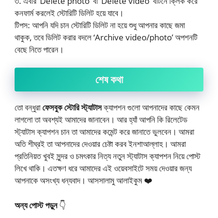
৩. এবার ‘Delete photo’ বা ‘Delete video’ বাটনে ক্লিক করে
কনফার্ম করলেই স্টোরিটি ডিলিট হয়ে যাবে।
​টিপস: আপনি যদি চান স্টোরিটি ডিলিট না হয়ে শুধু আপনার কাছে জমা
থাকুক, তবে ডিলিট করার বদলে ‘Archive video/photo’ অপশনটি
বেছে নিতে পারেন।
শেষ কথা
তো বন্ধুরা
ফেসবুক স্টোরি স্ট্যাটাস
ক্যাপশন গুলো আপনাদের কাছে কেমন
লাগলো তা অবশ্যই আমাদের জানাবেন। আর হ্যাঁ আপনি কি রিলেটেড
স্ট্যাটাস ক্যাপশন চান তা আমাদের কমেন্ট করে জানাতে ভুলবেন। আমরা
অতি শীঘ্রই তা আপনাদের দেওয়ার চেষ্টা করব ইনশাআল্লাহ। আমরা
প্রতিনিয়ত খুবই সুন্দর ও চমৎকার নিত্য নতুন স্ট্যাটাস ক্যাপশন নিয়ে পোস্ট
লিখে থাকি। এতক্ষণ ধরে আমাদের এই ওয়েবসাইটে সময় দেওয়ার জন্য
আপনাকে অসংখ্য ধন্যবাদ। আসসালামু আলাইকুম ❤️
অন্য পোস্ট পড়ুন
👇