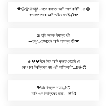
🖤🦋🌼🩷༅༎༅─যাকে বাস্তবে আমি স্পর্শ করিনি..☺️😔
কল্পনাতে তাকে আমি জরিয়ে ধরেছি🥀💔
🎀তুমি অনেক বিষাক্ত 😔
—তবুও,,তোমাতেই আমি আসক্ত 🙂💔
💫💔❤️দিনে দিনে আমি বুঝতে পেরেছি যে
একা থাকা বিরক্তিকর নয়, এটি শান্তিপূর্ণ'”…!!🤟😎
💝তার উজ্জ্বল শহরে,,!🙃
আমি এক বিরক্তিকর ছায়া,,।🌸🥰