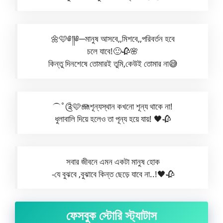
🌼🩷༅༎༅─মানুষ আসবে,,মিশবে,,পরিবর্তন হবে
চলে যাবে!🙂🥀🌸
কিন্তু দিনশেষে তোমারই তুমি,কেউই তোমার না😅
⏜˚༊🩷🪼শূন্যস্থান কখনো শূন্য থাকে না!
ধুলাবালি দিয়ে হলেও তা পূন্য হয়ে যায়! 🖤🥀
সবার জীবনে এমন একটা মানুষ হোক
-যে বুঝবে ,বুঝাবে কিন্ত ছেড়ে যাবে না..!🖤🥀
ফেসবুক স্টোরি স্ট্যাটাস