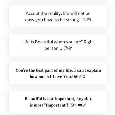
Accept the reality. life will not be
easy you have to be strong..!🤍🌸
Life is Beautiful when you are” Right
person…”🙂🌸
𝐘𝐨𝐮’𝐫𝐞 𝐭𝐡𝐞 𝐛𝐞𝐬𝐭 𝐩𝐚𝐫𝐭 𝐨𝐟 𝐦𝐲 𝐥𝐢𝐟𝐞. 𝐈 𝐜𝐚𝐧’𝐭 𝐞𝐱𝐩𝐥𝐚𝐢𝐧
𝐡𝐨𝐰 𝐦𝐮𝐜𝐡 𝐈 𝐋𝐨𝐯𝐞 𝐘𝐨𝐮.!❤️‍🩹🌷
𝐁𝐞𝐚𝐮𝐭𝐢𝐟𝐮𝐥 𝐢𝐬 𝐧𝐨𝐭 𝐈𝐦𝐩𝐨𝐫𝐭𝐚𝐧𝐭, 𝐋𝐨𝐲𝐚𝐥𝐭’𝐲
𝐢𝐬 𝐦𝐨𝐬𝐭 “𝐈𝐦𝐩𝐨𝐫𝐭𝐚𝐧𝐭”!!😊✨❤️‍🩹