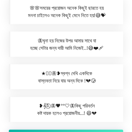
🌸🌸সময়ের প্রয়োজন অনেক কিছুই ছারতে হয়
মননা চাইলেও অনেক কিছুই মেনে নিতে হয়!😅💝
🦋ঘৃনা হয় নিজের উপর আমার সাথে যা
হচ্ছে সেটার জন্য দায়ী আমি নিজেই..!😅❤️‍🩹
★⋆⃝🦋❥︎স্বপ্ন দেখি একদিকে
বাস্তবতা নিয়ে যায় অন্য দিকে !💔🥲
❥︎𝄟≛⃝.🦋🖤°°🤍🦋কিছু পরিবর্তন
কষ্ট দায়ক হলেও প্রয়োজনীয়…! 😄💔