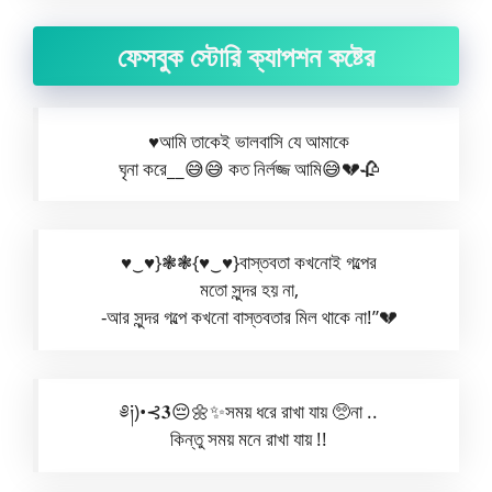
ফেসবুক স্টোরি ক্যাপশন কষ্টের
♥️আমি তাকেই ভালবাসি যে আমাকে
ঘৃনা করে__😅😅 কত নির্লজ্জ আমি😅💔🥀
♥︎‿♥︎}❃❃{♥︎‿♥︎}বাস্তবতা কখনোই গল্পের
মতো সুন্দর হয় না,
-আর সুন্দর গল্পে কখনো বাস্তবতার মিল থাকে না!”💔
༅༏)•⊰𝟑😔🌼✨সময় ধরে রাখা যায় 🥺না ..
কিন্তু সময় মনে রাখা যায় !!