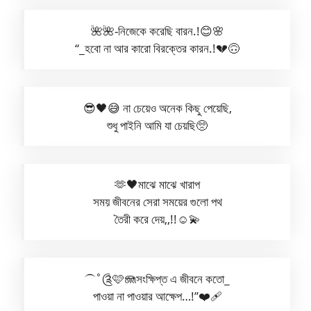
🌺🌺-নিজেকে করেছি বারন.!😊🌸
“_হবো না আর কারো বিরক্তের কারন.!💔🙃
😎🖤😅 না চেয়েও অনেক কিছু পেয়েছি,
শুধু পাইনি আমি যা চেয়ছি🥺
🫶🖤মাঝে মাঝে খারাপ
সময় জীবনের সেরা সময়ের গুলো পথ
তৈরী করে দেয়,,!!☺️💫
⏜˚༊🩷🪼সংক্ষিপ্ত এ জীবনে কতো_
পাওয়া না পাওয়ার আক্ষেপ…!”❤️‍🩹