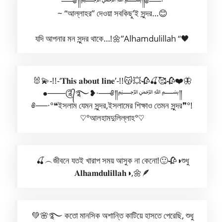
──༅༎﷽༎༅──∙
~ “আল্লাহর” দেওয়া সবকিছু’ই সুন্দর…😊
যদি আপনার মন সুন্দর থাকে…!🌼”Alhamdulillah “🖤
🐰💫-!!-‘𝐓𝐡𝐢𝐬 𝐚𝐛𝐨𝐮𝐭 𝐥𝐢𝐧𝐞’-!!😽💥🥀🍒🥰🥀❤️🦋
●───༊᭄࿐❥∙──༅༎﷽༎
༅──∙°❝ইসলাম যেমন সুন্দর,ইসলামের শিক্ষাও তেমন সুন্দর❞°!
♡︎°আলহামদুলিল্লাহ°♡︎
🍒︵জীবনে যতই খারাপ সময় আসুক না কেনো!🙂🥀◑শুধু
𝐀𝐥𝐡𝐚𝐦𝐝𝐮𝐥𝐢𝐥𝐥𝐚𝐡◑,🌼🪶
💚🌸࿐ কতো মানসিক অশান্তি কাটিয়ে হাসতে পেরেছি, শুধু