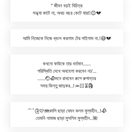
“ জীবন বড়ই বিচিত্র
সন্ধ্যা কাটে না, অথচ বছর কেটে যায়!!😊💔
আমি নিজেকে নিজে ধ্বংস করলাম টের পাইলাম না.!😅💔
কখনো কাউকে তার বর্তমান……
পরিস্থিতি দেখে অবহেলা করবেন না/…
……🤕🥀মনে রাখবেন রুপে রুপান্তর
সময় কিন্তু জাদুকর..!🫴🏻⏳🗿
⏜˚༊🩷🪼কালি ছাড়া যেমন কলম মুল্যহীন..!🥀
তেমনি নামাজ ছাড়া মুসলিম মুল্যহীন..🌺