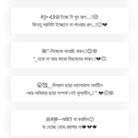
༅༏)•⊰𝟑🌼ইচ্ছে টা খুব অল্প….!😔
কিন্তু প্রতিটা ইচ্ছেতে না পাওয়ার গল্প…!🙂💔
🌺”-নিজেকে করেছি বারন.!😊🌸
“_হবো না আর কারো বিরক্তের কারন.!💔🙃
🤫🥰__বিশ্বাস ছাড়া ভালোবাসা অর্থহীন
-আর অধিকার ছাড়া সম্পর্ক নেই মূল্যহীন,,! ” 💔🙃🌸
🌼༅༎༅─আছিই বা কয়দিন🙂
যা হেচ্ছে হোক,ব্যাপার না🍁💔🍁