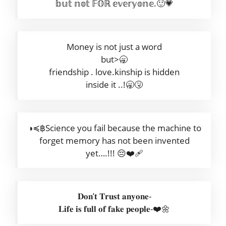
𝕓𝕦𝕥 𝕟𝕠𝕥 𝔽𝕆ℝ 𝕖𝕧𝕖𝕣𝕪𝕠𝕟𝕖.🙂💗
Money is not just a word
but>🥱
friendship . love.kinship is hidden
inside it ..!🥱🤧
◑≼฿Science you fail because the machine to
forget memory has not been invented
yet….!!! 😔❤️‍🩹
𝐃𝐨𝐧’𝐭 𝐓𝐫𝐮𝐬𝐭 𝐚𝐧𝐲𝐨𝐧𝐞-
𝐋𝐢𝐟𝐞 𝐢𝐬 𝐟𝐮𝐥𝐥 𝐨𝐟 𝐟𝐚𝐤𝐞 𝐩𝐞𝐨𝐩𝐥𝐞-❤️🌼