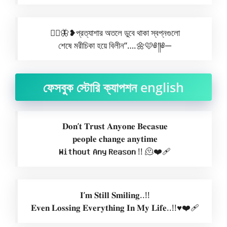
⋆⃝🦋❥︎প্রত্যাশার অতলে ডুবে থাকা স্বপ্নগুলো
শেষে মরীচিকা হয়ে বিলীন”….🌼🩷༅༎༅─
ফেসবুক স্টোরি ক্যাপশন english
𝐃𝐨𝐧’𝐭 𝐓𝐫𝐮𝐬𝐭 𝐀𝐧𝐲𝐨𝐧𝐞 𝐁𝐞𝐜𝐚𝐬𝐮𝐞
𝐩𝐞𝐨𝐩𝐥𝐞 𝐜𝐡𝐚𝐧𝐠𝐞 𝐚𝐧𝐲𝐭𝐢𝐦𝐞
𝐖𝐢𝐭𝐡𝐨𝐮𝐭 𝐀𝐧𝐲 𝐑𝐞𝐚𝐬𝐨𝐧 !! 🫠❤️‍🩹
𝐈’𝐦 𝐒𝐭𝐢𝐥𝐥 𝐒𝐦𝐢𝐥𝐢𝐧𝐠..!!
𝐄𝐯𝐞𝐧 𝐋𝐨𝐬𝐬𝐢𝐧𝐠 𝐄𝐯𝐞𝐫𝐲𝐭𝐡𝐢𝐧𝐠 𝐈𝐧 𝐌𝐲 𝐋𝐢𝐟𝐞..!!♥️❤️🩹