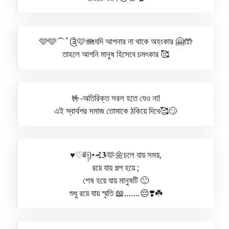
🩵🩵⏜˚༊🩷🪼যদি আপনার না থাকে অহংকার 🤗🤲
তাহলে আপনি মানুষ হিসেবে চমৎকার 🥰
🤟-অতিরিক্ত সরল হতে যেও না!
এই স্বার্থপর সমাজ তোমাকে ঠকিয়ে দিবে🥰😏
♥︎♡༅༏)•⊰𝟑🫶🌼চলে যায় সময়,
রয়ে যায় গল্প হয়ে ;
শেষ হয়ে যায় মানুষটি 🙂
শুধু রয়ে যায় স্মৃতি 📖…….😔❣️☘️