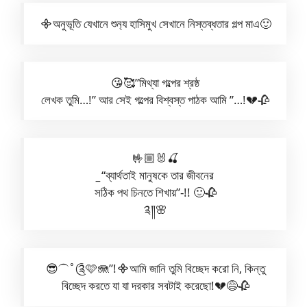
᯽অনুভূতি যেখানে শুন‍্য হাসিমুখ সেখানে নিস্তব্ধতার গল্প মাএ🙂
😘🥰”মিথ্যা গল্পের শ্রষ্ঠ
লেখক তুমি…!” আর সেই গল্পের বিশ্বস্ত পাঠক আমি ”…!💔🥀
🤟🏼🐰🍒
_
“ব্যার্থতাই মানুষকে তার জীবনের
সঠিক পথ চিনতে শিখায়”-!! 🙂🥀
༉༎🌸
😎⏜˚༊🩷🪼”!᯽আমি জানি তুমি বিচ্ছেদ করো নি, কিন্তু
বিচ্ছেদ করতে যা যা দরকার সবটাই করেছো!💔😅🥀