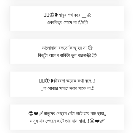
⋆⃝🦋❥︎মানুষ শখ করে __🌼
একাকিত্ব পোষে না 🙂😔
ভালোবাসা বলতে কিচ্ছু হয় না 😅
কিছুটা আবেগ বাকিটা ভুল ধারনা😅🥺
⋆⃝🦋❥︎নিরবতা অনেক কথা বলে..!
_যা বোঝার ক্ষমতা সবার থাকে না.❗
😎❤️‍🩹মানুষের পেছনে যেটা হাটে তার নাম ছায়া,,
মানুষ যার পেছনে হাটে তার নাম মায়া..!😔❤️‍🩹