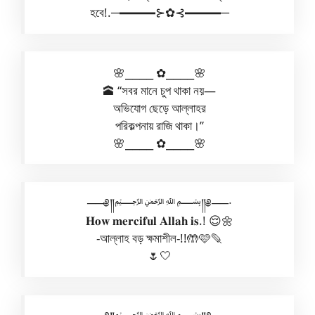
হবে!.─━━━⊱✿⊰━━━─
🌸⎯⎯⎯⎯ ✿⎯⎯⎯⎯🌸
🕋 “সবর মানে চুপ থাকা নয়—
অভিযোগ ছেড়ে আল্লাহর
পরিকল্পনায় রাজি থাকা।”
🌸⎯⎯⎯⎯ ✿⎯⎯⎯⎯🌸
──༅༎﷽༎༅──∙
𝐇𝐨𝐰 𝐦𝐞𝐫𝐜𝐢𝐟𝐮𝐥 𝐀𝐥𝐥𝐚𝐡 𝐢𝐬.! 😌🌼
-আল্লাহ বড় ক্ষমাশীল-!!🤲🩷🪶
🌷🤍