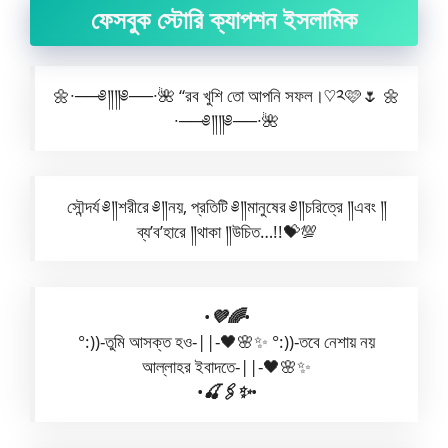
ফেসবুক স্টোরি ক্যাপশন ইসলামিক
🌼∙──༅༎༎༅──∙🌺 “রব খুশি তো আপনি সফল।♡༢🩷🌷 🌼
∙──༅༎༎༅──∙🌺
সৌন্দর্য ༅༎শরীরে ༅༎নয়, প্রতিটি ༅༎মানুষের ༅༎চরিত্রে ༎এবং ༎
ব্য’ব’হারে ༎থাকা ༎উচিত…!!💝💯
•
💜🌈
•
°:))-তুমি আসক্ত হও-||-🖤🌸✨ °:))-তবে নেশায় নয়
আল্লাহর ইবাদতে-||-🖤🌸✨
•
🍒🖇️✨
•