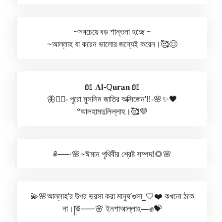
~সবচেয়ে বড় শান্তনা হচ্ছে ~
~আল্লাহ যা করেন ভালোর জন্যেই করেন।🥰😌
📖 𝐀𝐥-Q𝐮𝐫𝐚𝐧 📖
🦋◎⃝- পুরো মুসলিম জাতির অক্সিজেন’!!-🌸✨🖤
°আলহামদুলিল্লাহ।🥰💜
༅──∙🌸~ঈমান পৃথিবীর শ্রেষ্ট সম্পদ!🌻🌸
💫🌸আল্লাহ’র উপর ভরসা করা মানুষ’গুলা
_
🤍❤️ কখনো ঠকে
না।༎༅──∙🌸 ইনশাআল্লাহ—✊💝