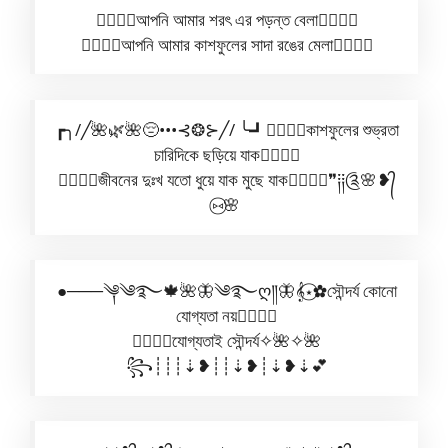
✿⃟✺⃟আপনি আমার শরৎ এর পড়ন্ত বেলা✿⃟✺⃟
✿⃟✺⃟আপনি আমার কাশফুলের সাদা রঙের মেলা✿⃟✺⃟
┏╮/╱🌺🌿🌺😔•••⊰❂⊱╱/ ╰┛✿⃟✺⃟কাশফুলের শুভ্রতা
চারিদিকে ছড়িয়ে যাক✿⃟✺⃟
✿⃟✺⃟জীবনের দুঃখ যতো ধুয়ে যাক মুছে যাক✿⃟✺⃟❞༐༐༊🌸❥᭄
⑅⃝🌸
●───༆༄࿐🍁🌺🦋༄࿐ღ༎🦋𝄞⋆⃝✿সৌন্দর্য কোনো
যোগ্যতা নয়✿⃟✺⃟
✿⃟✺⃟যোগ্যতাই সৌন্দর্য✧🌺✧🌺
꧂┊┊┊⇣❥┊┊⇣❥┊⇣❥⇣💕