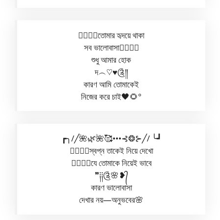
✿⃟✺⃟তোমার হৃদয়ে থাকা
সব ভালোবাসা✿⃟✺⃟
শুধু আমার হোক
দ︵♡︎♥︎༊༎
কারণ আমি তোমাকেই
নিজের করে চাই🖤🌻°
┏╮/╱🌺🌿🌺🥰•••⊰❂⊱╱/ ╰┛
✿⃟✺⃟স্বপ্ন তাকেই নিয়ে দেখো
✿⃟✺⃟যে তোমাকে নিয়েই ভাবে
❞༐༐༊🌸❥᭄
কারণ ভালোবাসা
দেখার নয়—অনুভবের🌸