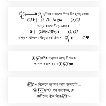
༆᭄̲̲̲̞̎̎͢༊═══❥༊᭄দুনিয়ায় সবচেয়ে পিওর থিং হচ্ছে ভাগ্য
༊᭄❥┼─༊ 🥀✨💫ღ●───༊,༊᭄
ভাগ্য থাকলে উড়ে আসবে,
❥┼─༊🌺😌💖ღ●───༊”༊᭄
ভাগ্য না থাকলে দৌড়েও ধরা যাবে না।༊᭄ ●───🥀🖤
🦋𝄞⋆⃝ সঠিক মানুষের কাছে নিজেকে
প্রমাণ করতে হয় না🦋𝄞⋆⃝⎯⃝❤️
🦋⃞࿐ নিজেকে প্রকাশ করার ইচ্ছেনেই…
🦋𝄞⋆⃝⎯⃝🩵🌻 যার প্রয়োজন, সে
এমনিতেই খুঁজে নিবে🦋⃞࿐