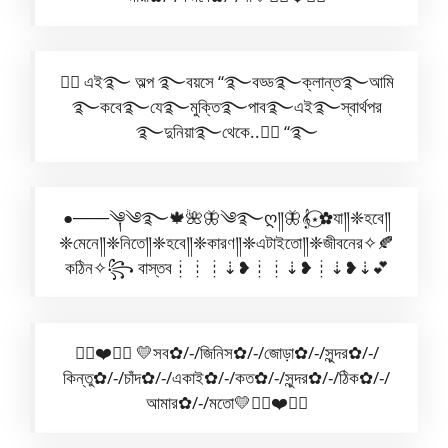
🧚‍♀️ এই࿐ অল্প ࿐বয়সে “࿐বড্ড࿐ক্লান্ত࿐আমি
࿐কবে࿐যে࿐মুক্তি࿐পাব࿐এই࿐স্বার্থপর
࿐দুনিয়া࿐থেকে..🧚‍♀️ “࿐
●───༆༄࿐🍁🌺🦋༄࿐ღ༎🦋𝄞⋆⃝✿যা༎❈হবে༎
❈মেনে༎❈নিতে༎❈হবে༎❈কারণ༎❈এটাইতো༎❈জীবনের✧🍂
কঠিন✧꧂ বাস্তব┊┊┊⇣❥┊┊⇣❥┊⇣❥⇣💕
✿⃟❤️✺⃟ 💛সব✿/-/জিনিস✿/-/জোড়া✿/-/সুন্দর✿/-/
কিন্তু✿/-/চাঁদ✿/-/একাই✿/-/কত✿/-/সুন্দর✿/-/ঠিক✿/-/
আমার✿/-/মতো💛✿⃟❤️✺⃟