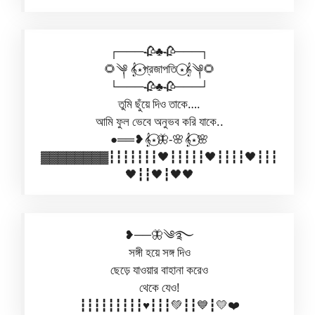
┌───🥀♣🥀───┐
🌻༆ 𝄞⋆⃝প্রজাপতি ⋆⃝𝄞༆🌻
└───🥀♣🥀───┘
তুমি ছুঁয়ে দিও তাকে….
আমি ফুল ভেবে অনুভব করি যাকে..
●══❥𝄞⋆⃝🦋-🌸𝄞⋆⃝🌸
▓▓▓▓▓▓▓▓┇┇┇┇┇┇┇🖤┇┇┇┇┇🖤┇┇┇┇🖤┇┇┇
🖤┇┇🖤┇🖤🖤
❥──🦋༄࿐
সঙ্গী হয়ে সঙ্গ দিও
ছেড়ে যাওয়ার বাহানা করেও
থেকে যেও!
┇┇┇┇┇┇┇┇┇♥️┇┇┇💚┇┇💙┇💛❤️