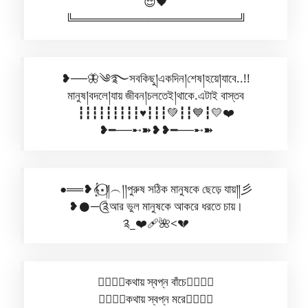
😌🖤
╚════════════════════╝
❥──🦋༄࿐সবকিছু།একদিন།শেষ།হয়ে།যাবে..!!
মানুষ།বদলে།যায় জীবন།চলতেই།থাকে.এটাই বাস্তব
┇┇┇┇┇┇┇┇┇♥️┇┇┇💚┇┇💙┇💛❤️
❥━──➸➽❥❥━──➸➽
●══❥𝄞⋆⃝༎︵།།পুরুষ সঠিক মানুষকে ছেড়ে যায়༎彡
❥𒊹︎─༊আর ভুল মানুষকে আকরে ধরতে চায়।
༉_❤️‍🩹🌺<💔
✿⃟✺⃟কথায় স্বপ্ন বাঁচে✿⃟✺⃟
✿⃟✺⃟কথায় স্বপ্ন মরে✿⃟✺⃟