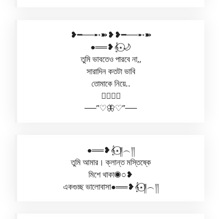
❥━──➸➽❥❥━──➸➽
●══❥𝄞⋆⃝🌙
তুমি ভাবতেও পারবে না,,
সারাদিন কতটা ভাবি
তোমাকে নিয়ে..
✿⃟✺⃟
──”♡🦋♡”──
●══❥𝄞⋆⃝༎︵།།
তুমি আমার। ক্লান্ত মস্তিষ্কে
মিশে থাকা◉○❥
একগুচ্ছ ভালোবাসা●══❥𝄞⋆⃝༎︵།།