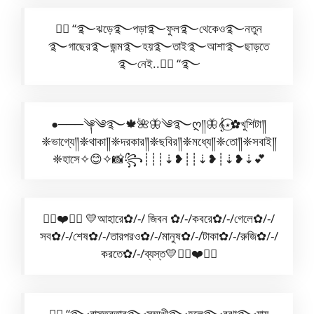
🧚‍♀️ “࿐ঝড়ে࿐পড়া࿐ফুল࿐থেকেও࿐নতুন
࿐গাছের࿐জন্ম࿐হয়࿐তাই࿐আশা࿐ছাড়তে
࿐নেই..🧚‍♀️ “࿐
●───༆༄࿐🍁🌺🦋༄࿐ღ༎🦋𝄞⋆⃝✿খুশিটা༎
❈ভাগ্যে༎❈থাকা༎❈দরকার༎❈ছবির༎❈মধ্যে༎❈তো༎❈সবাই༎
❈হাসে✧😊✧📸꧂┊┊┊⇣❥┊┊⇣❥┊⇣❥⇣💕
✿⃟❤️✺⃟ 💛আহারে✿/-/ জিবন ✿/-/কবরে✿/-/গেলে✿/-/
সব✿/-/শেষ✿/-/তারপরও✿/-/মানুষ✿/-/টাকা✿/-/রুজি✿/-/
করতে✿/-/ব্যস্ত💛✿⃟❤️✺⃟
🧚‍♀️ “࿐বাস্তবতার࿐সম্মুখী࿐হলে࿐বুঝা࿐যায়