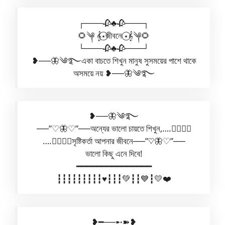
┌───🥀♣🥀───┐
🌻༆ 𝄞⋆⃝জীবনে ⋆⃝𝄞༆🌻
└───🥀♣🥀───┘
❥──🦋༄࿐একা বাচতে শিখুন মানুষ সুসময়ের পাশে থাকে
অসময়ে নয় ❥──🦋༄࿐
❥──🦋༄࿐
──”♡🦋♡”──অন্যের ভালো চায়তে শিখুন,….✿⃟✺⃟
….✿⃟✺⃟সৃষ্টিকর্তা আপনার জীবনে──”♡🦋♡”──
ভালো কিছু এনে দিবে!
━━━━━━━━━━━━━━━
┇┇┇┇┇┇┇┇┇♥️┇┇┇💚┇┇💙┇💛❤️
❥━──➸➽❥