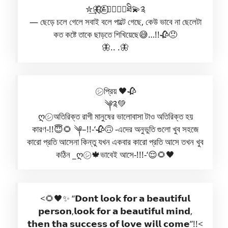
✮͢🦋⃟≛⃝❤️‍🔥✮⃝ཐི💫༉
— ছেড়ে চলে গেলে সবাই বলে পাল্টে গেছে, কেউ ভাবে না ছেলেটা
কত কষ্টে তাকে ছাড়তে শিখিয়েছে😅…!!🥀😞
🦋.. .🦋
㋛︎প্রিয় 🖤🥀
༆༉💚
ღ㋛︎অতিরিক্ত রাগী মানুষের ভালোবাসা টাও অতিরিক্ত হয়
কারণ-!!😇🌻 ༆–!!-‘🥀🙃 -এদের অনুভুতি গুলো খুব সহজে
কারো প্রতি আসেনা কিন্তু যখন একবার কারো প্রতি আসে তখন খুব
কঠিন _ღ㋛🍁ভাবেই আসে-!!!-‘😌🌻🖤
<🌻🖤✨ “𝗗𝗼𝗻𝘁 𝗹𝗼𝗼𝗸 𝗳𝗼𝗿 𝗮 𝗯𝗲𝗮𝘂𝘁𝗶𝗳𝘂𝗹
𝗽𝗲𝗿𝘀𝗼𝗻,𝗹𝗼𝗼𝗸 𝗳𝗼𝗿 𝗮 𝗯𝗲𝗮𝘂𝘁𝗶𝗳𝘂𝗹 𝗺𝗶𝗻𝗱,
𝘁𝗵𝗲𝗻 𝘁𝗵𝗮 𝘀𝘂𝗰𝗰𝗲𝘀𝘀 𝗼𝗳 𝗹𝗼𝘃𝗲 𝘄𝗶𝗹𝗹 𝗰𝗼𝗺𝗲”!!<