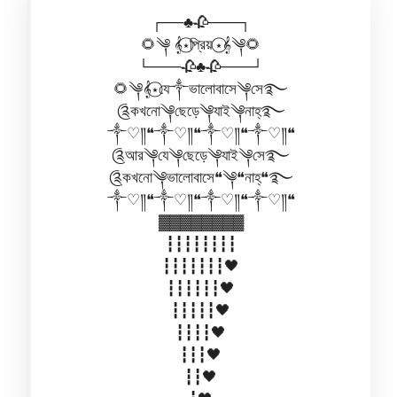
┌──♣🥀───┐
🌻༆ 𝄞⋆⃝প্রিয় ⋆⃝𝄞༆🌻
└───🥀♣🥀───┘
🌻༆𝄞⋆⃝যে༒ভালোবাসে༆সে࿐
༊কখনো༆ছেড়ে༆যাই༆নাহ্࿐
༒♡༎❝༒♡༎❝༒♡༎❝༒♡༎❝
༊আর༆যে༆ছেড়ে༆যাই༆সে࿐
༊কখনো༆ভালোবাসে❝༆❝নাহ্❝࿐
༒♡༎❝༒♡༎❝༒♡༎❝༒♡༎❝
▓▓▓▓▓▓▓▓
┇┇┇┇┇┇┇┇
┇┇┇┇┇┇┇🖤
┇┇┇┇┇┇🖤
┇┇┇┇┇🖤
┇┇┇┇🖤
┇┇┇🖤
┇┇🖤