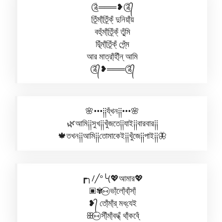
༊═══❥༊᭄
ত্রি্ঁমা্ঁত্রি্ঁক্ঁ দুনিয়া্ঁয়
বহু্ঁমা্ঁত্রি্ঁক্ঁ তু্ঁমি
দ্বি্ঁমা্ঁত্রি্ঁক্ঁ প্রে্ঁম
আর মাত্রা্ঁহী্ঁন্ আমি
༊᭄❥═══༊᭄
🌸•••༐༐য্ঁখন༐༐•••🌸
🌿আমি༐༐সুখ༐༐খুঁজতে༐༐যাই༐༐বারবার༐༐
🍁তখন༐༐আমি༐༐তোমাকেই༐༐খুঁজে༐༐পাই༐༐🦋
┏╮/╱°╰(💖আমার💖
▣✾⑅⃝ ভা্ঁলো্ঁবা্ঁসা্ঁ
❥᭄ তো্ঁমা্ঁর্ মধ্‌যেই
ꕥ⑅⃝ সী্ঁমা্ঁবদ্ধ্ঁ থা্ঁকবে্ঁ