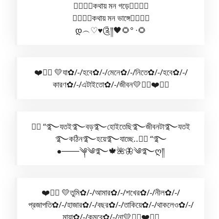
✿⃟✺⃟কথায় মন গড়ে✿⃟✺⃟
✿⃟✺⃟কথায় মন ভাঙ্গে✿⃟✺⃟
დ︵♡︎♥︎༊༎🖤🌻° ∙🌻
❤️✺⃟ 💛যা✿/-/হবে✿/-/মেনে✿/-/নিতে✿/-/হবে✿/-/
কারণ✿/-/এটাইতো✿/-/জীবন💛✿⃟❤️✺⃟
🧚‍♀️ “࿐যতই࿐বড়࿐হোইতেছি࿐জীবনটা࿐যতই
࿐কঠিন࿐হয়ে࿐যাচ্ছে..🧚‍♀️ “࿐
●───༆༄࿐🍁🌺🦋༄࿐ღ༎
❤️✺⃟ 💛তুমি✿/-/আমার✿/-/শখের✿/-/নীল✿/-/
প্রজাপতি✿/-/হাজার✿/-/বছর✿/-/তাকিয়ে✿/-/থাকলেও✿/-/
মায়া✿/-/কমবে✿/-/না💛✿⃟❤️✺⃟