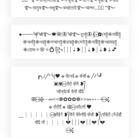
࿐মানুষ࿐শুধু࿐কথাতেই࿐আপন..🧚‍♀️ “࿐
●───༆༄࿐🍁🌺🦋༄࿐ღ༎🦋𝄞⋆⃝✿যে༎❈নারী༎
❈অর্থ༎❈নয়༎❈সম্মান༎❈চায়༎❈সেই༎❈নারী༎❈আমার༎
❈হোক✧🌸✧💍꧂┊┊┊⇣❥┊┊⇣❥┊⇣❥⇣💕
┏╮/╱°╰(🖤🔹মঁনেরঁ🔹কঁথাঁ🔹╱/╰┛
▣✾⑅⃝ যঁতঁ কঁমঁ ❥᭄
আঁন্যঁকেঁ বঁলাঁ যাঁয়ঁ
ꕥ⑅⃝»̶̶͓͓̽̽̽•┄═<<❁✿✿✿❁>>═┅┄•⑅⃝»̶̶͓͓͓̽̽̽
🔹তঁতঁইঁ🔹ꕥ⑅⃝ ভাঁলোঁ 🖤
__┊┊┊┊┊ ⑅⃝কাঁরঁণঁ ❥᭄মঁনঁ বঁদঁলাঁয়ঁ কঁথাঁ ❥᭄ফেঁরঁতঁ নেঁওঁয়াঁঁ
যাঁয়ঁ নাঁ┊┊┊┊💔┊┊┊💔┊┊💔┊💔
⑅⃝»̶̶͓͓͓̽̽̽