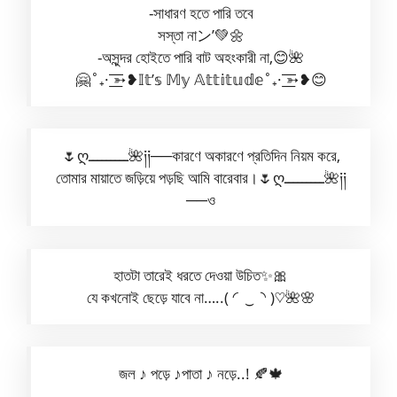
-সাধারণ হতে পারি তবে
সস্তা নাン’💚🌼
-অসুন্দর হোইতে পারি বাট অহংকারী না,😊🌺
🤗˚₊· ͟͟͞͞➳❥𝕀𝕥’𝕤 𝕄𝕪 𝔸𝕥𝕥𝕚𝕥𝕦𝕕𝕖˚₊· ͟͟͞͞➳❥😊
🌷ღـــــــــ🌺༏༏──কারণে অকারণে প্রতিদিন নিয়ম করে,
তোমার মায়াতে জড়িয়ে পড়ছি আমি বারেবার।🌷ღـــــــــ🌺༏༏
──ও
হাতটা তারেই ধরতে দেওয়া উচিত✨🎀
যে কখনোই ছেড়ে যাবে না…..(⁠ ⁠◜⁠‿⁠◝⁠ ⁠)⁠♡🌺🌸
জল ♪ পড়ে ♪পাতা ♪ নড়ে..! 🍂🍁