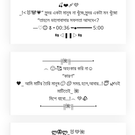
🍒❤️‍🩹💜
_!<🐰🐼💗” সুন্দর একটা মানুষ না খুঁজে,সুন্দর একটা মন খুঁজো
“তাহলে ভালোবাসার সফলতা আসবে<?
—♡😊🌷• 00:36 ━●━━━━━ 5:00
⇆ㅤ◁ㅤ❚❚ㅤ▷ㅤ⇆
─────༏༏🌺༏༏──────•
︵ 🙂-🥰 অহংকার করি না☺️
“কারণ”
🖤_ আমি মাটির তৈরি মানুষ
🙂 😔
সময়.হলে,আবার..!
😇 🌿
ওই
মাটিতেই_ 🌺
মিশে যাবো…!︵ 💚🥀
•──────༏༏🌺༏༏──────•
ლ🦋ლ_
🐰💚🌺