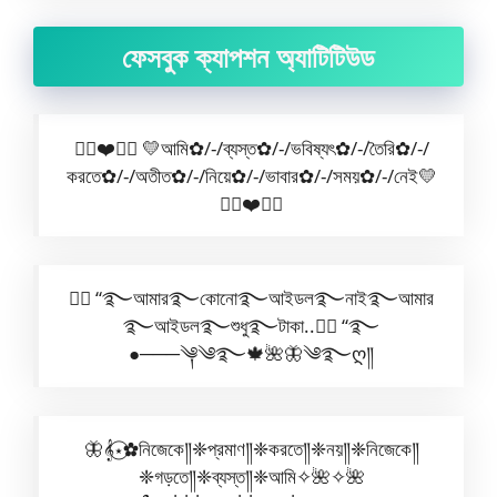
ফেসবুক ক্যাপশন অ্যাটিটিউড
✿⃟❤️✺⃟ 💛আমি✿/-/ব্যস্ত✿/-/ভবিষ্যৎ✿/-/তৈরি✿/-/
করতে✿/-/অতীত✿/-/নিয়ে✿/-/ভাবার✿/-/সময়✿/-/নেই💛
✿⃟❤️✺⃟
🧚‍♀️ “࿐আমার࿐কোনো࿐আইডল࿐নাই࿐আমার
࿐আইডল࿐শুধু࿐টাকা..🧚‍♀️ “࿐
●───༆༄࿐🍁🌺🦋༄࿐ღ༎
🦋𝄞⋆⃝✿নিজেকে༎❈প্রমাণ༎❈করতে༎❈নয়༎❈নিজেকে༎
❈গড়তে༎❈ব্যস্ত༎❈আমি✧🌺✧🌺