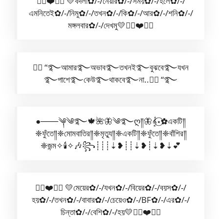
✿⃟❤️✺⃟ 💛বদলা✿/-/নেয়ার✿/-/সময়✿/-/হলে✿/-/
এমনিতেই✿/-/নিমু✿/-/তখন✿/-/কি✿/-/আর✿/-/শনি✿/-/
মঙ্গলবার✿/-/দেখমু💛✿⃟❤️✺⃟
🧚‍♀️ “࿐আমার࿐অভাব࿐তখনই࿐বুঝবে࿐যখন
࿐পাশে࿐কেউ࿐থাকবে࿐না..🧚‍♀️ “࿐
●───༆༄࿐🍁🌺🦋༄࿐ღ༎🦋𝄞⋆⃝✿একটি༎
❈ফুঁতে༎❈মোমবাতির༎❈মৃত্যু༎❈একটি༎❈ফুঁতে༎❈বাঁশির༎
❈জন্ম✧🕯️✧🎶꧂┊┊┊⇣❥┊┊⇣❥┊⇣❥⇣💕
✿⃟❤️✺⃟ 💛মেয়ের✿/-/যখন✿/-/বিয়ের✿/-/বয়স✿/-/
হয়✿/-/তখন✿/-/বাবার✿/-/চেয়েও✿/-/BF✿/-/এর✿/-/
চিন্তা✿/-/বেশি✿/-/হয়💛✿⃟❤️✺⃟