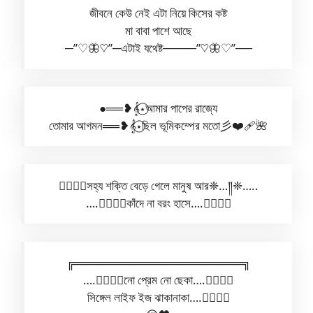
জীবনে কেউ নেই এটা নিয়ে কিসের কষ্ট
মা বাবা পাশে আছে
─”♡🦋♡”─এটাই যথেষ্ট────”♡🦋♡”──
●══❥𝄞⋆⃝আমার পাপের রাজ্যে
তোমার আগমন══❥𝄞⋆⃝ছিল ভূমিকম্পের মতো彡❤️‍🩹🌺
✿⃟✺⃟সহ্য শক্তি বেড়ে গেলে মানুষ আর❈…༎❈…..
….✿⃟✺⃟কাঁদে না বরং হাসে….✿⃟✺⃟
╔════════════════════╗
….✿⃟✺⃟নো প্রেম নো ছেকা….✿⃟✺⃟
সিঙ্গেল লাইফ ইজ ঝাকানাকা….✿⃟✺⃟