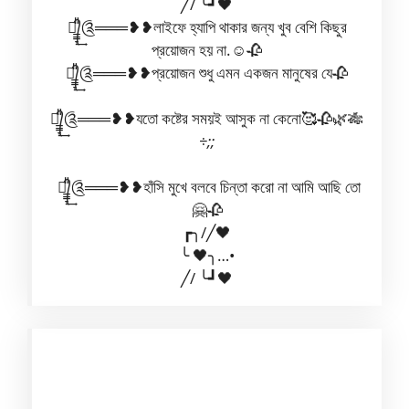
‎╱/ ╰┛🖤
‎༆᭄̲̲̲̞̎̎͢༊═══❥❥লাইফে হ্যাপি থাকার জন্য খুব বেশি কিছুর
প্রয়োজন হয় না.☺🥀
‎༆᭄̲̲̲̞̎̎͢༊═══❥❥প্রয়োজন শুধু এমন একজন মানুষের যে🥀
‎༆᭄̲̲̲̞̎̎͢༊═══❥❥যতো কষ্টের সময়ই আসুক না কেনো🥰🥀🌿🎋
÷;;
‎ ༆᭄̲̲̲̞̎̎͢༊═══❥❥হাঁসি মুখে বলবে চিন্তা করো না আমি আছি তো
🤗🥀
‎┏╮/╱🖤
‎╰ 🖤╮…•
‎╱/ ╰┛🖤