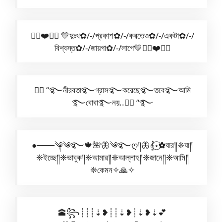
✿⃟❤️✺⃟ 💛দুঃখ✿/-/প্রকাশ✿/-/করতেও✿/-/একটা✿/-/
বিশ্বস্ত✿/-/জায়গা✿/-/লাগে💛✿⃟❤️✺⃟
🧚‍♀️ “࿐নীরবতা࿐গ্রাস࿐করেছে࿐তবে࿐আমি
࿐বোবা࿐নয়..🧚‍♀️ “࿐
●───༆༄࿐🍁🌺🦋༄࿐ღ༎🦋𝄞⋆⃝✿যার༎❈যা༎
❈ইচ্ছে༎❈ভাবুক༎❈আমার༎❈আল্লাহ༎❈জানে༎❈আমি༎
❈কেমন✧🙏✧
🕋꧂┊┊┊⇣❥┊┊⇣❥┊⇣❥⇣💕