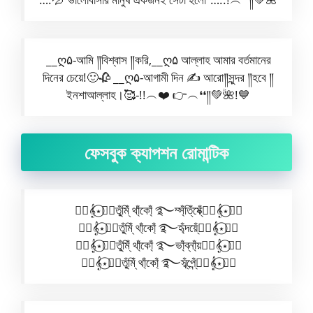
__ღ۵-আমি ༎বিশ্বাস ༎করি,__ღ۵ আল্লাহ আমার বর্তমানের
দিনের চেয়ে!🙂🥀 __ღ۵-আগামী দিন ✍️ আরো༎সুন্দর ༎হবে ༎
ইনশাআল্লাহ।🥰-!!︵❤️ 👉︵❛❛༎💚🌺!💙
ফেসবুক ক্যাপশন রোমান্টিক
🧚‍♀️𝄞⋆⃝🧚‍♂️তু্ঁমি্ঁ থা্ঁকো্ঁ ࿐ম্স্ঁতি্ঁষ্কে্ঁ🧚‍♂️𝄞⋆⃝🧚‍♀️
🧚‍♀️𝄞⋆⃝🧚‍♂️তু্ঁমি্ঁ থা্ঁকো্ঁ ࿐হৃ্ঁদয়ে্ঁ🧚‍♂️𝄞⋆⃝🧚‍♀️
🧚‍♀️𝄞⋆⃝🧚‍♂️তু্ঁমি্ঁ থা্ঁকো্ঁ ࿐ভা্ঁব্‌না্ঁয়🧚‍♂️𝄞⋆⃝🧚‍♀️
🧚‍♀️𝄞⋆⃝🧚‍♂️তু্ঁমি্ঁ থা্ঁকো্ঁ ࿐স্ব্ঁপ্নে্ঁ🧚‍♂️𝄞⋆⃝🧚‍♀️