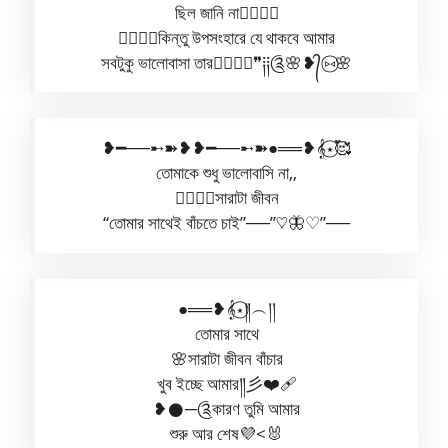
ছিল জানি না✿⃟✺⃟
✿⃟✺⃟কিন্তু উপসংহারে যে থাকবে আমার
সবটুকু ভালোবাসা তার✿⃟✺⃟❞༐༐༊🌸❥᭄ ⑅⃝🌸
❥━──➸➽❥❥━──➸➽●══❥𝄞⋆⃝🥰
তোমাকে শুধু ভালোবাসি না,,
✿⃟✺⃟সারাটা জীবন
“তোমার সাথেই বাঁচতে চাই”──”♡🦋♡”──
●══❥𝄞⋆⃝༎︵།།
তোমার সাথে
🌸সারাটা জীবন বাঁচার
খুব ইচ্ছে আমার༎彡❤️‍🩹
❥𒊹︎─༊কারণ তুমি আমার
শুরু আর শেষ💜<🐰