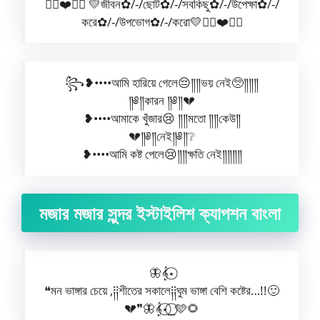
✿⃟❤️✺⃟ 💛জীবন✿/-/ছোট✿/-/সবকিছু✿/-/উপেক্ষা✿/-/
করে✿/-/উপভোগ✿/-/করো💛✿⃟❤️✺⃟
꧂❥••••আমি হারিয়ে গেলে😔༎༎ভয় নেই🥺༎༎༎
༎༅༎কারন ༎༅༎💔
❥••••আমাকে খুঁজার😢 ༎༎মতো ༎༎কেউ༎
💔༎༅༎নেই༎༅༎❔
❥••••আমি কষ্ট পেলে😢༎༎ক্ষতি নেই༎༎༎༎
মজার মজার সুন্দর ইস্টাইলিশ ক্যাপশন বাংলা
🦋𝄞⋆⃝
❝মন ভাঙ্গার চেয়ে ,༐༐শীতের সকালে༐༐ঘুম ভাঙ্গা বেশি কষ্টের…!!🙂
💔❞🦋𝄞⋆⃝⎯⃝🩵🌻