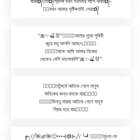
মায়া✿᭄তো✿᭄প্রসঙ্গ যখন সবসময় পাশে থাকা✿᭄-
✿᭄যখন আমার সৃষ্টিকর্তাই সেরা✿᭄
“🎀✨🍒🐰”✿⃟✺⃟আমার পুরো পৃথিবী
জুরে শুধু আপনি আছেন,✿⃟✺⃟
✿⃟✺⃟যাকে আমি আমার নিজের
থেকেও বেশি ভালোবাসি“🎀✨🍒🐰”
✿⃟✺⃟সৌন্দর্যে আটকে গেলে মানুষ
ক্ষনিকের জন্য থমকে যায়✿⃟✺⃟
✿⃟✺⃟কিন্তু মায়ায় আটকে গেলে মানুষ
স্থির হয়ে যায়✿⃟✺⃟
┏╮/╱🌺🌿🌺😔•••⊰❂⊱╱/ ╰┛✿⃟✺⃟সূচনা কে