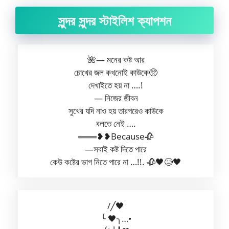
সুন্দর সুন্দর স্টাইলিশ ক্যাপশন
🌺— মনের কষ্ট আর
চোখের জল কখনোই কাউকে🥺
দেখাইতে হয় না ….!
— নিজের জীবন
সুখের যদি নাও হয় তারপরেও কাউকে
বলতে নেই ….
═══❥❥Because🥀
‌—সবাই কষ্ট দিতে পারে
কেউ কষ্টের ভাগ নিতে পারে না ‌…!!. 🥀🖤😥🖤
/╱🖤
‎╰ 🖤╮…•