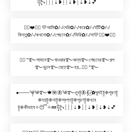
꧂┊┊┊⇣❥┊┊⇣❥┊⇣❥⇣💕
✿⃟❤️✺⃟ 💛আমি✿/-/দেরি✿/-/করে✿/-/হাঁটি✿/-/
কিন্তু✿/-/কখনো✿/-/পেছনে✿/-/ফিরি✿/-/না💛✿⃟❤️✺⃟
🧚‍♀️ “࿐সামনে࿐যাওয়ার࿐জন্য࿐পেছনের࿐গল্প
࿐ভুলে࿐যেতে࿐হয়..🧚‍♀️ “࿐
●───༆༄࿐🍁🌺🦋༄࿐ღ༎🦋𝄞⋆⃝✿ঘুমই༎❈পূরণ༎
❈হয়༎❈না༎❈স্বপ্ন༎❈পূরণ༎❈হবে
༎❈কীভাবে✧😴✧💤꧂┊┊┊⇣❥┊┊⇣❥┊⇣❥⇣💕