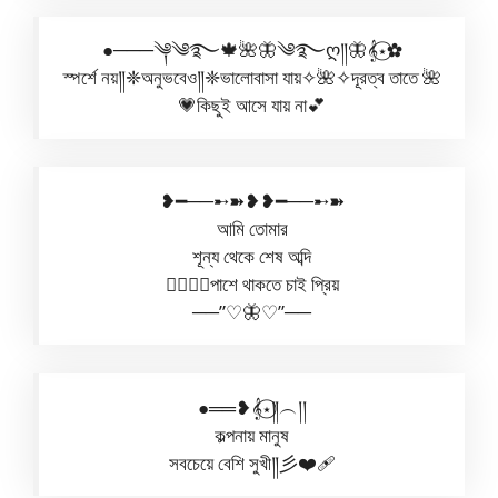
●───༆༄࿐🍁🌺🦋༄࿐ღ༎🦋𝄞⋆⃝✿
স্পর্শে নয়༎❈অনুভবেও༎❈ভালোবাসা যায়✧🌺✧দূরত্ব তাতে 🌺
💗কিছুই আসে যায় না💕
❥━──➸➽❥❥━──➸➽
আমি তোমার
শূন্য থেকে শেষ অব্দি
✿⃟✺⃟পাশে থাকতে চাই প্রিয়
──”♡🦋♡”──
●══❥𝄞⋆⃝༎︵།།
কল্পনায় মানুষ
সবচেয়ে বেশি সুখী༎彡❤️‍🩹