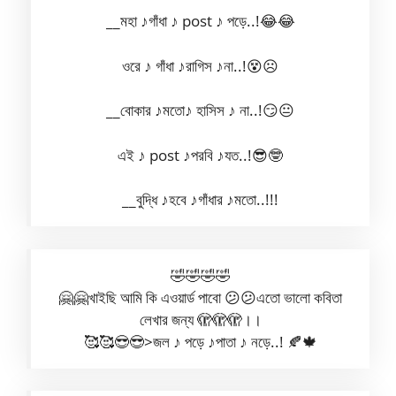
__মহা ♪গাঁধা ♪ post ♪ পড়ে..!😂😂
ওরে ♪ গাঁধা ♪রাগিস ♪না..!😵☹️
__বোকার ♪মতো♪ হাসিস ♪ না..!😏😐
এই ♪ post ♪পরবি ♪যত..!😎🤓
__বুদ্ধি ♪হবে ♪গাঁধার ♪মতো..!!!
🤣🤣🤣🤣
🤗🤗খাইছি আমি কি এওয়ার্ড পাবো 😕😕এতো ভালো কবিতা
লেখার জন্য 🫣🫣🫣।।
🥰🥰😎😎>জল ♪ পড়ে ♪পাতা ♪ নড়ে..! 🍂🍁