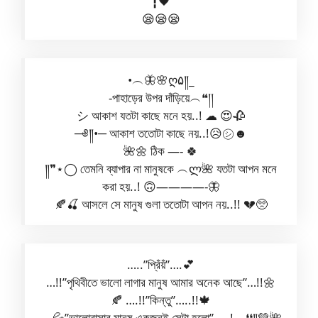
┇🖤
😪😪😪
•︵🦋🌸ღ۵༎_
-পাহাড়ের উপর দাঁড়িয়ে︵❝།།
シ︎ আকাশ যতটা কাছে মনে হয়..! ☁ 😍🥀
─༅༎•─ আকাশ ততোটা কাছে নয়..!😥㋛︎☻︎
🌺🌼 ঠিক —- 🍀
༎❞⋆◯ তেমনি ব্যাপার না মানুষকে ︵ლ🌺 যতটা আপন মনে
করা হয়..! 🙃————-🦋
🍂🍒 আসলে সে মানুষ গুলা ততোটা আপন নয়..!! 💔🥺
…..”প্রিঁয়ঁ”….💕
…!!”পৃথিবীতে ভালো লাগার মানুষ আমার অনেক আছে”…!!🌼
🍂 ….!!”কিন্তু”…..!!🍁
….💦”ভালোবাসার মানুষ একজনই সেটা হলো”…..!︵❛❛༎💚🌺