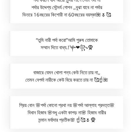
পর্দার উদ্দেশ্য সৌন্দর্য গোপন ,,বুঝা যাবে না পর্দার
ভিতরে 16বছরের কিশোরী না 60বছরের বয়স্কা🌺🌷🥰
“তুমি নারী পর্দা করো”আমি পুরুষ তোমাকে
সম্মান দিতে বাধ্য.!༆•❤꧂🧕
বাজারে যেমন খোলা পন্য কেউ নিতে চায় না,,
তেমন বেপর্দা নারীকে কেউ বিয়ে করতে চায় না 🥰☝️🌺
প্রিয় বোন 🌸পর্দা কোনো প্রথা নয় 🌸পর্দা আল্লাহ প্রদত্ত🌸
বিধান হিজাব 🌸শুধু একটা কাপড় না🌸 হিজাব নারীর
সন্মান মর্যাদার প্রতীক🌸 ☝️🥰🌷🧕