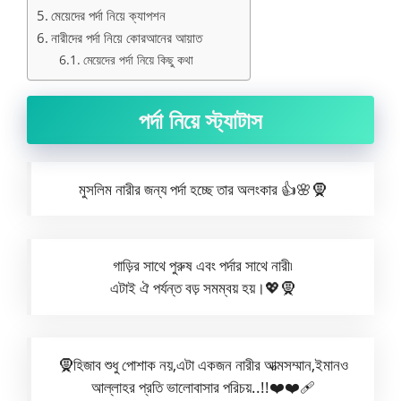
মেয়েদের পর্দা নিয়ে ক্যাপশন
নারীদের পর্দা নিয়ে কোরআনের আয়াত
মেয়েদের পর্দা নিয়ে কিছু কথা
পর্দা নিয়ে স্ট্যাটাস
মুসলিম নারীর জন্য পর্দা হচ্ছে তার অলংকার 👍🌸🧕
গাড়ির সাথে পুরুষ এবং পর্দার সাথে নারী৷
এটাই ঐ পর্যন্ত বড় সমম্বয় হয়।💖🧕
🧕হিজাব শুধু পোশাক নয়,এটা একজন নারীর আত্মসম্মান,ইমানও
আল্লাহর প্রতি ভালোবাসার পরিচয়..!!❤️❤️‍🩹