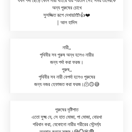
যখন পর্দা ছেড়ে কোন নারী বাইরে যায় শয়তান সেই সময় তাদেরকে
অন্য পুরুষের চোখে
সুসজ্জিত রূপে দেখায়!🤲👍❤️
| আল হাদিস
নারী,,
পৃথিবীর সব পুরুষ অন্ধ হলেও নারীর
জন্য পর্দা করা ফরজ।
পুরুষ,,
পৃথিবীর সব নারী বেপর্দা হলেও পুরুষের
জন্য নজর হেফাজত করা ফরজ।🫠🙃😅
পুরুষের দৃষ্টিপাত
এতো সুক্ষ্ম যে, সে হাত মোজা, পা মোজা, বোরখা
পরিধান করা, যেকোনো নারীর শরীরের সৌন্দর্য্য
অনুমান করতে সক্ষম।😅💮🌸🧕