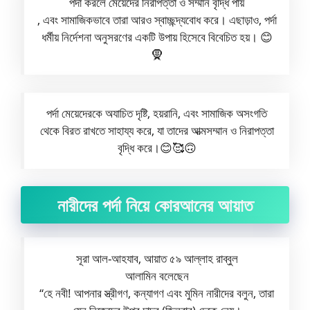
পর্দা করলে মেয়েদের নিরাপত্তা ও সম্মান বৃদ্ধি পায়
, এবং সামাজিকভাবে তারা আরও স্বাচ্ছন্দ্যবোধ করে। এছাড়াও, পর্দা
ধর্মীয় নির্দেশনা অনুসরণের একটি উপায় হিসেবে বিবেচিত হয়। 😊
🧕
পর্দা মেয়েদেরকে অযাচিত দৃষ্টি, হয়রানি, এবং সামাজিক অসংগতি
থেকে বিরত রাখতে সাহায্য করে, যা তাদের আত্মসম্মান ও নিরাপত্তা
বৃদ্ধি করে।😊🥰🙃
নারীদের পর্দা নিয়ে কোরআনের আয়াত
সূরা আল-আহযাব, আয়াত ৫৯ আল্লাহ রাব্বুল
আলামিন বলেছেন
“হে নবী! আপনার স্ত্রীগণ, কন্যাগণ এবং মুমিন নারীদের বলুন, তারা