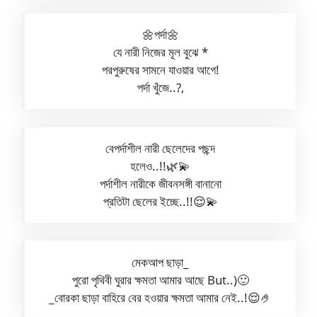
🌼পর্দা🌼
যে নারী নিজের মূল বুঝে *
পরপুরুষের সামনে যাওয়ার আগে!
পর্দা খুঁজে..?,
বেপর্দাশীল নারী ছেলেদের পছন্দ
হলেও..!!🌿💫
পর্দাশীল নারীকে জীবনসঙ্গী বানানো
প্রতিটা ছেলের ইচ্ছে..!!😌💫
মেকআপ ছাড়া_
পুরো পৃথিবী ঘুরার ক্ষমতা আমার আছে But..)🙂
_বোরকা ছাড়া বাহিরে বের হওয়ার ক্ষমতা আমার নেই..!😌🤌