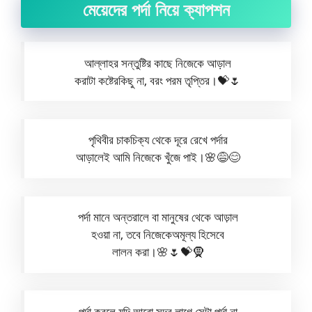
মেয়েদের পর্দা নিয়ে ক্যাপশন
আল্লাহর সন্তুষ্টির কাছে নিজেকে আড়াল
করাটা কষ্টেরকিছু না, বরং পরম তৃপ্তির।💝🌷
​পৃথিবীর চাকচিক্য থেকে দূরে রেখে পর্দার
আড়ালেই আমি নিজেকে খুঁজে পাই।🌸😅😊
​পর্দা মানে অন্তরালে বা মানুষের থেকে আড়াল
হওয়া না, তবে নিজেকেঅমূল্য হিসেবে
লালন করা।🌸🌷💝🧕
পর্দা করলে যদি আরো সুন্দর লাগে সেটা পর্দা না