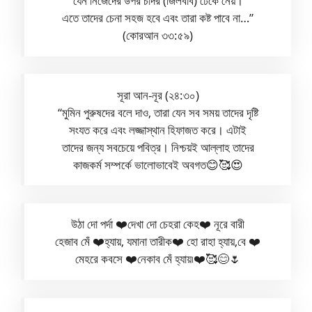
যেন নিজেদের উপর চাদর (জিলবাব) ঢেকে নেয়।
এতে তাদের চেনা সহজ হবে এবং তারা কষ্ট পাবে না…”
(কোরআন ৩৩:৫৯)
সূরা আন-নূর (২৪:৩০)
“মুমিন পুরুষদের বলে দাও, তারা যেন সব সময় তাদের দৃষ্টি
সংযত করে এবং লজ্জাস্থান হিফাজত করে। এটাই
তাদের জন্য সবচেয়ে পবিত্র। নিশ্চয়ই আল্লাহ তাদের
কাজকর্ম সম্পর্কে ভালোভাবেই অবগত😊🥰😍
উঠা দো পর্দা ❤️দেখা দো চেহরা কেহ❤️ নূরে বারী
হেজাব মেঁ ❤️হ্যায়, যমানা তারীক❤️ হো রাহা হ্যায়,বে ❤️
মেহরে কবসে ❤️নেকাব মেঁ হ্যায়৷❤️🥰😊🌷