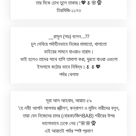
তার দিকে চোখ তুলে তাকায়।💖🌷🌸🧕
তিরমিজি-১১৭৩
__রাসুল (সাঃ) বলেন…??
চুল দেখিয়ে পর্দাহীনভাবে নিজের মামাতো, খালাতো
ভাইয়ের সামনে যাওয়াও হারাম।
ভাই হলেও তাদের সাথে হাশি তামাশা করা, ঘুরতে যাওয়া এগুলো
ইসলামে কঠোর ভাবে নিষিদ্ধ।🌷🌷💖
পর্দার খেলাফ
সূরা আল আহযাব, আয়াত ৫৯
‘হে নবী! আপনি আপনার স্ত্রীগণ, কন্যাগণ ও মুমিন নারীদের বলুন,
তারা যেন নিজেদের চাদর (বোরকা/জিলBAB) শরীরের উপর
ভালোভাবে ঢেকে নেয়।”🌸🌸🧕
এই আয়াতই পর্দার স্পষ্ট প্রমাণ