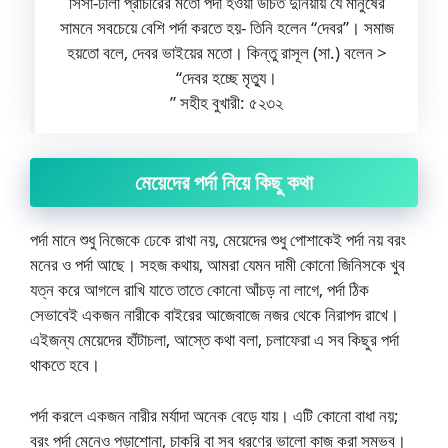
সিসা-ঢালা প্রাচীরের মতো পর্দা হওয়া উচিত দুনিয়ায় যে মানুষের
সামনে সবচেয়ে বেশি পর্দা করতে হয়- তিনি হলেন “দেবর”। সমাজ
হয়তো বলে, দেবর ভাইয়ের মতো। কিন্তু রাসূল (সা.) বলেন >
“দেবর হচ্ছে মৃত্যু।
” সহীহ বুখারী: ৫২৩২
মেয়েদের পর্দা নিয়ে কিছু কথা
পর্দা মানে শুধু নিজেকে ঢেকে রাখা নয়, মেয়েদের শুধু পোশাকেই পর্দা নয় বরং
মনের ও পর্দা আছে। সহজ কথায়, আমরা যেমন দামী কোনো জিনিসকে খুব
যত্ন করে আগলে রাখি যাতে তাতে কোনো আঁচড় না লাগে, পর্দা ঠিক
সেভাবেই একজন নারীকে বাইরের আজেবাজে নজর থেকে নিরাপদ রাখে।
এইজন্য মেয়েদের হাঁটাচলা, আস্তে কথা বলা, চলাফেরা এ সব কিছুর পর্দা
থাকতে হবে।
পর্দা করলে একজন নারীর মর্যাদা অনেক বেড়ে যায়। এটি কোনো বাধা নয়;
বরং পর্দা মেনেও পড়াশোনা, চাকরি বা সব ধরণের ভালো কাজ করা সম্ভব।