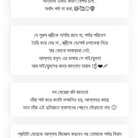
অন্যতম একটি কারণ বেপর্দা চলা .
অর্থাৎ পর্দা না করা.😅🥰🙂🧕
যে পুরুষ স্ত্রীকে প/র্দায় রাখে না, পর্দার পরিবেশ
তৈরি করে দেয় না , স্ত্রীকে বে/পর্দা চলাফেরা নিয়ে
যার কোনো মাথাব্যথা নেই.
আল্লাহ রসূল এর ভাষায় সে দাই/য়্যুস!
আর দাই/য়্যুসের জন্য জান্নাত হারাম !☝️❤️‍🩹
সব মেয়েরা যদি জানতো
তাঁরা পর্দা করে কতটা সম্মানিত হয়, আল্লাহর কাছে
তবে তাঁরা এই দুনিয়াতে ফ্যাশনের পেছনে দৌড়াতো নাহ 🙂
প্রতিটা মেয়েকে আল্লাহ জিজ্ঞেস করবেন পর তোমাকে পর্দার বিধান