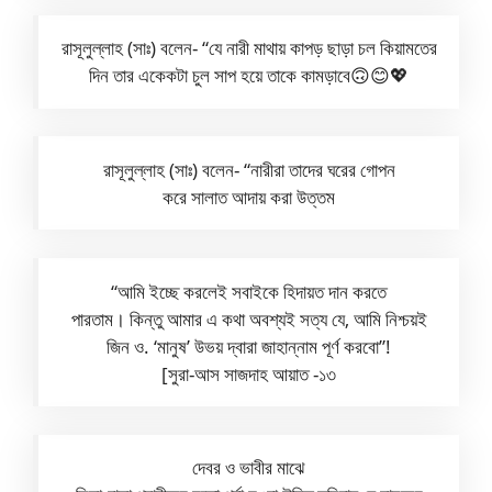
রাসূলুল্লাহ (সাঃ) বলেন- “যে নারী মাথায় কাপড় ছাড়া চল কিয়ামতের
দিন তার একেকটা চুল সাপ হয়ে তাকে কামড়াবে🙃😊💖
রাসূলুল্লাহ (সাঃ) বলেন- “নারীরা তাদের ঘরের গোপন
করে সালাত আদায় করা উত্তম
“আমি ইচ্ছে করলেই সবাইকে হিদায়ত দান করতে
পারতাম। কিন্তু আমার এ কথা অবশ্যই সত্য যে, আমি নিশ্চয়ই
জিন ও. ‘মানুষ’ উভয় দ্বারা জাহান্নাম পূর্ণ করবো”!
[সুরা-আস সাজদাহ আয়াত -১৩
দেবর ও ভাবীর মাঝে