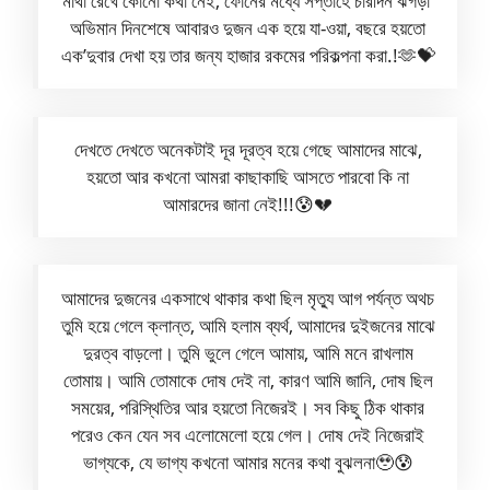
মাথা রেখে কোনো কথা নেই, ফোনের মধ্যে সপ্তাহে চারদিন ঝগড়া’
অভিমান দিনশেষে আবারও দুজন এক হয়ে যা-ওয়া, বছরে হয়তো
এক’দুবার দেখা হয় তার জন্য হাজার রকমের পরিকল্পনা করা.!🫶💝
দেখতে দেখতে অনেকটাই দূর দূরত্ব হয়ে গেছে আমাদের মাঝে,
হয়তো আর কখনো আমরা কাছাকাছি আসতে পারবো কি না
আমারদের জানা নেই!!!😰💔
আমাদের দুজনের একসাথে থাকার কথা ছিল মৃত্যু আগ পর্যন্ত অথচ
তুমি হয়ে গেলে ক্লান্ত, আমি হলাম ব্যর্থ, আমাদের দুইজনের মাঝে
দুরত্ব বাড়লো। তুমি ভুলে গেলে আমায়, আমি মনে রাখলাম
তোমায়। আমি তোমাকে দোষ দেই না, কারণ আমি জানি, দোষ ছিল
সময়ের, পরিস্থিতির আর হয়তো নিজেরই। সব কিছু ঠিক থাকার
পরেও কেন যেন সব এলোমেলো হয়ে গেল। দোষ দেই নিজেরাই
ভাগ্যকে, যে ভাগ্য কখনো আমার মনের কথা বুঝলনা🥹😰