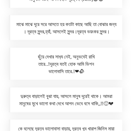
মাঝে মাঝে দূরে সরে আসতে হয় কতটা কাছে আছি তা বোঝার জন্য
। দূরত্ব সুন্দর,হ্যাঁ, আসলেই সুন্দর।দূরত্ব ভয়ংকর সুন্দর।
ছুঁয়ে দেখার সাধ‍্য নেই, অনুভবেই রাখি
তারে..!দূরত্ব যতই হোক আমি ভিশন
ভালোবাসি তারে.!❤🥀
দুরুত্ব বাড়ালেই বুঝা যায়, আসলে মানুষ দূরেই থাকে। আমরা
মানুষের মুখে ভালো কথা দেখে আপন ভেবে বসে থাকি,,!!🙂💔
কে বলেছে দূরত্ব ভালোবাসা বাড়ায়, দূরত্ব খুব খারাপ জিনিস মায়া