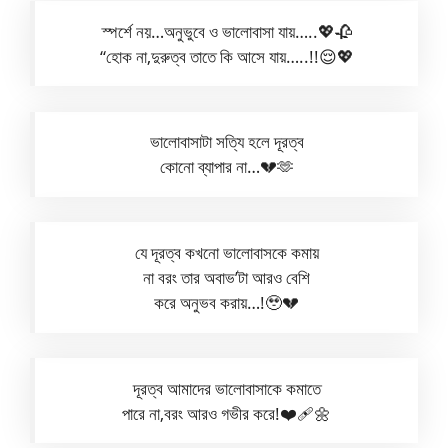
স্পর্শে নয়…অনুভুবে ও ভালোবাসা যায়…..💖🥀
“হোক না,দুরুত্ব তাতে কি আসে যায়…..!!😌💖
ভালোবাসাটা সত্যি হলে দূরত্ব
কোনো ব্যাপার না…💔🫶
যে দূরত্ব কখনো ভালোবাসকে কমায়
না বরং তার অবাভ’টা আরও বেশি
করে অনুভব করায়…!🥹💔
দূরত্ব আমাদের ভালোবাসাকে কমাতে
পারে না,বরং আরও গভীর করে!❤️‍🩹🌼