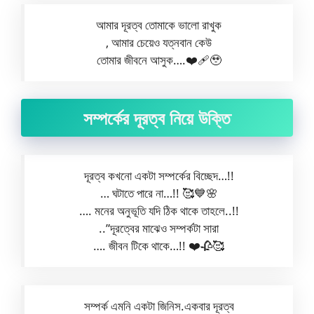
আমার দূরত্ব তোমাকে ভালো রাখুক
, আমার চেয়েও যত্নবান কেউ
তোমার জীবনে আসুক….❤️‍🩹🥹
সম্পর্কের দূরত্ব নিয়ে উক্তি
দূরত্ব কখনো একটা সম্পর্কের বিচ্ছেদ…!!
… ঘটাতে পারে না…!! 🥰💙🌸
…. মনের অনুভূতি যদি ঠিক থাকে তাহলে..!!
..”দূরত্বের মাঝেও সম্পর্কটা সারা
…. জীবন টিকে থাকে…!! ❤️🥀🥰
সম্পর্ক এমনি একটা জিনিস.একবার দূরত্ব