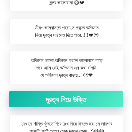
সুন্দর ভালোবাসা 😅💔
ভীষণ ভালবাসতে পারে”সে প্রচন্ড অভিমান
নিয়ে দূরত্ব সরিয়েও দিতে পারে..!!!💔🥹
অভিমান ভালো,অভিমান করলে ভালোবাসা বাড়ে
তবে আমি সেই অভিমান এর কথা বলিনি,
যে অভিমান দূরত্ব বাড়ায়..! 🙂💗
দূরত্ব নিয়ে উক্তি
যেখানে শান্তি খুঁজতে গিয়ে দুঃখ নিয়ে ফিরতে হয়, সে জায়গার
মানুষটা যতই আপন হোক দূরত্ব শ্রেয়…:)😅😅