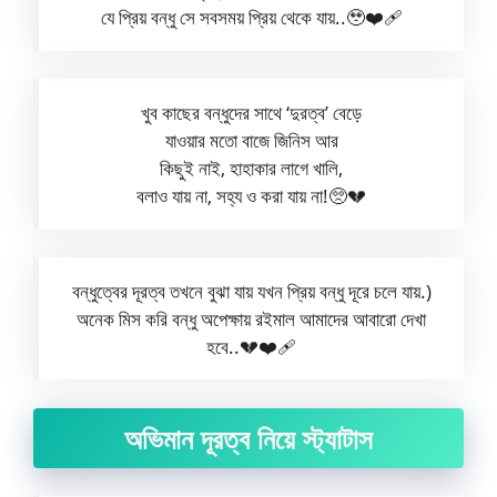
যে প্রিয় বন্ধু সে সবসময় প্রিয় থেকে যায়..🥹❤️‍🩹
খুব কাছের বন্ধুদের সাথে ‘দুরত্ব’ বেড়ে
যাওয়ার মতো বাজে জিনিস আর
কিছুই নাই, হাহাকার লাগে খালি,
বলাও যায় না, সহ্য ও করা যায় না!🥺💔
বন্ধুত্বের দূরত্ব তখনে বুঝা যায় যখন প্রিয় বন্ধু দূরে চলে যায়.)
অনেক মিস করি বন্ধু অপেক্ষায় রইমাল আমাদের আবারো দেখা
হবে..💔❤️‍🩹
অভিমান দূরত্ব নিয়ে স্ট্যাটাস