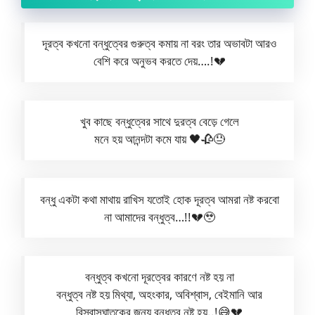
দূরত্ব কখনো বন্ধুত্বের গুরুত্ব কমায় না বরং তার অভাবটা আরও
বেশি করে অনুভব করতে দেয়….!💔
খুব কাছে বন্ধুত্বের সাথে দুরত্ব বেড়ে গেলে
মনে হয় আনন্দটা কমে যায় 🖤🥀😓
বন্ধু একটা কথা মাথায় রাখিস যতোই হোক দূরত্ব আমরা নষ্ট করবো
না আমাদের বন্ধুত্ব…!!💔🥹
বন্ধুত্ব কখনো দূরত্বের কারণে নষ্ট হয় না
বন্ধুত্ব নষ্ট হয় মিথ্যা, অহংকার, অবিশ্বাস, বেইমানি আর
বিস্বাসঘাতকের জন্য বন্ধুত্ব নষ্ট হয়..!😅💔