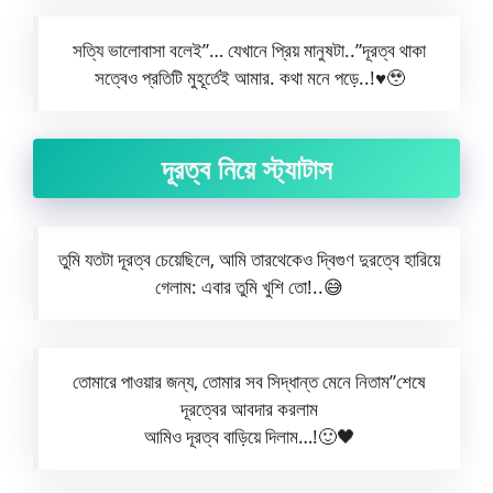
সত্যি ভালোবাসা বলেই”… যেখানে প্রিয় মানুষটা..”দূরত্ব থাকা
সত্বেও প্রতিটি মুহূর্তেই আমার. কথা মনে পড়ে..!♥️🥹
দূরত্ব নিয়ে স্ট্যাটাস
তুমি যতটা দূরত্ব চেয়েছিলে, আমি তারথেকেও দ্বিগুণ দুরত্বে হারিয়ে
গেলাম: এবার তুমি খুশি তো!..😅
তোমারে পাওয়ার জন্য, তোমার সব সিদ্ধান্ত মেনে নিতাম”শেষে
দূরত্বের আবদার করলাম
আমিও দূরত্ব বাড়িয়ে দিলাম…!🙂🖤