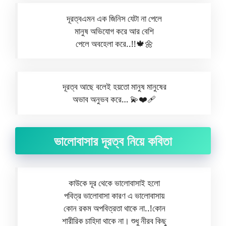
দূরত্বএমন এক জিনিস যেটা না পেলে
মানুষ অভিযোগ করে আর বেশি
পেলে অবহেলা করে..!!🍁🌼
দূরত্ব আছে বলেই হয়তো মানুষ মানুষের
অভাব অনুভব করে… 💫❤️‍🩹
ভালোবাসার দূরত্ব নিয়ে কবিতা
কাউকে দূর থেকে ভালোবাসাই হলো
পবিত্র ভালোবাসা কারণ এ ভালোবাসায়
কোন রকম অপবিত্রতা থাকে না..!কোন
শারীরিক চাহিদা থাকে না। শুধু নীরব কিছু