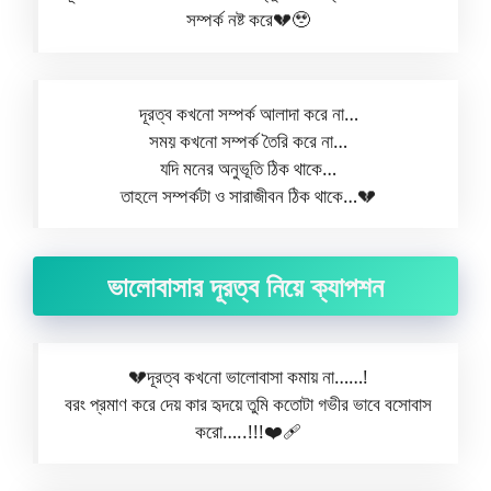
সম্পর্ক নষ্ট করে💔🥹
দূরত্ব কখনো সম্পর্ক আলাদা করে না…
সময় কখনো সম্পর্ক তৈরি করে না…
যদি মনের অনুভূতি ঠিক থাকে…
তাহলে সম্পর্কটা ও সারাজীবন ঠিক থাকে…💔
ভালোবাসার দূরত্ব নিয়ে ক্যাপশন
💔দূরত্ব কখনো ভালোবাসা কমায় না……!
বরং প্রমাণ করে দেয় কার হৃদয়ে তুমি কতোটা গভীর ভাবে বসোবাস
করো…..!!!❤️‍🩹