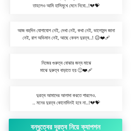
তাহলেও আমি হাসিমুখে মেনে নিবো..!💔💝
আজ বহুদিন যোগাযোগ নেই, দেখা নেই, কথা নেই, ভালোমন্দ জানা
নেই, রাগ অভিমান নেই, আছে কেবল দুরত্ব..! 😥❤️‍🩹
নিজের গুরুত্ব বোঝার জন্য মাঝে
মাঝে দুরুত্ব বাড়াতে হয় 🙂❤‍🩹
দুরত্ব আমাদের আলাদা করতে পারলেও.
.. মনের দুরত্ব কোনোদিনই হবে না..!💔💝
বন্ধুত্বের দূরত্ব নিয়ে ক্যাপশন