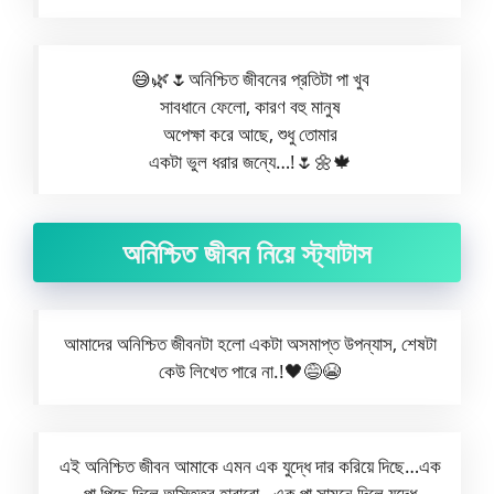
😅🌿🌷অনিশ্চিত জীবনের প্রতিটা পা খুব
সাবধানে ফেলো, কারণ বহু মানুষ
অপেক্ষা করে আছে, শুধু তোমার
একটা ভুল ধরার জন্যে…!🌷🌼🍁
অনিশ্চিত জীবন নিয়ে স্ট্যাটাস
আমাদের অনিশ্চিত জীবনটা হলো একটা অসমাপ্ত উপন্যাস, শেষটা
কেউ লিখেত পারে না.!🖤😅😭
এই অনিশ্চিত জীবন আমাকে এমন এক যুদ্ধে দার করিয়ে দিছে…এক
পা পিছে দিলে অস্তিত্ব হারাবো…এক পা সামনে দিলে যুদ্ধে