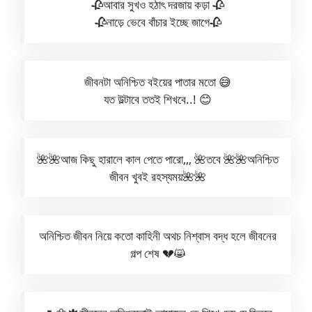
🥀আবার সুখও হঠাৎ দরজায় কড়া 🥀
🥀নাড়ে ভেবে বাঁচার ইচ্ছে জাগে🥀
জীবনটা অনিশ্চিত বইয়ের পাতার মতো 😅
যত উল্টাবে ততই শিখবে..! 😊
🌺🌺আজ কিছু হারালে কাল পেতে পারো,,, 🌺তবে 🌺🌺অনিশ্চিত
জীবন খুবই রহস্যময়🌺🌺
অনিশ্চিত জীবন নিয়ে কতো কাহিনী অথচ নিশ্বাস বদ্ধ হলে জীবনের
গল্প শেষ 💔😸