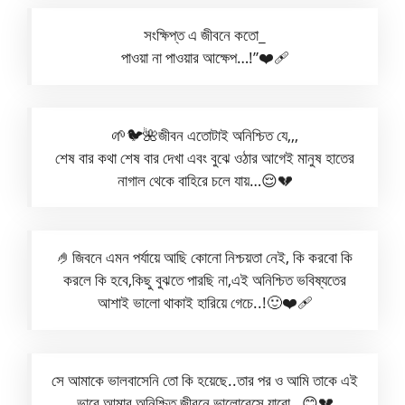
সংক্ষিপ্ত এ জীবনে কতো_
পাওয়া না পাওয়ার আক্ষেপ…!”❤️‍🩹
🌱🐦🌺জীবন এতোটাই অনিশ্চিত যে,,,
শেষ বার কথা শেষ বার দেখা এবং বুঝে ওঠার আগেই মানুষ হাতের
নাগাল থেকে বাহিরে চলে যায়…😌💔
🤌জিবনে এমন পর্যায়ে আছি কোনো নিশ্চয়তা নেই, কি করবো কি
করলে কি হবে,কিছু বুঝতে পারছি না,এই অনিশ্চিত ভবিষ্যতের
আশাই ভালো থাকাই হারিয়ে গেচে..!🙂❤️‍🩹
সে আমাকে ভালবাসেনি তো কি হয়েছে..তার পর ও আমি তাকে এই
ভাবে আমার অনিশ্চিত জীবনে ভালোবেসে যাবো…😊💔