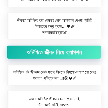
জীবনটা অনিশ্চিত তবে যেমনই হোক আল্লাহর দেওয়া প্রতিটি
নিয়ামতের জন্য কৃতজ্ঞ..! 🖤🌿
আলহামদুলিল্লাহ🍂
অনিশ্চিত জীবন নিয়ে ক্যাপশন
অনিশ্চিত এই জীবনটা কেটে যাচ্ছে জীবনের নিয়মে”-সপ্নগুলো ভেঙে
যাচ্ছে মধ্যবিত্ত বলে…!!😥❤️‍🩹
আমরা অনিশ্চিত জীবনে কোনো প্ল্যান নেই,
বেঁচে আছি এটাই সফলতা।