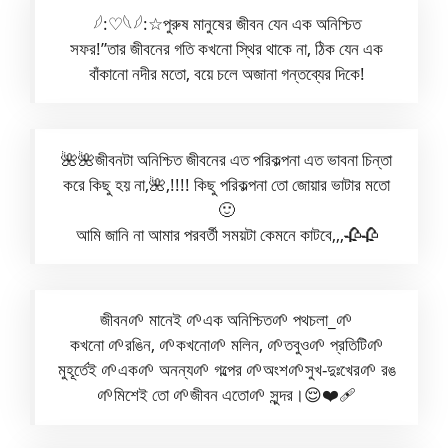
𓆪:♡𓆩𓆪:☆পুরুষ মানুষের জীবন যেন এক অনিশ্চিত
সফর!”তার জীবনের গতি কখনো স্থির থাকে না, ঠিক যেন এক
বাঁকানো নদীর মতো, বয়ে চলে অজানা গন্তব্যের দিকে!
🌺🌺জীবনটা অনিশ্চিত জীবনের এত পরিকল্পনা এত ভাবনা চিন্তা
করে কিছু হয় না,🌺,!!!! কিছু পরিকল্পনা তো জোয়ার ভাটার মতো
🙂
আমি জানি না আমার পরবর্তী সময়টা কেমনে কাটবে,,,🥀🥀
জীবন🌱 মানেই 🌱এক অনিশ্চিত🌱 পথচলা_🌱
কখনো 🌱রঙিন, 🌱কখনো🌱 মলিন, 🌱তবুও🌱 প্রতিটি🌱
মুহূর্তেই 🌱এক🌱 অনন্য🌱 গল্পের 🌱অংশ🌱সুখ-দুঃখের🌱 রঙ
🌱মিশেই তো 🌱জীবন এতো🌱 সুন্দর।😌❤️‍🩹