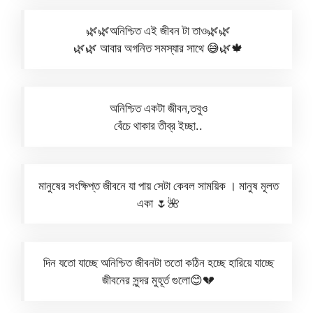
🌿🌿অনিশ্চিত এই জীবন টা তাও🌿🌿
🌿🌿 আবার অগনিত সমস্যার সাথে 😅🌿🍁
অনিশ্চিত একটা জীবন,তবুও
বেঁচে থাকার তীব্র ইচ্ছা..
মানুষের সংক্ষিপ্ত জীবনে যা পায় সেটা কেবল সাময়িক । মানুষ মূলত
একা 🌷🌺
দিন যতো যাচ্ছে অনিশ্চিত জীবনটা ততো কঠিন হচ্ছে হারিয়ে যাচ্ছে
জীবনের সুন্দর মুহূর্ত গুলো😊💔