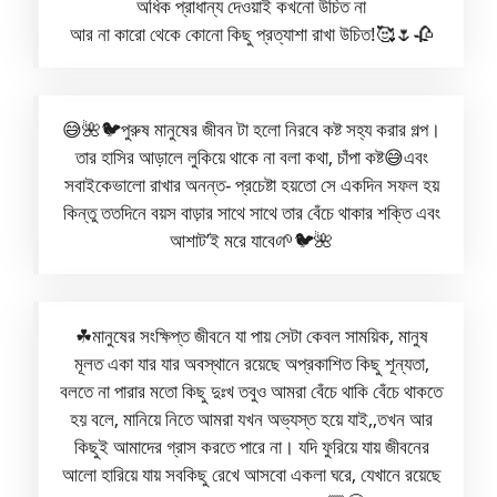
অধিক প্রাধান্য দেওয়াই কখনো উচিত না
আর না কারো থেকে কোনো কিছু প্রত্যাশা রাখা উচিত!🥰🌷🥀
😅🌺🐦পুরুষ মানুষের জীবন টা হলো নিরবে কষ্ট সহ্য করার গল্প।
তার হাসির আড়ালে লুকিয়ে থাকে না বলা কথা, চাঁপা কষ্ট😅এবং
সবাইকেভালো রাখার অনন্ত- প্রচেষ্টা হয়তো সে একদিন সফল হয়
কিন্তু ততদিনে বয়স বাড়ার সাথে সাথে তার বেঁচে থাকার শক্তি এবং
আশাট’ই মরে যাবে🌱🐦🌺
☘︎মানুষের সংক্ষিপ্ত জীবনে যা পায় সেটা কেবল সাময়িক, মানুষ
মূলত একা যার যার অবস্থানে রয়েছে অপ্রকাশিত কিছু শূন্যতা,
বলতে না পারার মতো কিছু দুঃখ তবুও আমরা বেঁচে থাকি বেঁচে থাকতে
হয় বলে, মানিয়ে নিতে আমরা যখন অভ্যস্ত হয়ে যাই,,তখন আর
কিছুই আমাদের গ্রাস করতে পারে না। যদি ফুরিয়ে যায় জীবনের
আলো হারিয়ে যায় সবকিছু রেখে আসবো একলা ঘরে, যেখানে রয়েছে