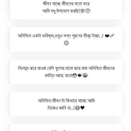
জীবন যাচ্ছে জীবনের মতো করে
আমি শুধু উপভোগ করছি!🌸🥺
অনিশ্চিত একটা ভবিষ্যৎ,তবুও সপ্ন পূরণের তীব্র ইচ্ছা..! ❤️‍🩹
😌
নিঃশব্দে ঝরে যাওয়া বেলি ফুলের মতো ঝরে যাক অনিশ্চিত জীবনের
কান্তি আছে যতো😳🍁😭
অনিশ্চিত জীবন টা কিভাবে যাচ্ছে আমি
নিজেও জানি না..!😅🖤