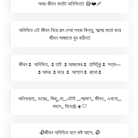
অথচ জীবন কতটা অনিশ্চিত!! 😅❤️‍🩹
অনিশ্চিত এই জীবন নিয়ে গল্প লেখা সহজ কিন্তু, গল্পের মতো করে
জীবন সাজানো খুব কঠিন!!
জীবন🌷 অনিশ্চিত, 🌷তাই 🌷আজকের🌷 হাসিটুকু🌷 সত্য—
🌷আদর 🌷করে 🌷 আগলে🌷 রাখো🌷
অনিশ্চয়তা,, ভয়ের,, কিছু,,না,,,এটাই ,,,প্রমাণ,, জীবন,, এখনো,,,
বদলে,, দিবে🌼☀️🤍
🥀জীবন অনিশ্চিত বলে কষ্ট আসে, 🥀