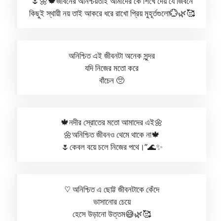
🌷🌼🍁জীবনের অনিশ্চয়তাই আমাদের কে শিখে দেয় যে জিবনে
কিছুই স্থায়ী নয় তাই আকরে ধরে রাখো প্রিয় মুহূর্তগুলো💮🌿🥰
অনিশ্চিত এই জীবনটা অনেক সুন্দর
যদি নিজের মতো করে
বাঁচেন 🥺
🍁নদীর স্রোতের মতো আমাদের এই🌼
🌼অনিশ্চিত জীবনও থেমে থাকে না🍁
🌷কেবল বয়ে চলে নিজের পথে।”🌊✨
♡ অনিশ্চিত এ ছোট্ট জীবনটাকে কেঁদে
ভাসানোর চেয়ে
হেসে উড়ানো উত্তম😅🌿🥰