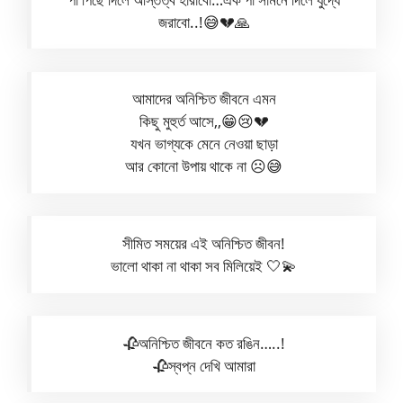
জরাবো..!😅💔🙏
আমাদের অনিশ্চিত জীবনে এমন
কিছু মুহুর্ত আসে,,😁😢💔
যখন ভাগ্যকে মেনে নেওয়া ছাড়া
আর কোনো উপায় থাকে না ☹️😅
সীমিত সময়ের এই অনিশ্চিত জীবন!
ভালো থাকা না থাকা সব মিলিয়েই 🤍💫
🥀অনিশ্চিত জীবনে কত রঙিন…..!
🥀স্বপ্ন দেখি আমারা